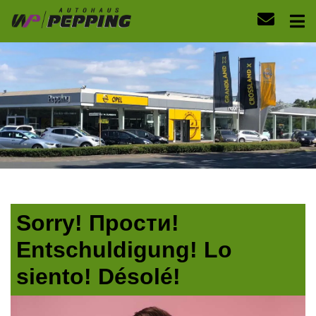
Sorry! Прости!
Entschuldigung! Lo
siento! Désolé!