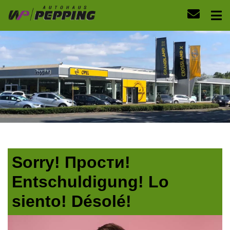
Sorry! Прости!
Entschuldigung! Lo
siento! Désolé!