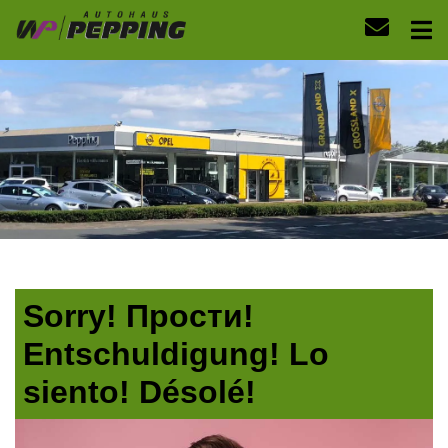
Sorry! Прости!
Entschuldigung! Lo
siento! Désolé!