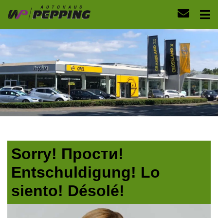
Sorry! Прости!
Entschuldigung! Lo
siento! Désolé!