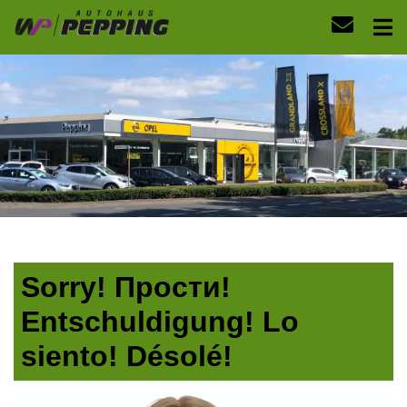
Sorry! Прости!
Entschuldigung! Lo
siento! Désolé!