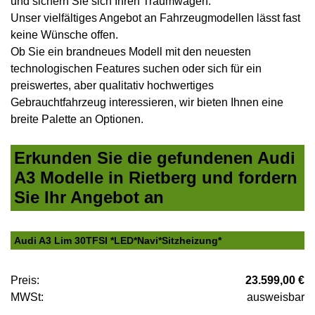
und sichern Sie sich Ihren Traumwagen.
Unser vielfältiges Angebot an Fahrzeugmodellen lässt fast
keine Wünsche offen.
Ob Sie ein brandneues Modell mit den neuesten
technologischen Features suchen oder sich für ein
preiswertes, aber qualitativ hochwertiges
Gebrauchtfahrzeug interessieren, wir bieten Ihnen eine
breite Palette an Optionen.
Erkunden Sie die gefundenen Audi
A3 Modelle in Rietberg und fordern
Sie Ihr Angebot an
Audi A3 Lim 30TFSI *LED*Navi*Sitzheizung*
Preis:
23.599,00 €
MWSt:
ausweisbar