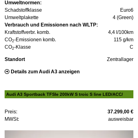
Umweltnormen:
Schadstoffklasse
Euro6
Umweltplakette
4 (Green)
Verbrauch und Emissionen nach WLTP:
Kraftstoffverbr. komb.
4,4 l/100km
CO
-Emissionen komb.
115 g/km
2
CO
-Klasse
C
2
Standort
Zentrallager
Details zum Audi A3 anzeigen
Audi A3 Sportback TFSIe 200kW S troic S line LED/ACC/
Preis:
37.299,00 €
MWSt:
ausweisbar