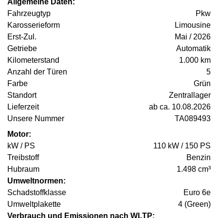
Allgemeine Daten:
Fahrzeugtyp
Pkw
Karosserieform
Limousine
Erst-Zul.
Mai / 2026
Getriebe
Automatik
Kilometerstand
1.000 km
Anzahl der Türen
5
Farbe
Grün
Standort
Zentrallager
Lieferzeit
ab ca. 10.08.2026
Unsere Nummer
TA089493
Motor:
kW / PS
110 kW / 150 PS
Treibstoff
Benzin
Hubraum
1.498 cm³
Umweltnormen:
Schadstoffklasse
Euro 6e
Umweltplakette
4 (Green)
Verbrauch und Emissionen nach WLTP: