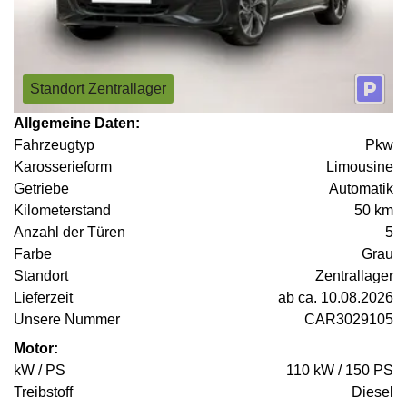
Standort Zentrallager
Allgemeine Daten:
Fahrzeugtyp
Pkw
Karosserieform
Limousine
Getriebe
Automatik
Kilometerstand
50 km
Anzahl der Türen
5
Farbe
Grau
Standort
Zentrallager
Lieferzeit
ab ca. 10.08.2026
Unsere Nummer
CAR3029105
Motor:
kW / PS
110 kW / 150 PS
Treibstoff
Diesel