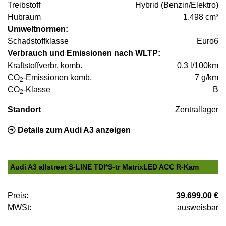
Treibstoff
Hybrid (Benzin/Elektro)
Hubraum
1.498 cm³
Umweltnormen:
Schadstoffklasse
Euro6
Verbrauch und Emissionen nach WLTP:
Kraftstoffverbr. komb.
0,3 l/100km
CO
-Emissionen komb.
7 g/km
2
CO
-Klasse
B
2
Standort
Zentrallager
Details zum Audi A3 anzeigen
Audi A3 allstreet S-LINE TDI*S-tr MatrixLED ACC R-Kam
Preis:
39.699,00 €
MWSt:
ausweisbar