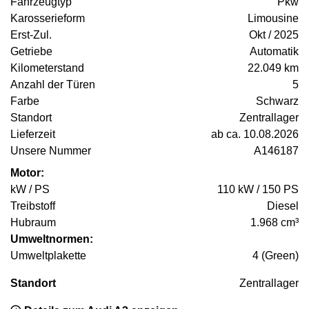
Fahrzeugtyp
Pkw
Karosserieform
Limousine
Erst-Zul.
Okt / 2025
Getriebe
Automatik
Kilometerstand
22.049 km
Anzahl der Türen
5
Farbe
Schwarz
Standort
Zentrallager
Lieferzeit
ab ca. 10.08.2026
Unsere Nummer
A146187
Motor:
kW / PS
110 kW / 150 PS
Treibstoff
Diesel
Hubraum
1.968 cm³
Umweltnormen:
Umweltplakette
4 (Green)
Standort
Zentrallager