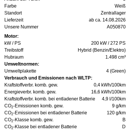
Farbe
Weiß
Standort
Zentrallager
Lieferzeit
ab ca. 14.08.2026
Unsere Nummer
A050870
Motor:
kW / PS
200 kW / 272 PS
Treibstoff
Hybrid (Benzin/Elektro)
Hubraum
1.498 cm³
Umweltnormen:
Umweltplakette
4 (Green)
Verbrauch und Emissionen nach WLTP:
Kraftstoffverbr. komb. gew.
0,4 kWh/100km
Energieverbr. komb. gew.
16,6 kWh/100km
Kraftstoffverbr. komb. bei entladener Batterie
4,9 l/100km
CO
-Emissionen komb. gew.
9 g/km
2
CO
-Emissionen bei entladener Batterie
120 g/km
2
CO
-Klasse komb. gew.
B
2
CO
-Klasse bei entladener Batterie
D
2