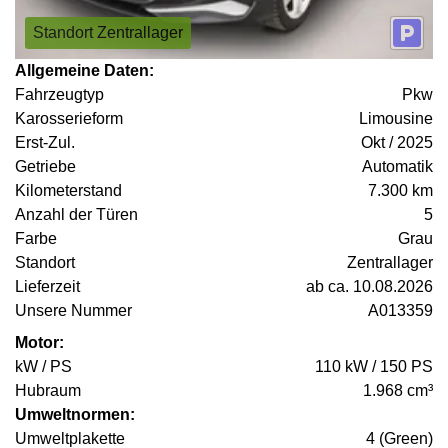
Standort Zentrallager
Allgemeine Daten:
Fahrzeugtyp
Pkw
Karosserieform
Limousine
Erst-Zul.
Okt / 2025
Getriebe
Automatik
Kilometerstand
7.300 km
Anzahl der Türen
5
Farbe
Grau
Standort
Zentrallager
Lieferzeit
ab ca. 10.08.2026
Unsere Nummer
A013359
Motor:
kW / PS
110 kW / 150 PS
Hubraum
1.968 cm³
Umweltnormen:
Umweltplakette
4 (Green)