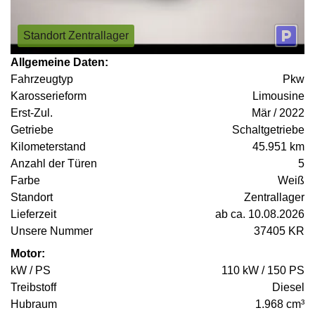
Standort Zentrallager
Allgemeine Daten:
Fahrzeugtyp
Pkw
Karosserieform
Limousine
Erst-Zul.
Mär / 2022
Getriebe
Schaltgetriebe
Kilometerstand
45.951 km
Anzahl der Türen
5
Farbe
Weiß
Standort
Zentrallager
Lieferzeit
ab ca. 10.08.2026
Unsere Nummer
37405 KR
Motor:
kW / PS
110 kW / 150 PS
Treibstoff
Diesel
Hubraum
1.968 cm³