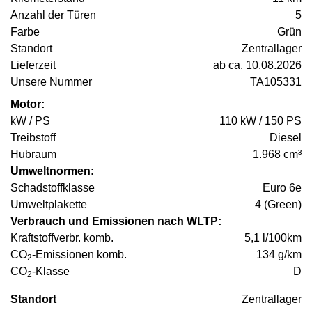
Anzahl der Türen
5
Farbe
Grün
Standort
Zentrallager
Lieferzeit
ab ca. 10.08.2026
Unsere Nummer
TA105331
Motor:
kW / PS
110 kW / 150 PS
Treibstoff
Diesel
Hubraum
1.968 cm³
Umweltnormen:
Schadstoffklasse
Euro 6e
Umweltplakette
4 (Green)
Verbrauch und Emissionen nach WLTP:
Kraftstoffverbr. komb.
5,1 l/100km
CO
-Emissionen komb.
134 g/km
2
CO
-Klasse
D
2
Standort
Zentrallager