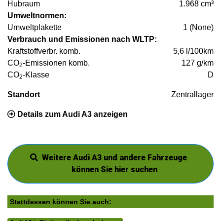
Hubraum
1.968 cm³
Umweltnormen:
Umweltplakette
1 (None)
Verbrauch und Emissionen nach WLTP:
Kraftstoffverbr. komb.
5,6 l/100km
CO
-Emissionen komb.
127 g/km
2
CO
-Klasse
D
2
Standort
Zentrallager
Details zum Audi A3 anzeigen
Weitere Audi A3 und andere Fahrzeuge
können Sie hier suchen
Stattdessen können Sie auch: