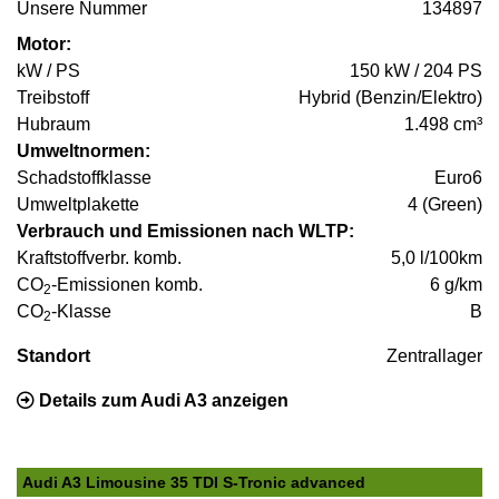
Unsere Nummer
134897
Motor:
kW / PS
150 kW / 204 PS
Treibstoff
Hybrid (Benzin/Elektro)
Hubraum
1.498 cm³
Umweltnormen:
Schadstoffklasse
Euro6
Umweltplakette
4 (Green)
Verbrauch und Emissionen nach WLTP:
Kraftstoffverbr. komb.
5,0 l/100km
CO
-Emissionen komb.
6 g/km
2
CO
-Klasse
B
2
Standort
Zentrallager
Details zum Audi A3 anzeigen
Audi A3 Limousine 35 TDI S-Tronic advanced