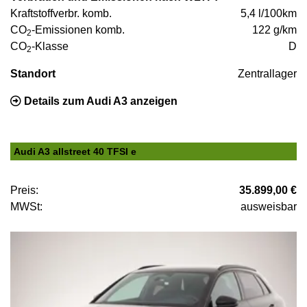
Kraftstoffverbr. komb.
5,4 l/100km
CO
-Emissionen komb.
122 g/km
2
CO
-Klasse
D
2
Standort
Zentrallager
Details zum Audi A3 anzeigen
Audi A3 allstreet 40 TFSI e
Preis:
35.899,00 €
MWSt:
ausweisbar