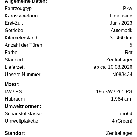
Allgemeine Daten:
Fahrzeugtyp
Pkw
Karosserieform
Limousine
Erst-Zul.
Jun / 2023
Getriebe
Automatik
Kilometerstand
31.460 km
Anzahl der Türen
5
Farbe
Rot
Standort
Zentrallager
Lieferzeit
ab ca. 10.08.2026
Unsere Nummer
N083434
Motor:
kW / PS
195 kW / 265 PS
Hubraum
1.984 cm³
Umweltnormen:
Schadstoffklasse
Euro6d
Umweltplakette
4 (Green)
Standort
Zentrallager