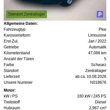
Standort Zentrallager
Allgemeine Daten:
Fahrzeugtyp
Pkw
Karosserieform
Limousine
Erst-Zul.
Jan / 2022
Getriebe
Automatik
Kilometerstand
47.086 km
Anzahl der Türen
5
Farbe
Schwarz
Standort
Zentrallager
Lieferzeit
ab ca. 10.08.2026
Unsere Nummer
N018676
Motor:
kW / PS
180 kW / 245 PS
Treibstoff
Diesel
Hubraum
2.967 cm³