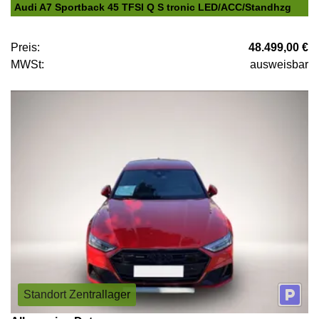
Audi A7 Sportback 45 TFSI Q S tronic LED/ACC/Standhzg
Preis:
48.499,00 €
MWSt:
ausweisbar
Standort Zentrallager