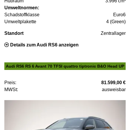
Hubraum
3.996 cm³
Umweltnormen:
Schadstoffklasse
Euro6
Umweltplakette
4 (Green)
Standort
Zentrallager
Details zum Audi RS6 anzeigen
Audi RS6 RS 6 Avant 70 TFSI quattro tiptronic B&O Head UP
Preis:
81.599,00 €
MWSt:
ausweisbar