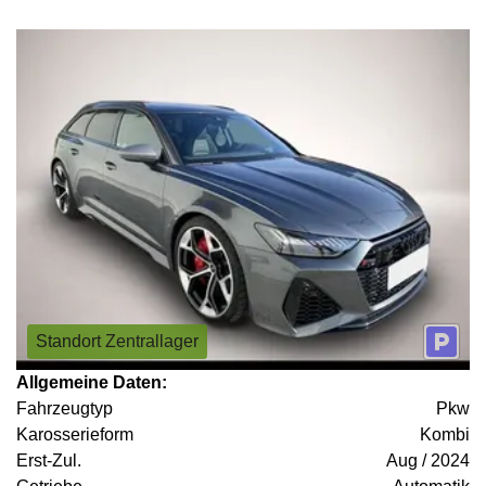
Standort Zentrallager
Allgemeine Daten:
Fahrzeugtyp
Pkw
Karosserieform
Kombi
Erst-Zul.
Aug / 2024