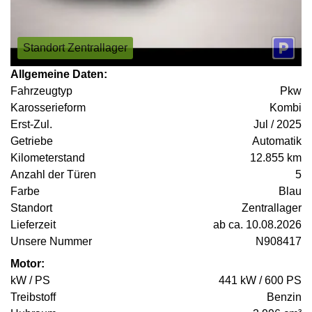
Standort Zentrallager
Allgemeine Daten:
Fahrzeugtyp
Pkw
Karosserieform
Kombi
Erst-Zul.
Jul / 2025
Getriebe
Automatik
Kilometerstand
12.855 km
Anzahl der Türen
5
Farbe
Blau
Standort
Zentrallager
Lieferzeit
ab ca. 10.08.2026
Unsere Nummer
N908417
Motor:
kW / PS
441 kW / 600 PS
Treibstoff
Benzin