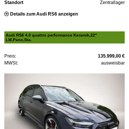
Standort
Zentrallager
Details zum Audi RS6 anzeigen
Audi RS6 4.0 quattro performance Keramik,22"
LM,Pano,Sta.
Preis:
135.999,00 €
MWSt:
ausweisbar