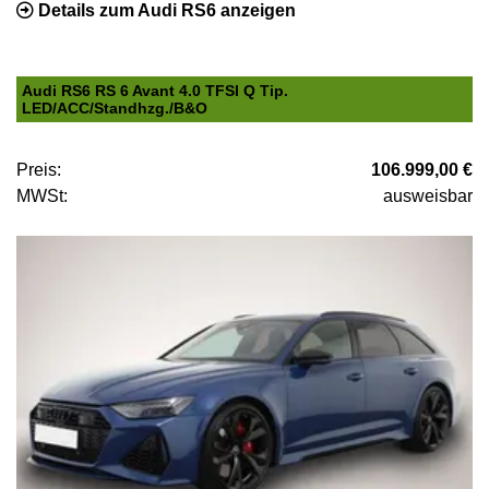
Details zum Audi RS6 anzeigen
Audi RS6 RS 6 Avant 4.0 TFSI Q Tip.
LED/ACC/Standhzg./B&O
Preis:
106.999,00 €
MWSt:
ausweisbar