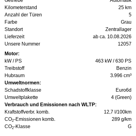
Getriebe
Automatik
Kilometerstand
25 km
Anzahl der Türen
5
Farbe
Grau
Standort
Zentrallager
Lieferzeit
ab ca. 10.08.2026
Unsere Nummer
12057
Motor:
kW / PS
463 kW / 630 PS
Treibstoff
Benzin
Hubraum
3.996 cm³
Umweltnormen:
Schadstoffklasse
Euro6d
Umweltplakette
4 (Green)
Verbrauch und Emissionen nach WLTP:
Kraftstoffverbr. komb.
12,7 l/100km
CO
-Emissionen komb.
289 g/km
2
CO
-Klasse
G
2