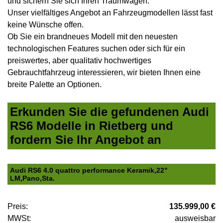
und sichern Sie sich Ihren Traumwagen.
Unser vielfältiges Angebot an Fahrzeugmodellen lässt fast
keine Wünsche offen.
Ob Sie ein brandneues Modell mit den neuesten
technologischen Features suchen oder sich für ein
preiswertes, aber qualitativ hochwertiges
Gebrauchtfahrzeug interessieren, wir bieten Ihnen eine
breite Palette an Optionen.
Erkunden Sie die gefundenen Audi
RS6 Modelle in Rietberg und
fordern Sie Ihr Angebot an
Audi RS6 4.0 quattro performance Keramik,22"
LM,Pano,Sta.
Preis:
135.999,00 €
MWSt:
ausweisbar