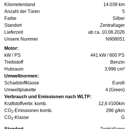
Kilometerstand
14.039 km
Anzahl der Türen
5
Farbe
Silber
Standort
Zentrallager
Lieferzeit
ab ca. 10.08.2026
Unsere Nummer
N908051
Motor:
kW / PS
441 kW / 600 PS
Treibstoff
Benzin
Hubraum
3.996 cm³
Umweltnormen:
Schadstoffklasse
Euro6
Umweltplakette
4 (Green)
Verbrauch und Emissionen nach WLTP:
Kraftstoffverbr. komb.
12,6 l/100km
CO
-Emissionen komb.
286 g/km
2
CO
-Klasse
G
2
Standort
Zentrallager