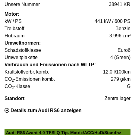
Unsere Nummer
38941 KR
Motor:
kW / PS
441 kW / 600 PS
Treibstoff
Benzin
Hubraum
3.996 cm³
Umweltnormen:
Schadstoffklasse
Euro6
Umweltplakette
4 (Green)
Verbrauch und Emissionen nach WLTP:
Kraftstoffverbr. komb.
12,0 l/100km
CO
-Emissionen komb.
279 g/km
2
CO
-Klasse
G
2
Standort
Zentrallager
Details zum Audi RS6 anzeigen
Audi RS6 Avant 4.0 TFSI Q Tip. Matrix/ACC/HuD/Standhz