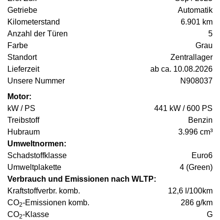
Getriebe
Automatik
Kilometerstand
6.901 km
Anzahl der Türen
5
Farbe
Grau
Standort
Zentrallager
Lieferzeit
ab ca. 10.08.2026
Unsere Nummer
N908037
Motor:
kW / PS
441 kW / 600 PS
Treibstoff
Benzin
Hubraum
3.996 cm³
Umweltnormen:
Schadstoffklasse
Euro6
Umweltplakette
4 (Green)
Verbrauch und Emissionen nach WLTP:
Kraftstoffverbr. komb.
12,6 l/100km
CO
-Emissionen komb.
286 g/km
2
CO
-Klasse
G
2