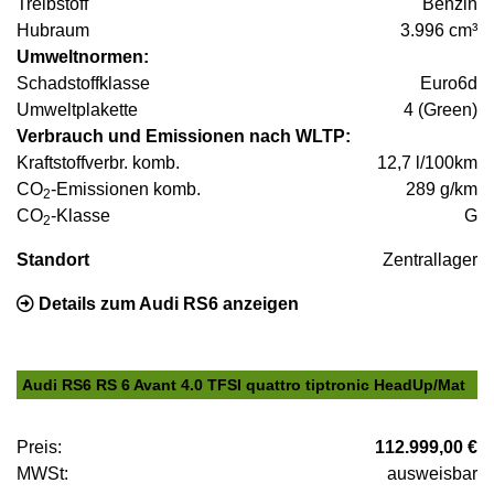
Treibstoff
Benzin
Hubraum
3.996 cm³
Umweltnormen:
Schadstoffklasse
Euro6d
Umweltplakette
4 (Green)
Verbrauch und Emissionen nach WLTP:
Kraftstoffverbr. komb.
12,7 l/100km
CO
-Emissionen komb.
289 g/km
2
CO
-Klasse
G
2
Standort
Zentrallager
Details zum Audi RS6 anzeigen
Audi RS6 RS 6 Avant 4.0 TFSI quattro tiptronic HeadUp/Mat
Preis:
112.999,00 €
MWSt:
ausweisbar