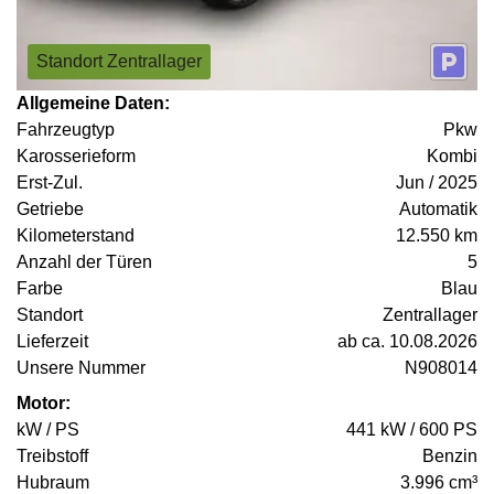
Standort Zentrallager
Allgemeine Daten:
Fahrzeugtyp
Pkw
Karosserieform
Kombi
Erst-Zul.
Jun / 2025
Getriebe
Automatik
Kilometerstand
12.550 km
Anzahl der Türen
5
Farbe
Blau
Standort
Zentrallager
Lieferzeit
ab ca. 10.08.2026
Unsere Nummer
N908014
Motor:
kW / PS
441 kW / 600 PS
Treibstoff
Benzin
Hubraum
3.996 cm³