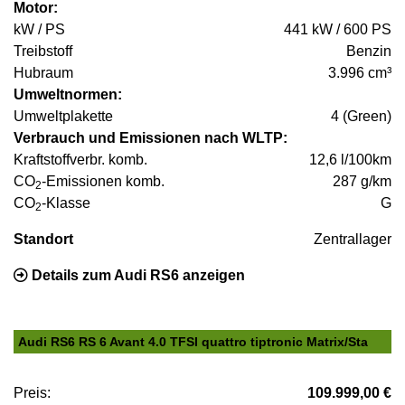
Motor:
kW / PS
441 kW / 600 PS
Treibstoff
Benzin
Hubraum
3.996 cm³
Umweltnormen:
Umweltplakette
4 (Green)
Verbrauch und Emissionen nach WLTP:
Kraftstoffverbr. komb.
12,6 l/100km
CO
-Emissionen komb.
287 g/km
2
CO
-Klasse
G
2
Standort
Zentrallager
Details zum Audi RS6 anzeigen
Audi RS6 RS 6 Avant 4.0 TFSI quattro tiptronic Matrix/Sta
Preis:
109.999,00 €