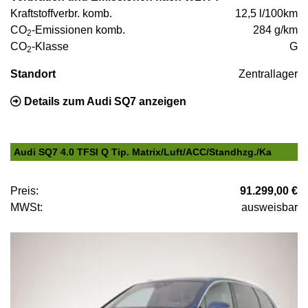
Kraftstoffverbr. komb.
12,5 l/100km
CO
-Emissionen komb.
284 g/km
2
CO
-Klasse
G
2
Standort
Zentrallager
Details zum Audi SQ7 anzeigen
Audi SQ7 4.0 TFSI Q Tip. Matrix/Luft/ACC/Standhzg./Ka
Preis:
91.299,00 €
MWSt:
ausweisbar