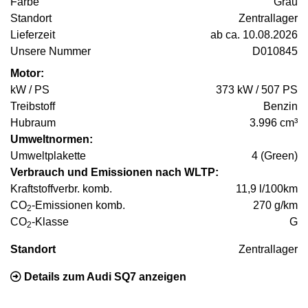
Farbe
Grau
Standort
Zentrallager
Lieferzeit
ab ca. 10.08.2026
Unsere Nummer
D010845
Motor:
kW / PS
373 kW / 507 PS
Treibstoff
Benzin
Hubraum
3.996 cm³
Umweltnormen:
Umweltplakette
4 (Green)
Verbrauch und Emissionen nach WLTP:
Kraftstoffverbr. komb.
11,9 l/100km
CO
-Emissionen komb.
270 g/km
2
CO
-Klasse
G
2
Standort
Zentrallager
Details zum Audi SQ7 anzeigen