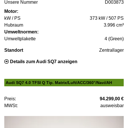
Unsere Nummer
D003873
Motor:
kW / PS
373 kW / 507 PS
Hubraum
3.996 cm³
Umweltnormen:
Umweltplakette
4 (Green)
Standort
Zentrallager
Details zum Audi SQ7 anzeigen
Audi SQ7 4.0 TFSI Q Tip. Matrix/Luft/ACC/360°/Navi/AH
Preis:
94.299,00 €
MWSt:
ausweisbar