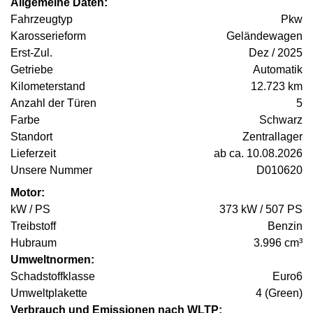
Allgemeine Daten:
Fahrzeugtyp
Pkw
Karosserieform
Geländewagen
Erst-Zul.
Dez / 2025
Getriebe
Automatik
Kilometerstand
12.723 km
Anzahl der Türen
5
Farbe
Schwarz
Standort
Zentrallager
Lieferzeit
ab ca. 10.08.2026
Unsere Nummer
D010620
Motor:
kW / PS
373 kW / 507 PS
Treibstoff
Benzin
Hubraum
3.996 cm³
Umweltnormen:
Schadstoffklasse
Euro6
Umweltplakette
4 (Green)
Verbrauch und Emissionen nach WLTP: