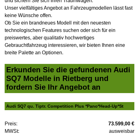
und sichern Sie sich Ihren Traumwagen.
Unser vielfältiges Angebot an Fahrzeugmodellen lässt fast
keine Wünsche offen.
Ob Sie ein brandneues Modell mit den neuesten
technologischen Features suchen oder sich für ein
preiswertes, aber qualitativ hochwertiges
Gebrauchtfahrzeug interessieren, wir bieten Ihnen eine
breite Palette an Optionen.
Erkunden Sie die gefundenen Audi
SQ7 Modelle in Rietberg und
fordern Sie Ihr Angebot an
Audi SQ7 qu. Tiptr. Competition Plus *Pano*Head-Up*St
Preis:
73.599,00 €
MWSt:
ausweisbar