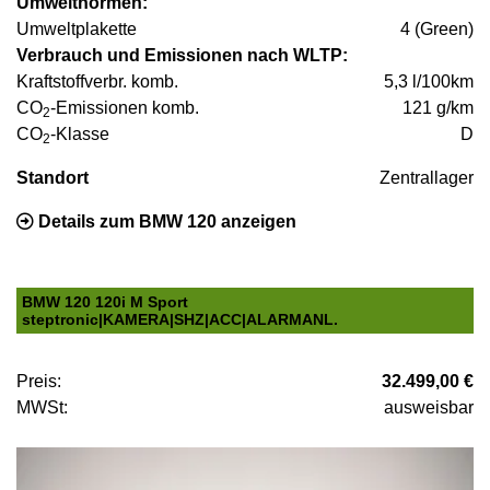
Umweltnormen:
Umweltplakette
4 (Green)
Verbrauch und Emissionen nach WLTP:
Kraftstoffverbr. komb.
5,3 l/100km
CO
-Emissionen komb.
121 g/km
2
CO
-Klasse
D
2
Standort
Zentrallager
Details zum BMW 120 anzeigen
BMW 120 120i M Sport
steptronic|KAMERA|SHZ|ACC|ALARMANL.
Preis:
32.499,00 €
MWSt:
ausweisbar