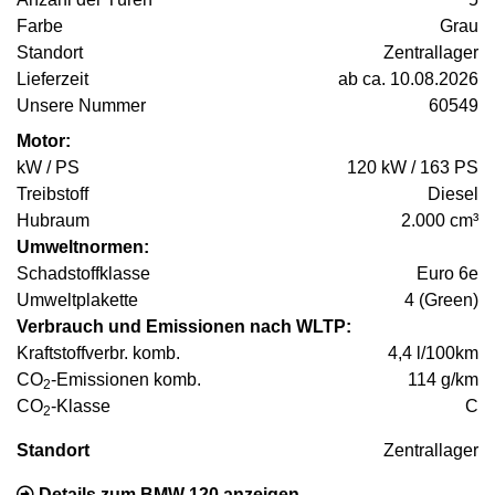
Farbe
Grau
Standort
Zentrallager
Lieferzeit
ab ca. 10.08.2026
Unsere Nummer
60549
Motor:
kW / PS
120 kW / 163 PS
Treibstoff
Diesel
Hubraum
2.000 cm³
Umweltnormen:
Schadstoffklasse
Euro 6e
Umweltplakette
4 (Green)
Verbrauch und Emissionen nach WLTP:
Kraftstoffverbr. komb.
4,4 l/100km
CO
-Emissionen komb.
114 g/km
2
CO
-Klasse
C
2
Standort
Zentrallager
Details zum BMW 120 anzeigen