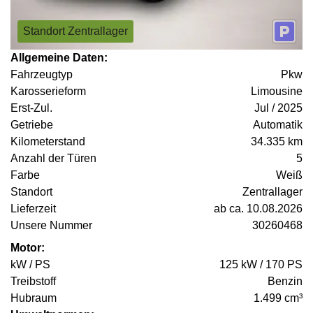
Standort Zentrallager
Allgemeine Daten:
Fahrzeugtyp
Pkw
Karosserieform
Limousine
Erst-Zul.
Jul / 2025
Getriebe
Automatik
Kilometerstand
34.335 km
Anzahl der Türen
5
Farbe
Weiß
Standort
Zentrallager
Lieferzeit
ab ca. 10.08.2026
Unsere Nummer
30260468
Motor:
kW / PS
125 kW / 170 PS
Treibstoff
Benzin
Hubraum
1.499 cm³