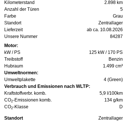
Kilometerstand
2.898 km
Anzahl der Türen
5
Farbe
Grau
Standort
Zentrallager
Lieferzeit
ab ca. 10.08.2026
Unsere Nummer
84287
Motor:
kW / PS
125 kW / 170 PS
Treibstoff
Benzin
Hubraum
1.499 cm³
Umweltnormen:
Umweltplakette
4 (Green)
Verbrauch und Emissionen nach WLTP:
Kraftstoffverbr. komb.
5,9 l/100km
CO
-Emissionen komb.
134 g/km
2
CO
-Klasse
D
2
Standort
Zentrallager