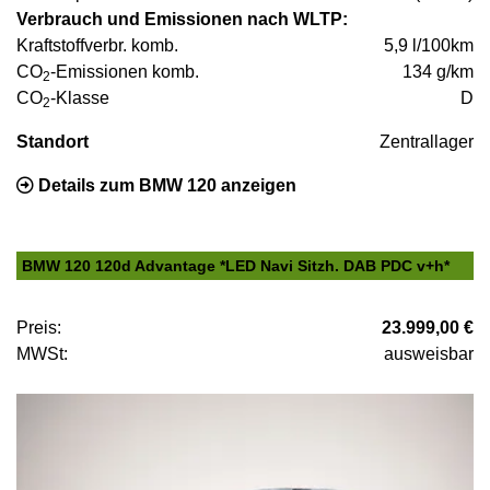
Verbrauch und Emissionen nach WLTP:
Kraftstoffverbr. komb.
5,9 l/100km
CO
-Emissionen komb.
134 g/km
2
CO
-Klasse
D
2
Standort
Zentrallager
Details zum BMW 120 anzeigen
BMW 120 120d Advantage *LED Navi Sitzh. DAB PDC v+h*
Preis:
23.999,00 €
MWSt:
ausweisbar