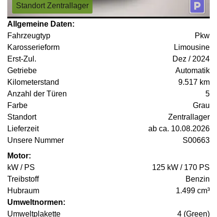
Standort Zentrallager
Allgemeine Daten:
Fahrzeugtyp
Pkw
Karosserieform
Limousine
Erst-Zul.
Dez / 2024
Getriebe
Automatik
Kilometerstand
9.517 km
Anzahl der Türen
5
Farbe
Grau
Standort
Zentrallager
Lieferzeit
ab ca. 10.08.2026
Unsere Nummer
S00663
Motor:
kW / PS
125 kW / 170 PS
Treibstoff
Benzin
Hubraum
1.499 cm³
Umweltnormen:
Umweltplakette
4 (Green)