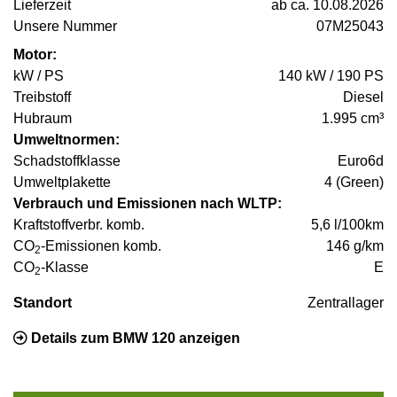
Lieferzeit
ab ca. 10.08.2026
Unsere Nummer
07M25043
Motor:
kW / PS
140 kW / 190 PS
Treibstoff
Diesel
Hubraum
1.995 cm³
Umweltnormen:
Schadstoffklasse
Euro6d
Umweltplakette
4 (Green)
Verbrauch und Emissionen nach WLTP:
Kraftstoffverbr. komb.
5,6 l/100km
CO
-Emissionen komb.
146 g/km
2
CO
-Klasse
E
2
Standort
Zentrallager
Details zum BMW 120 anzeigen