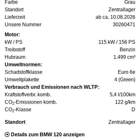
Farbe
Grau
Standort
Zentrallager
Lieferzeit
ab ca. 10.08.2026
Unsere Nummer
30260471
Motor:
kW / PS
115 kW / 156 PS
Treibstoff
Benzin
Hubraum
1.499 cm³
Umweltnormen:
Schadstoffklasse
Euro 6e
Umweltplakette
4 (Green)
Verbrauch und Emissionen nach WLTP:
Kraftstoffverbr. komb.
5,4 l/100km
CO
-Emissionen komb.
122 g/km
2
CO
-Klasse
D
2
Standort
Zentrallager
Details zum BMW 120 anzeigen