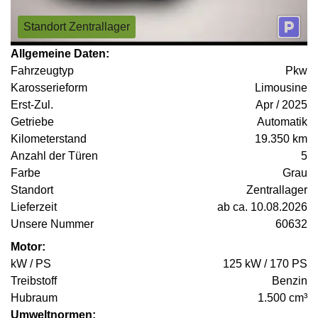
Standort Zentrallager
Allgemeine Daten:
Fahrzeugtyp
Pkw
Karosserieform
Limousine
Erst-Zul.
Apr / 2025
Getriebe
Automatik
Kilometerstand
19.350 km
Anzahl der Türen
5
Farbe
Grau
Standort
Zentrallager
Lieferzeit
ab ca. 10.08.2026
Unsere Nummer
60632
Motor:
kW / PS
125 kW / 170 PS
Treibstoff
Benzin
Hubraum
1.500 cm³
Umweltnormen: