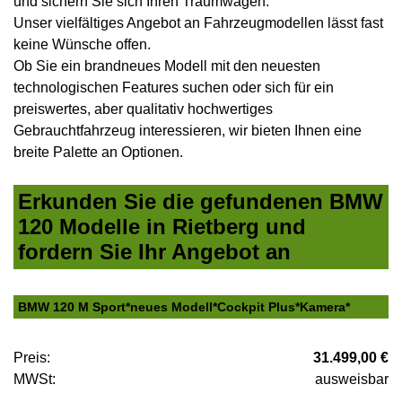
und sichern Sie sich Ihren Traumwagen.
Unser vielfältiges Angebot an Fahrzeugmodellen lässt fast
keine Wünsche offen.
Ob Sie ein brandneues Modell mit den neuesten
technologischen Features suchen oder sich für ein
preiswertes, aber qualitativ hochwertiges
Gebrauchtfahrzeug interessieren, wir bieten Ihnen eine
breite Palette an Optionen.
Erkunden Sie die gefundenen BMW
120 Modelle in Rietberg und
fordern Sie Ihr Angebot an
BMW 120 M Sport*neues Modell*Cockpit Plus*Kamera*
Preis:
31.499,00 €
MWSt:
ausweisbar