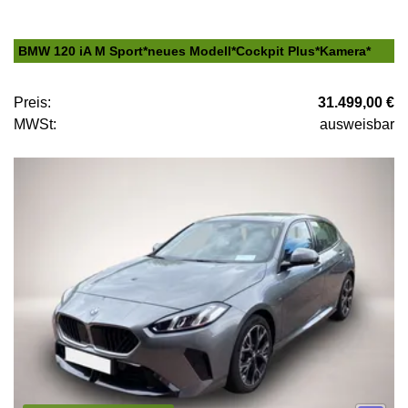
BMW 120 iA M Sport*neues Modell*Cockpit Plus*Kamera*
Preis:
31.499,00 €
MWSt:
ausweisbar