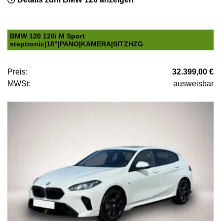
BMW 120 120i M Sport
steptronic|18"|PANO|KAMERA|SITZHZG
Preis:
32.399,00 €
MWSt:
ausweisbar