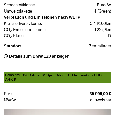
Schadstoffklasse
Euro 6e
Umweltplakette
4 (Green)
Verbrauch und Emissionen nach WLTP:
Kraftstoffverbr. komb.
5,4 l/100km
CO
-Emissionen komb.
122 g/km
2
CO
-Klasse
D
2
Standort
Zentrallager
Details zum BMW 120 anzeigen
BMW 120 120D Auto. M Sport Navi LED Innovation HUD
AHK K
Preis:
35.999,00 €
MWSt:
ausweisbar