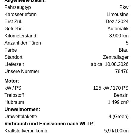
Allgemeine Daten:
Fahrzeugtyp
Pkw
Karosserieform
Limousine
Erst-Zul.
Dez / 2024
Getriebe
Automatik
Kilometerstand
8.900 km
Anzahl der Türen
5
Farbe
Blau
Standort
Zentrallager
Lieferzeit
ab ca. 10.08.2026
Unsere Nummer
78476
Motor:
kW / PS
125 kW / 170 PS
Treibstoff
Benzin
Hubraum
1.499 cm³
Umweltnormen:
Umweltplakette
4 (Green)
Verbrauch und Emissionen nach WLTP:
Kraftstoffverbr. komb.
5,9 l/100km