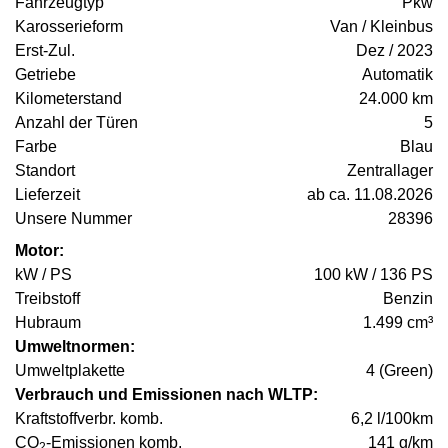
Fahrzeugtyp
Pkw
Karosserieform
Van / Kleinbus
Erst-Zul.
Dez / 2023
Getriebe
Automatik
Kilometerstand
24.000 km
Anzahl der Türen
5
Farbe
Blau
Standort
Zentrallager
Lieferzeit
ab ca. 11.08.2026
Unsere Nummer
28396
Motor:
kW / PS
100 kW / 136 PS
Treibstoff
Benzin
Hubraum
1.499 cm³
Umweltnormen:
Umweltplakette
4 (Green)
Verbrauch und Emissionen nach WLTP:
Kraftstoffverbr. komb.
6,2 l/100km
CO
-Emissionen komb.
141 g/km
2