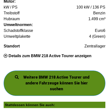
Motor:
kW / PS
100 kW / 136 PS
Treibstoff
Benzin
Hubraum
1.499 cm³
Umweltnormen:
Schadstoffklasse
Euro6
Umweltplakette
4 (Green)
Standort
Zentrallager
Details zum BMW 218 Active Tourer anzeigen
Weitere BMW 218 Active Tourer und
andere Fahrzeuge können Sie hier
suchen
Stattdessen können Sie auch: