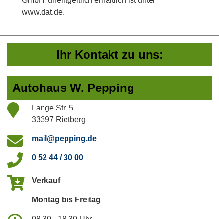
GmbH' unentgeltlich erhältlich ist unter
www.dat.de.
Ihr Kontakt zu uns:
Autohaus W. Pepping
Lange Str. 5
33397 Rietberg
mail@pepping.de
0 52 44 / 30 00
Verkauf
Montag bis Freitag
08.30 - 18.30 Uhr