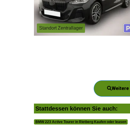
Standort Zentrallager
Weitere
Stattdessen können Sie auch:
BMW 223 Active Tourer in Rietberg Kaufen oder leasen