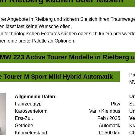
er Angebote in Rietberg und sichern Sie sich Ihren Traumwag
n lässt fast keine Wünsche offen.
 technologischen Features suchen oder sich für ein preiswertes
nen eine breite Palette an Optionen.
W 223 Active Tourer Modelle in Rietberg u
Pr
e Tourer M Sport Mild Hybrid Automatik
MW
Allgemeine Daten:
Um
Fahrzeugtyp
Pkw
Sc
Karosserieform
Van / Kleinbus
Um
Erst-Zul.
Feb / 2025
Ve
Getriebe
Automatik
Kr
Kilometerstand
11.500 km
C