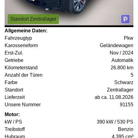
Standort Zentrallager
Allgemeine Daten:
Fahrzeugtyp
Pkw
Karosserieform
Geländewagen
Erst-Zul.
Nov / 2024
Getriebe
Automatik
Kilometerstand
26.800 km
Anzahl der Türen
5
Farbe
Schwarz
Standort
Zentrallager
Lieferzeit
ab ca. 11.08.2026
Unsere Nummer
91155
Motor:
kW / PS
390 kW / 530 PS
Treibstoff
Benzin
Hubraum
4.395 cm³