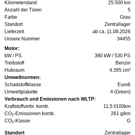
Kilometerstand
25.500 km
Anzahl der Türen
5
Farbe
Grau
Standort
Zentrallager
Lieferzeit
ab ca. 11.08.2026
Unsere Nummer
34455
Motor:
kW / PS
390 kW / 530 PS
Treibstoff
Benzin
Hubraum
4.395 cm³
Umweltnormen:
Schadstoffklasse
Euro6
Umweltplakette
4 (Green)
Verbrauch und Emissionen nach WLTP:
Kraftstoffverbr. komb.
11,5 l/100km
CO
-Emissionen komb.
261 g/km
2
CO
-Klasse
G
2
Standort
Zentrallager