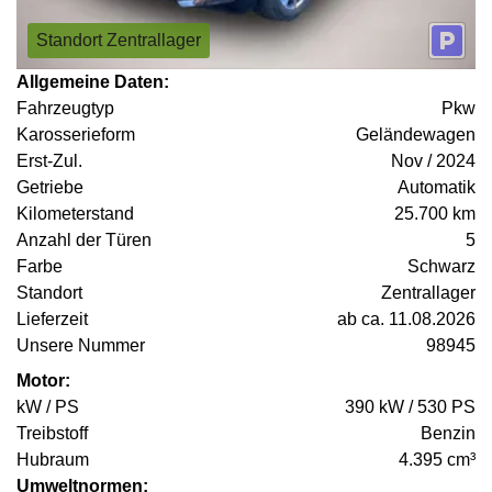
Standort Zentrallager
Allgemeine Daten:
Fahrzeugtyp
Pkw
Karosserieform
Geländewagen
Erst-Zul.
Nov / 2024
Getriebe
Automatik
Kilometerstand
25.700 km
Anzahl der Türen
5
Farbe
Schwarz
Standort
Zentrallager
Lieferzeit
ab ca. 11.08.2026
Unsere Nummer
98945
Motor:
kW / PS
390 kW / 530 PS
Treibstoff
Benzin
Hubraum
4.395 cm³
Umweltnormen: