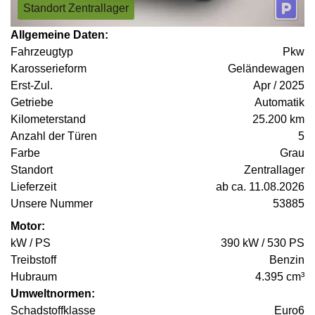
Standort Zentrallager
Allgemeine Daten:
Fahrzeugtyp
Pkw
Karosserieform
Geländewagen
Erst-Zul.
Apr / 2025
Getriebe
Automatik
Kilometerstand
25.200 km
Anzahl der Türen
5
Farbe
Grau
Standort
Zentrallager
Lieferzeit
ab ca. 11.08.2026
Unsere Nummer
53885
Motor:
kW / PS
390 kW / 530 PS
Treibstoff
Benzin
Hubraum
4.395 cm³
Umweltnormen:
Schadstoffklasse
Euro6