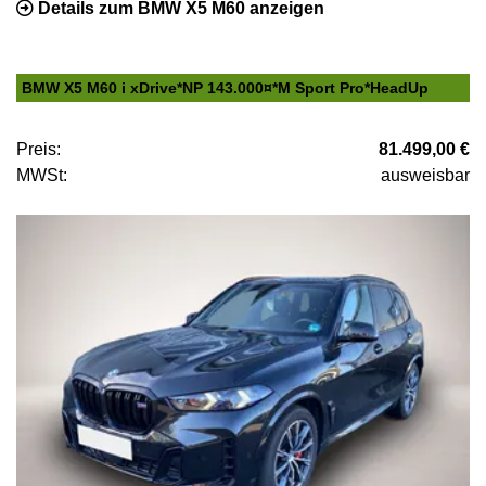
Details zum BMW X5 M60 anzeigen
BMW X5 M60 i xDrive*NP 143.000¤*M Sport Pro*HeadUp
Preis:
81.499,00 €
MWSt:
ausweisbar