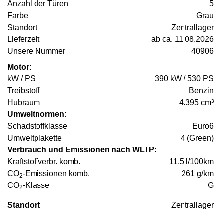
Anzahl der Türen
5
Farbe
Grau
Standort
Zentrallager
Lieferzeit
ab ca. 11.08.2026
Unsere Nummer
40906
Motor:
kW / PS
390 kW / 530 PS
Treibstoff
Benzin
Hubraum
4.395 cm³
Umweltnormen:
Schadstoffklasse
Euro6
Umweltplakette
4 (Green)
Verbrauch und Emissionen nach WLTP:
Kraftstoffverbr. komb.
11,5 l/100km
CO
-Emissionen komb.
261 g/km
2
CO
-Klasse
G
2
Standort
Zentrallager