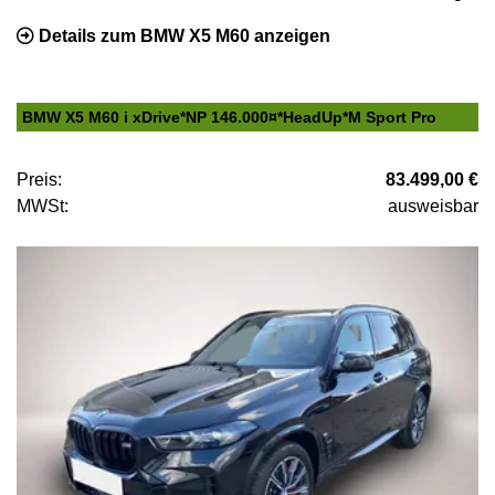
Details zum BMW X5 M60 anzeigen
BMW X5 M60 i xDrive*NP 146.000¤*HeadUp*M Sport Pro
Preis:
83.499,00 €
MWSt:
ausweisbar