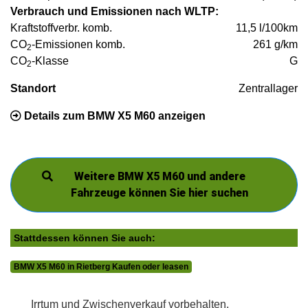
Verbrauch und Emissionen nach WLTP:
Kraftstoffverbr. komb.
11,5 l/100km
CO
-Emissionen komb.
261 g/km
2
CO
-Klasse
G
2
Standort
Zentrallager
Details zum BMW X5 M60 anzeigen
Weitere BMW X5 M60 und andere
Fahrzeuge können Sie hier suchen
Stattdessen können Sie auch:
BMW X5 M60 in Rietberg Kaufen oder leasen
Irrtum und Zwischenverkauf vorbehalten.