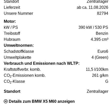
Standort
Zentrallager
Lieferzeit
ab ca. 11.08.2026
Unsere Nummer
82794
Motor:
kW / PS
390 kW / 530 PS
Treibstoff
Benzin
Hubraum
4.395 cm³
Umweltnormen:
Schadstoffklasse
Euro6
Umweltplakette
4 (Green)
Verbrauch und Emissionen nach WLTP:
Kraftstoffverbr. komb.
11,5 l/100km
CO
-Emissionen komb.
261 g/km
2
CO
-Klasse
G
2
Standort
Zentrallager
Details zum BMW X5 M60 anzeigen