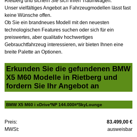
Rietberg und sichern Sie sich Ihren Traumwagen.
Unser vielfältiges Angebot an Fahrzeugmodellen lässt fast
keine Wünsche offen.
Ob Sie ein brandneues Modell mit den neuesten
technologischen Features suchen oder sich für ein
preiswertes, aber qualitativ hochwertiges
Gebrauchtfahrzeug interessieren, wir bieten Ihnen eine
breite Palette an Optionen.
Erkunden Sie die gefundenen BMW
X5 M60 Modelle in Rietberg und
fordern Sie Ihr Angebot an
BMW X5 M60 i xDrive*NP 144.000¤*SkyLounge
Preis:
83.499,00 €
MWSt:
ausweisbar