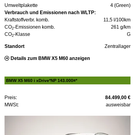
Umweltplakette
4 (Green)
Verbrauch und Emissionen nach WLTP:
Kraftstoffverbr. komb.
11,5 l/100km
CO
-Emissionen komb.
261 g/km
2
CO
-Klasse
G
2
Standort
Zentrallager
Details zum BMW X5 M60 anzeigen
BMW X5 M60 i xDrive*NP 143.000¤*
Preis:
84.499,00 €
MWSt:
ausweisbar