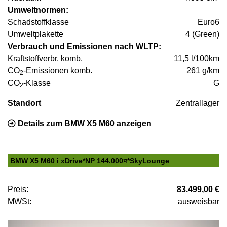
Umweltnormen:
Schadstoffklasse
Euro6
Umweltplakette
4 (Green)
Verbrauch und Emissionen nach WLTP:
Kraftstoffverbr. komb.
11,5 l/100km
CO
-Emissionen komb.
261 g/km
2
CO
-Klasse
G
2
Standort
Zentrallager
Details zum BMW X5 M60 anzeigen
BMW X5 M60 i xDrive*NP 144.000¤*SkyLounge
Preis:
83.499,00 €
MWSt:
ausweisbar