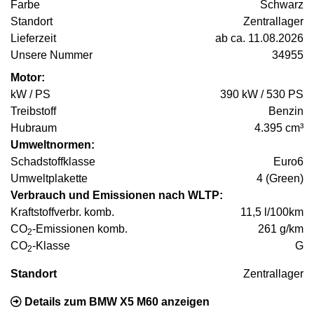
Farbe
Schwarz
Standort
Zentrallager
Lieferzeit
ab ca. 11.08.2026
Unsere Nummer
34955
Motor:
kW / PS
390 kW / 530 PS
Treibstoff
Benzin
Hubraum
4.395 cm³
Umweltnormen:
Schadstoffklasse
Euro6
Umweltplakette
4 (Green)
Verbrauch und Emissionen nach WLTP:
Kraftstoffverbr. komb.
11,5 l/100km
CO
-Emissionen komb.
261 g/km
2
CO
-Klasse
G
2
Standort
Zentrallager
Details zum BMW X5 M60 anzeigen