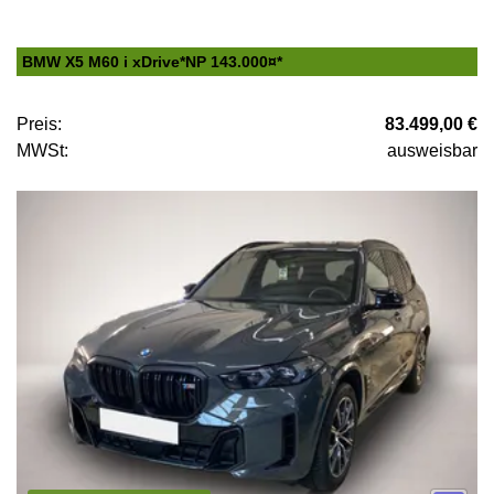
BMW X5 M60 i xDrive*NP 143.000¤*
Preis:
83.499,00 €
MWSt:
ausweisbar