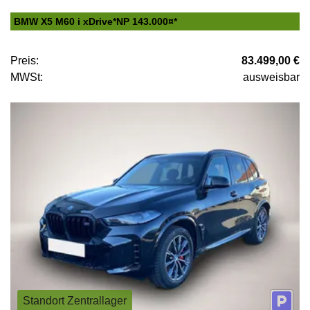
BMW X5 M60 i xDrive*NP 143.000¤*
Preis:
83.499,00 €
MWSt:
ausweisbar
Standort Zentrallager