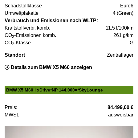
Schadstoffklasse
Euro6
Umweltplakette
4 (Green)
Verbrauch und Emissionen nach WLTP:
Kraftstoffverbr. komb.
11,5 l/100km
CO
-Emissionen komb.
261 g/km
2
CO
-Klasse
G
2
Standort
Zentrallager
Details zum BMW X5 M60 anzeigen
BMW X5 M60 i xDrive*NP 144.000¤*SkyLounge
Preis:
84.499,00 €
MWSt:
ausweisbar