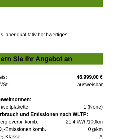
, aber qualitativ hochwertiges
ern Sie Ihr Angebot an
eis:
46.999,00 €
St:
ausweisbar
weltnormen:
weltplakette
1 (None)
rbrauch und Emissionen nach WLTP:
ergieverbr. komb.
21,4 kWh/100km
O
-Emissionen komb.
0 g/km
2
O
-Klasse
A
2