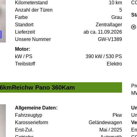
Kilometerstand
10 km
C
Anzahl der Türen
5
St
Farbe
Grau
Standort
Zentrallager
Lieferzeit
ab ca. 11.09.2026
Unsere Nummer
GW-V1389
Motor:
kW / PS
390 kW / 530 PS
Treibstoff
Elektro
Pr
456kmReichw Pano 360Kam
MW
Allgemeine Daten:
Um
Fahrzeugtyp
Pkw
Um
Karosserieform
Geländewagen
Ve
Erst-Zul.
Mai / 2025
En