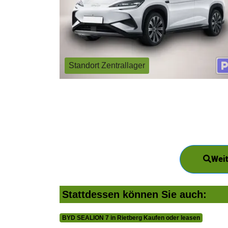
Standort Zentrallager
Weit
Stattdessen können Sie auch:
BYD SEALION 7 in Rietberg Kaufen oder leasen