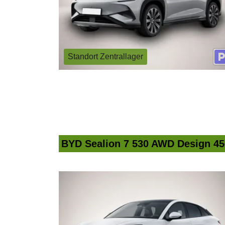
Standort Zentrallager
BYD Sealion 7 530 AWD Design 