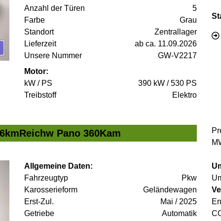
Anzahl der Türen
5
St
Farbe
Grau
Standort
Zentrallager
Lieferzeit
ab ca. 11.09.2026
Unsere Nummer
GW-V2217
Motor:
kW / PS
390 kW / 530 PS
Treibstoff
Elektro
Pr
456kmReichw Pano 360Kam
MW
Allgemeine Daten:
Um
Fahrzeugtyp
Pkw
Um
Karosserieform
Geländewagen
Ve
Erst-Zul.
Mai / 2025
En
Getriebe
Automatik
C