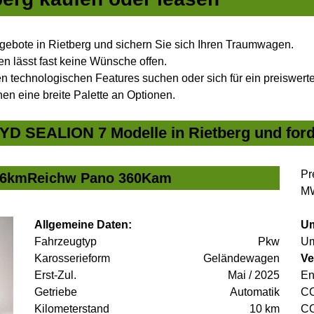
bote in Rietberg und sichern Sie sich Ihren Traumwagen.
n lässt fast keine Wünsche offen.
 technologischen Features suchen oder sich für ein preiswertes
nen eine breite Palette an Optionen.
YD SEALION 7 Modelle in Rietberg und ford
Pr
456kmReichw Pano 360Kam
MW
Allgemeine Daten:
Um
Fahrzeugtyp
Pkw
Um
Karosserieform
Geländewagen
Ve
Erst-Zul.
Mai / 2025
En
Getriebe
Automatik
C
Kilometerstand
10 km
C