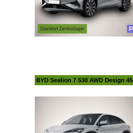
Standort Zentrallager
BYD Sealion 7 530 AWD Design 