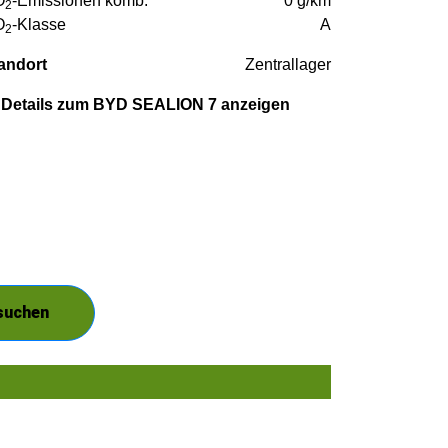
O
-Emissionen komb.
0 g/km
2
O
-Klasse
A
2
andort
Zentrallager
Details zum BYD SEALION 7 anzeigen
 suchen