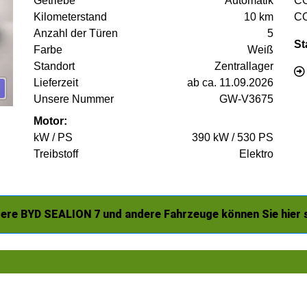
Getriebe
Automatik
C
Kilometerstand
10 km
C
Anzahl der Türen
5
St
Farbe
Weiß
Standort
Zentrallager
Lieferzeit
ab ca. 11.09.2026
Unsere Nummer
GW-V3675
Motor:
kW / PS
390 kW / 530 PS
Treibstoff
Elektro
ere BYD SEALION 7 und andere Fahrzeuge können Sie hier