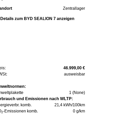
andort
Zentrallager
Details zum BYD SEALION 7 anzeigen
eis:
46.999,00 €
St:
ausweisbar
weltnormen:
weltplakette
1 (None)
rbrauch und Emissionen nach WLTP:
ergieverbr. komb.
21,4 kWh/100km
O
-Emissionen komb.
0 g/km
2