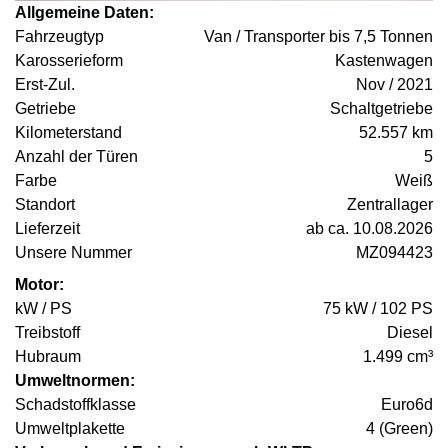
Allgemeine Daten:
Fahrzeugtyp
Van / Transporter bis 7,5 Tonnen
Karosserieform
Kastenwagen
Erst-Zul.
Nov / 2021
Getriebe
Schaltgetriebe
Kilometerstand
52.557 km
Anzahl der Türen
5
Farbe
Weiß
Standort
Zentrallager
Lieferzeit
ab ca. 10.08.2026
Unsere Nummer
MZ094423
Motor:
kW / PS
75 kW / 102 PS
Treibstoff
Diesel
Hubraum
1.499 cm³
Umweltnormen:
Schadstoffklasse
Euro6d
Umweltplakette
4 (Green)