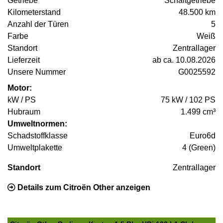
Getriebe
Schaltgetriebe
Kilometerstand
48.500 km
Anzahl der Türen
5
Farbe
Weiß
Standort
Zentrallager
Lieferzeit
ab ca. 10.08.2026
Unsere Nummer
G0025592
Motor:
kW / PS
75 kW / 102 PS
Hubraum
1.499 cm³
Umweltnormen:
Schadstoffklasse
Euro6d
Umweltplakette
4 (Green)
Standort
Zentrallager
Details zum Citroën Other anzeigen