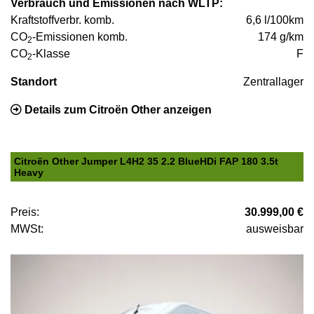
Verbrauch und Emissionen nach WLTP:
Kraftstoffverbr. komb.
6,6 l/100km
CO
-Emissionen komb.
174 g/km
2
CO
-Klasse
F
2
Standort
Zentrallager
Details zum Citroën Other anzeigen
Citroën Other Jumper L4H2 35 2.2 BlueHDi FAP 180 3.5t
Heavy
Preis:
30.999,00 €
MWSt:
ausweisbar