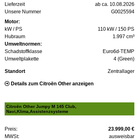
Lieferzeit
ab ca. 10.08.2026
Unsere Nummer
G0025594
Motor:
kW / PS
110 kW / 150 PS
Hubraum
1.997 cm³
Umweltnormen:
Schadstoffklasse
Euro6d-TEMP
Umweltplakette
4 (Green)
Standort
Zentrallager
Details zum Citroën Other anzeigen
Citroën Other Jumpy M 145 Club,
Navi,Klima,Assistenzsysteme
Preis:
23.999,00 €
MWSt:
ausweisbar