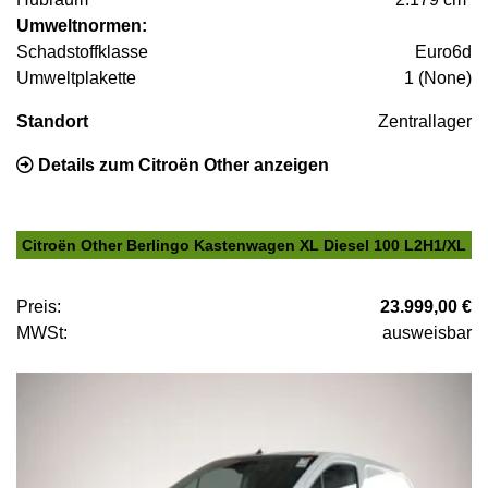
Umweltnormen:
Schadstoffklasse
Euro6d
Umweltplakette
1 (None)
Standort
Zentrallager
Details zum Citroën Other anzeigen
Citroën Other Berlingo Kastenwagen XL Diesel 100 L2H1/XL
Preis:
23.999,00 €
MWSt:
ausweisbar