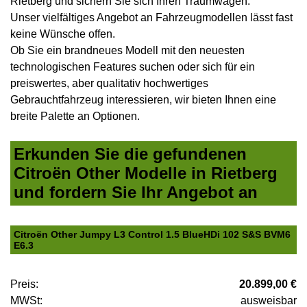
Rietberg und sichern Sie sich Ihren Traumwagen.
Unser vielfältiges Angebot an Fahrzeugmodellen lässt fast
keine Wünsche offen.
Ob Sie ein brandneues Modell mit den neuesten
technologischen Features suchen oder sich für ein
preiswertes, aber qualitativ hochwertiges
Gebrauchtfahrzeug interessieren, wir bieten Ihnen eine
breite Palette an Optionen.
Erkunden Sie die gefundenen
Citroën Other Modelle in Rietberg
und fordern Sie Ihr Angebot an
Citroën Other Jumpy L3 Control 1.5 BlueHDi 102 S&S BVM6
E6.3
Preis:
20.899,00 €
MWSt:
ausweisbar