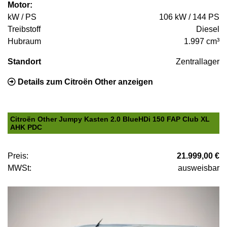
Motor:
kW / PS
106 kW / 144 PS
Treibstoff
Diesel
Hubraum
1.997 cm³
Standort
Zentrallager
Details zum Citroën Other anzeigen
Citroën Other Jumpy Kasten 2.0 BlueHDi 150 FAP Club XL
AHK PDC
Preis:
21.999,00 €
MWSt:
ausweisbar