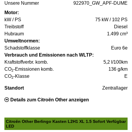
Unsere Nummer
922970_GW_APF-DUME
Motor:
kW / PS
75 kW / 102 PS
Treibstoff
Diesel
Hubraum
1.499 cm³
Umweltnormen:
Schadstoffklasse
Euro 6e
Verbrauch und Emissionen nach WLTP:
Kraftstoffverbr. komb.
5,2 l/100km
CO
-Emissionen komb.
136 g/km
2
CO
-Klasse
E
2
Standort
Zentrallager
Details zum Citroën Other anzeigen
Citroën Other Berlingo Kasten L2H1 XL 1.5 Sofort Verfügbar
LED