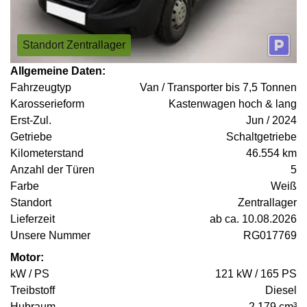
Standort Zentrallager
Allgemeine Daten:
Fahrzeugtyp
Van / Transporter bis 7,5 Tonnen
Karosserieform
Kastenwagen hoch & lang
Erst-Zul.
Jun / 2024
Getriebe
Schaltgetriebe
Kilometerstand
46.554 km
Anzahl der Türen
5
Farbe
Weiß
Standort
Zentrallager
Lieferzeit
ab ca. 10.08.2026
Unsere Nummer
RG017769
Motor:
kW / PS
121 kW / 165 PS
Treibstoff
Diesel
Hubraum
2.179 cm³