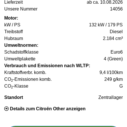
Lieferzeit
ab ca. 10.08.2026
Unsere Nummer
14056
Motor:
kW / PS
132 kW / 179 PS
Treibstoff
Diesel
Hubraum
2.184 cm³
Umweltnormen:
Schadstoffklasse
Euro6
Umweltplakette
4 (Green)
Verbrauch und Emissionen nach WLTP:
Kraftstoffverbr. komb.
9,4 l/100km
CO
-Emissionen komb.
249 g/km
2
CO
-Klasse
G
2
Standort
Zentrallager
Details zum Citroën Other anzeigen