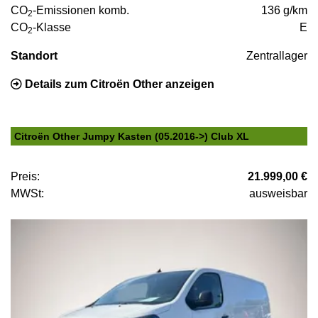
CO
-Emissionen komb.
136 g/km
2
CO
-Klasse
E
2
Standort
Zentrallager
Details zum Citroën Other anzeigen
Citroën Other Jumpy Kasten (05.2016->) Club XL
Preis:
21.999,00 €
MWSt:
ausweisbar