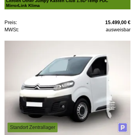
Citroën Other Jumpy Kasten Club 1.5D*Temp PDC
MirrorLink Klima
Preis:
15.499,00 €
MWSt:
ausweisbar
Standort Zentrallager