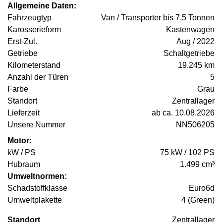
Allgemeine Daten:
Fahrzeugtyp
Van / Transporter bis 7,5 Tonnen
Karosserieform
Kastenwagen
Erst-Zul.
Aug / 2022
Getriebe
Schaltgetriebe
Kilometerstand
19.245 km
Anzahl der Türen
5
Farbe
Grau
Standort
Zentrallager
Lieferzeit
ab ca. 10.08.2026
Unsere Nummer
NN506205
Motor:
kW / PS
75 kW / 102 PS
Hubraum
1.499 cm³
Umweltnormen:
Schadstoffklasse
Euro6d
Umweltplakette
4 (Green)
Standort
Zentrallager