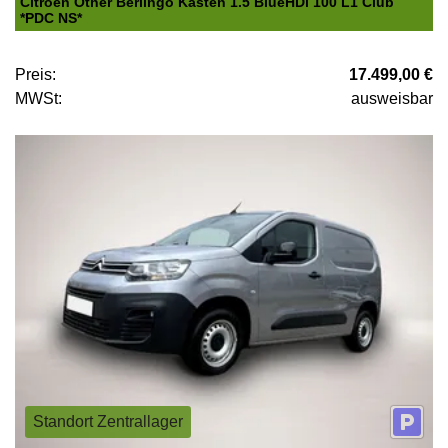
Citroën Other Berlingo Kasten 1.5 BlueHDi 100 L1 Club
*PDC NS*
Preis:
17.499,00 €
MWSt:
ausweisbar
Standort Zentrallager