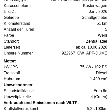
Karosserieform
Kastenwagen
Erst-Zul.
Jan / 2026
Getriebe
Schaltgetriebe
Kilometerstand
51 km
Anzahl der Türen
5
Farbe
Weiß
Standort
Zentrallager
Lieferzeit
ab ca. 10.08.2026
Unsere Nummer
922967_GW_APF-DUME
Motor:
kW / PS
75 kW / 102 PS
Treibstoff
Diesel
Hubraum
1.499 cm³
Umweltnormen:
Schadstoffklasse
Euro 6e
Umweltplakette
4 (Green)
Verbrauch und Emissionen nach WLTP:
Kraftstoffverbr. komb.
5,2 l/100km