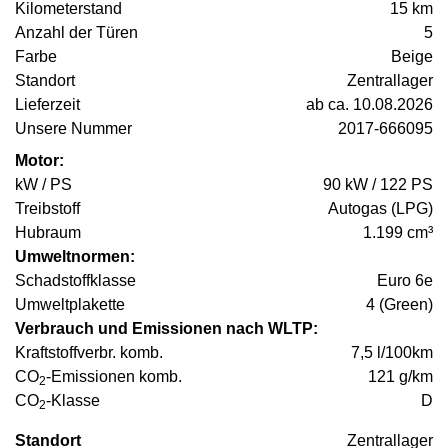
Kilometerstand
15 km
Anzahl der Türen
5
Farbe
Beige
Standort
Zentrallager
Lieferzeit
ab ca. 10.08.2026
Unsere Nummer
2017-666095
Motor:
kW / PS
90 kW / 122 PS
Treibstoff
Autogas (LPG)
Hubraum
1.199 cm³
Umweltnormen:
Schadstoffklasse
Euro 6e
Umweltplakette
4 (Green)
Verbrauch und Emissionen nach WLTP:
Kraftstoffverbr. komb.
7,5 l/100km
CO
-Emissionen komb.
121 g/km
2
CO
-Klasse
D
2
Standort
Zentrallager