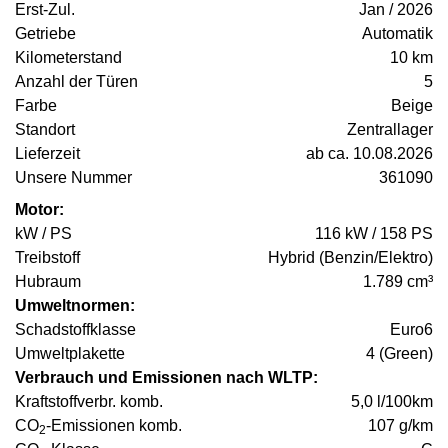
Erst-Zul.
Jan / 2026
Getriebe
Automatik
Kilometerstand
10 km
Anzahl der Türen
5
Farbe
Beige
Standort
Zentrallager
Lieferzeit
ab ca. 10.08.2026
Unsere Nummer
361090
Motor:
kW / PS
116 kW / 158 PS
Treibstoff
Hybrid (Benzin/Elektro)
Hubraum
1.789 cm³
Umweltnormen:
Schadstoffklasse
Euro6
Umweltplakette
4 (Green)
Verbrauch und Emissionen nach WLTP:
Kraftstoffverbr. komb.
5,0 l/100km
CO
-Emissionen komb.
107 g/km
2