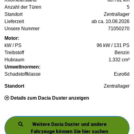
Anzahl der Türen
5
Standort
Zentrallager
Lieferzeit
ab ca. 10.08.2026
Unsere Nummer
71050270
Motor:
kW / PS
96 kW / 131 PS
Treibstoff
Benzin
Hubraum
1.332 cm³
Umweltnormen:
Schadstoffklasse
Euro6d
Standort
Zentrallager
Details zum Dacia Duster anzeigen
Weitere Dacia Duster und andere
Fahrzeuge können Sie hier suchen