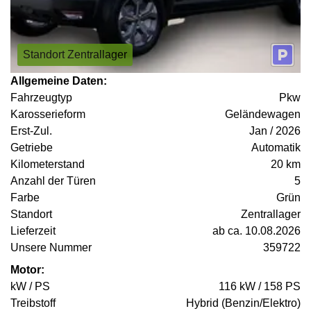
Standort Zentrallager
Allgemeine Daten:
Fahrzeugtyp
Pkw
Karosserieform
Geländewagen
Erst-Zul.
Jan / 2026
Getriebe
Automatik
Kilometerstand
20 km
Anzahl der Türen
5
Farbe
Grün
Standort
Zentrallager
Lieferzeit
ab ca. 10.08.2026
Unsere Nummer
359722
Motor:
kW / PS
116 kW / 158 PS
Treibstoff
Hybrid (Benzin/Elektro)