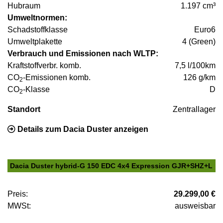
Hubraum
1.197 cm³
Umweltnormen:
Schadstoffklasse
Euro6
Umweltplakette
4 (Green)
Verbrauch und Emissionen nach WLTP:
Kraftstoffverbr. komb.
7,5 l/100km
CO
-Emissionen komb.
126 g/km
2
CO
-Klasse
D
2
Standort
Zentrallager
Details zum Dacia Duster anzeigen
Dacia Duster hybrid-G 150 EDC 4x4 Expression GJR+SHZ+L
Preis:
29.299,00 €
MWSt:
ausweisbar