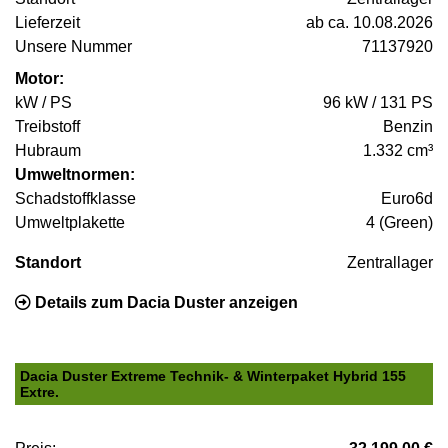
Lieferzeit
ab ca. 10.08.2026
Unsere Nummer
71137920
Motor:
kW / PS
96 kW / 131 PS
Treibstoff
Benzin
Hubraum
1.332 cm³
Umweltnormen:
Schadstoffklasse
Euro6d
Umweltplakette
4 (Green)
Standort
Zentrallager
Details zum Dacia Duster anzeigen
Dacia Duster Extreme Technik- & Winterpaket Hybrid 155
Extre.