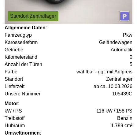
Standort Zentrallager
Allgemeine Daten:
Fahrzeugtyp
Pkw
Karosserieform
Geländewagen
Getriebe
Automatik
Kilometerstand
0
Anzahl der Türen
5
Farbe
wählbar - ggf. mit Aufpreis
Standort
Zentrallager
Lieferzeit
ab ca. 10.08.2026
Unsere Nummer
105439C
Motor:
kW / PS
116 kW / 158 PS
Treibstoff
Benzin
Hubraum
1.789 cm³
Umweltnormen: