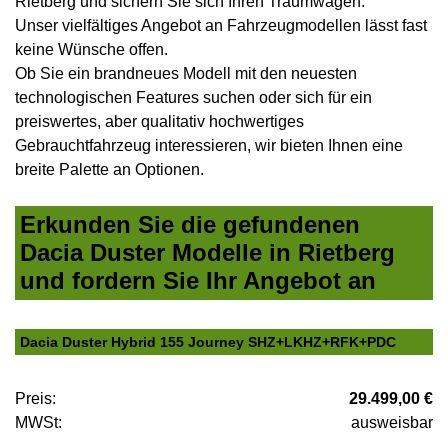
Rietberg und sichern Sie sich Ihren Traumwagen.
Unser vielfältiges Angebot an Fahrzeugmodellen lässt fast
keine Wünsche offen.
Ob Sie ein brandneues Modell mit den neuesten
technologischen Features suchen oder sich für ein
preiswertes, aber qualitativ hochwertiges
Gebrauchtfahrzeug interessieren, wir bieten Ihnen eine
breite Palette an Optionen.
Erkunden Sie die gefundenen
Dacia Duster Modelle in Rietberg
und fordern Sie Ihr Angebot an
Dacia Duster Hybrid 155 Journey SHZ+LKHZ+RFK+PDC
Preis:
29.499,00 €
MWSt:
ausweisbar