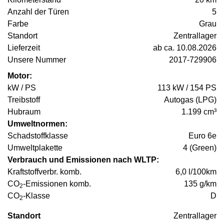
Anzahl der Türen
5
Farbe
Grau
Standort
Zentrallager
Lieferzeit
ab ca. 10.08.2026
Unsere Nummer
2017-729906
Motor:
kW / PS
113 kW / 154 PS
Treibstoff
Autogas (LPG)
Hubraum
1.199 cm³
Umweltnormen:
Schadstoffklasse
Euro 6e
Umweltplakette
4 (Green)
Verbrauch und Emissionen nach WLTP:
Kraftstoffverbr. komb.
6,0 l/100km
CO
-Emissionen komb.
135 g/km
2
CO
-Klasse
D
2
Standort
Zentrallager