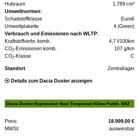
Hubraum
1.789 cm³
Umweltnormen:
Schadstoffklasse
Euro6
Umweltplakette
4 (Green)
Verbrauch und Emissionen nach WLTP:
Kraftstoffverbr. komb.
4,7 l/100km
CO
-Emissionen komb.
107 g/km
2
CO
-Klasse
C
2
Standort
Zentrallager
Details zum Dacia Duster anzeigen
Dacia Duster Expression Navi Tempomat Klima Parkh. SHZ
Preis:
18.999,00 €
MWSt:
ausweisbar