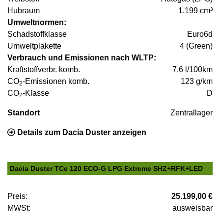
Hubraum
1.199 cm³
Umweltnormen:
Schadstoffklasse
Euro6d
Umweltplakette
4 (Green)
Verbrauch und Emissionen nach WLTP:
Kraftstoffverbr. komb.
7,6 l/100km
CO
-Emissionen komb.
123 g/km
2
CO
-Klasse
D
2
Standort
Zentrallager
Details zum Dacia Duster anzeigen
Dacia Duster TCe 120 ECO-G LPG Extreme SHZ+RFK+LED
Preis:
25.199,00 €
MWSt:
ausweisbar