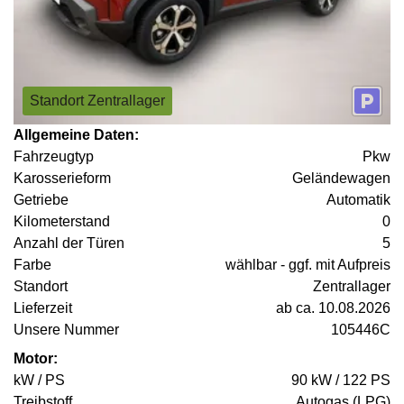
Standort Zentrallager
Allgemeine Daten:
Fahrzeugtyp
Pkw
Karosserieform
Geländewagen
Getriebe
Automatik
Kilometerstand
0
Anzahl der Türen
5
Farbe
wählbar - ggf. mit Aufpreis
Standort
Zentrallager
Lieferzeit
ab ca. 10.08.2026
Unsere Nummer
105446C
Motor:
kW / PS
90 kW / 122 PS
Treibstoff
Autogas (LPG)