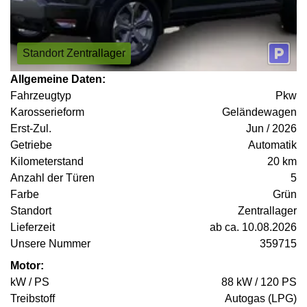
Standort Zentrallager
Allgemeine Daten:
Fahrzeugtyp
Pkw
Karosserieform
Geländewagen
Erst-Zul.
Jun / 2026
Getriebe
Automatik
Kilometerstand
20 km
Anzahl der Türen
5
Farbe
Grün
Standort
Zentrallager
Lieferzeit
ab ca. 10.08.2026
Unsere Nummer
359715
Motor:
kW / PS
88 kW / 120 PS
Treibstoff
Autogas (LPG)