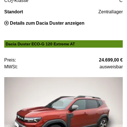
CO
-Klasse
C
2
Standort
Zentrallager
Details zum Dacia Duster anzeigen
Dacia Duster ECO-G 120 Extreme AT
Preis:
24.699,00 €
MWSt:
ausweisbar