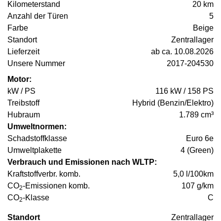
Kilometerstand
20 km
Anzahl der Türen
5
Farbe
Beige
Standort
Zentrallager
Lieferzeit
ab ca. 10.08.2026
Unsere Nummer
2017-204530
Motor:
kW / PS
116 kW / 158 PS
Treibstoff
Hybrid (Benzin/Elektro)
Hubraum
1.789 cm³
Umweltnormen:
Schadstoffklasse
Euro 6e
Umweltplakette
4 (Green)
Verbrauch und Emissionen nach WLTP:
Kraftstoffverbr. komb.
5,0 l/100km
CO
-Emissionen komb.
107 g/km
2
CO
-Klasse
C
2
Standort
Zentrallager