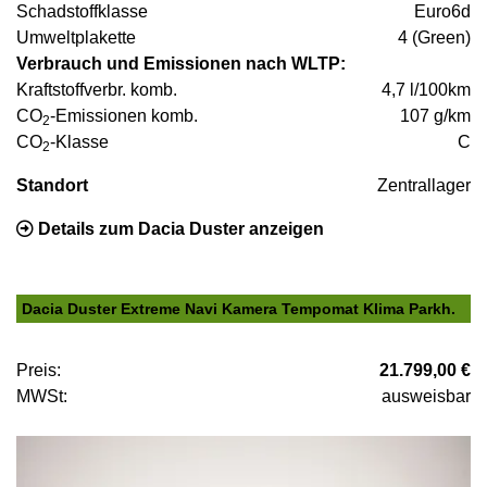
Schadstoffklasse
Euro6d
Umweltplakette
4 (Green)
Verbrauch und Emissionen nach WLTP:
Kraftstoffverbr. komb.
4,7 l/100km
CO
-Emissionen komb.
107 g/km
2
CO
-Klasse
C
2
Standort
Zentrallager
Details zum Dacia Duster anzeigen
Dacia Duster Extreme Navi Kamera Tempomat Klima Parkh.
Preis:
21.799,00 €
MWSt:
ausweisbar