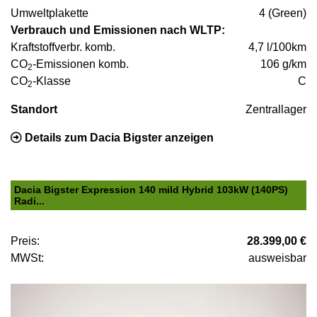
Umweltplakette
4 (Green)
Verbrauch und Emissionen nach WLTP:
Kraftstoffverbr. komb.
4,7 l/100km
CO
-Emissionen komb.
106 g/km
2
CO
-Klasse
C
2
Standort
Zentrallager
Details zum Dacia Bigster anzeigen
Dacia Bigster Expression 140 mild Hybrid 103kW (140PS)
Radi...
Preis:
28.399,00 €
MWSt:
ausweisbar