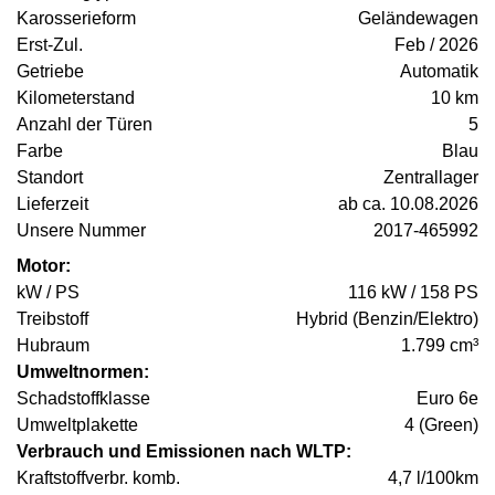
Karosserieform
Geländewagen
Erst-Zul.
Feb / 2026
Getriebe
Automatik
Kilometerstand
10 km
Anzahl der Türen
5
Farbe
Blau
Standort
Zentrallager
Lieferzeit
ab ca. 10.08.2026
Unsere Nummer
2017-465992
Motor:
kW / PS
116 kW / 158 PS
Treibstoff
Hybrid (Benzin/Elektro)
Hubraum
1.799 cm³
Umweltnormen:
Schadstoffklasse
Euro 6e
Umweltplakette
4 (Green)
Verbrauch und Emissionen nach WLTP:
Kraftstoffverbr. komb.
4,7 l/100km