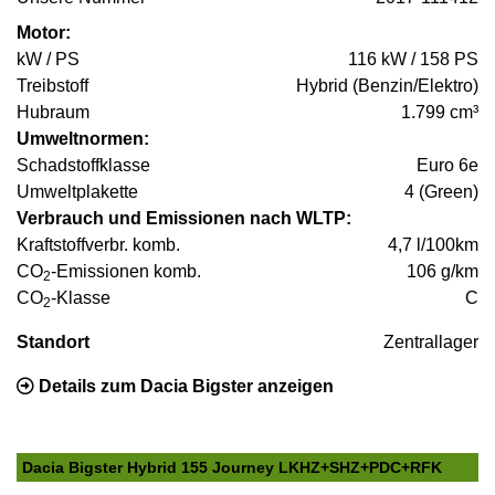
Motor:
kW / PS
116 kW / 158 PS
Treibstoff
Hybrid (Benzin/Elektro)
Hubraum
1.799 cm³
Umweltnormen:
Schadstoffklasse
Euro 6e
Umweltplakette
4 (Green)
Verbrauch und Emissionen nach WLTP:
Kraftstoffverbr. komb.
4,7 l/100km
CO
-Emissionen komb.
106 g/km
2
CO
-Klasse
C
2
Standort
Zentrallager
Details zum Dacia Bigster anzeigen
Dacia Bigster Hybrid 155 Journey LKHZ+SHZ+PDC+RFK