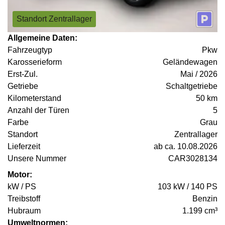
Standort Zentrallager
Allgemeine Daten:
Fahrzeugtyp
Pkw
Karosserieform
Geländewagen
Erst-Zul.
Mai / 2026
Getriebe
Schaltgetriebe
Kilometerstand
50 km
Anzahl der Türen
5
Farbe
Grau
Standort
Zentrallager
Lieferzeit
ab ca. 10.08.2026
Unsere Nummer
CAR3028134
Motor:
kW / PS
103 kW / 140 PS
Treibstoff
Benzin
Hubraum
1.199 cm³
Umweltnormen: