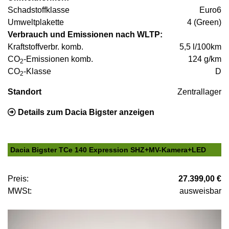
Schadstoffklasse
Euro6
Umweltplakette
4 (Green)
Verbrauch und Emissionen nach WLTP:
Kraftstoffverbr. komb.
5,5 l/100km
CO
-Emissionen komb.
124 g/km
2
CO
-Klasse
D
2
Standort
Zentrallager
Details zum Dacia Bigster anzeigen
Dacia Bigster TCe 140 Expression SHZ+MV-Kamera+LED
Preis:
27.399,00 €
MWSt:
ausweisbar