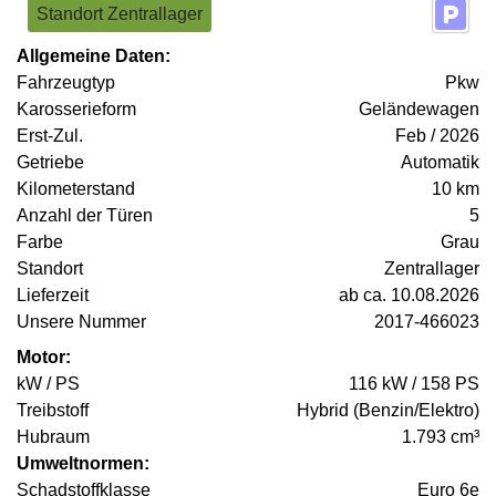
Standort Zentrallager
Allgemeine Daten:
Fahrzeugtyp
Pkw
Karosserieform
Geländewagen
Erst-Zul.
Feb / 2026
Getriebe
Automatik
Kilometerstand
10 km
Anzahl der Türen
5
Farbe
Grau
Standort
Zentrallager
Lieferzeit
ab ca. 10.08.2026
Unsere Nummer
2017-466023
Motor:
kW / PS
116 kW / 158 PS
Treibstoff
Hybrid (Benzin/Elektro)
Hubraum
1.793 cm³
Umweltnormen:
Schadstoffklasse
Euro 6e