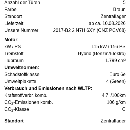
Anzahl der Türen
5
Farbe
Braun
Standort
Zentrallager
Lieferzeit
ab ca. 10.08.2026
Unsere Nummer
2017-B2 2 N7H 6XY (CNZ PCV68)
Motor:
kW / PS
115 kW / 156 PS
Treibstoff
Hybrid (Benzin/Elektro)
Hubraum
1.799 cm³
Umweltnormen:
Schadstoffklasse
Euro 6e
Umweltplakette
4 (Green)
Verbrauch und Emissionen nach WLTP:
Kraftstoffverbr. komb.
4,7 l/100km
CO
-Emissionen komb.
106 g/km
2
CO
-Klasse
C
2
Standort
Zentrallager