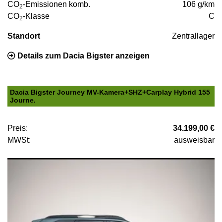
CO
-Emissionen komb.
106 g/km
2
CO
-Klasse
C
2
Standort
Zentrallager
Details zum Dacia Bigster anzeigen
Dacia Bigster Journey MV-Kamera+SHZ+Carplay Hybrid 155
Journe.
Preis:
34.199,00 €
MWSt:
ausweisbar