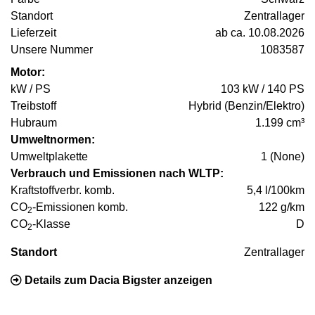
Standort
Zentrallager
Lieferzeit
ab ca. 10.08.2026
Unsere Nummer
1083587
Motor:
kW / PS
103 kW / 140 PS
Treibstoff
Hybrid (Benzin/Elektro)
Hubraum
1.199 cm³
Umweltnormen:
Umweltplakette
1 (None)
Verbrauch und Emissionen nach WLTP:
Kraftstoffverbr. komb.
5,4 l/100km
CO
-Emissionen komb.
122 g/km
2
CO
-Klasse
D
2
Standort
Zentrallager
Details zum Dacia Bigster anzeigen