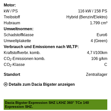
Motor:
kW / PS
116 kW / 158 PS
Treibstoff
Hybrid (Benzin/Elektro)
Hubraum
1.799 cm³
Umweltnormen:
Schadstoffklasse
Euro6
Umweltplakette
4 (Green)
Verbrauch und Emissionen nach WLTP:
Kraftstoffverbr. komb.
4,7 l/100km
CO
-Emissionen komb.
106 g/km
2
CO
-Klasse
C
2
Standort
Zentrallager
Details zum Dacia Bigster anzeigen
Dacia Bigster Expression SHZ LKHZ 360° TCe 140
Expression SHZ.