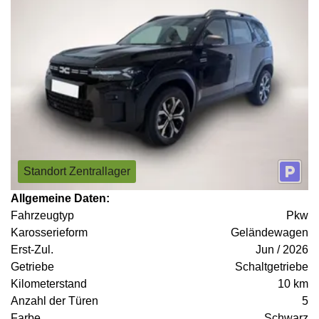
Standort Zentrallager
Allgemeine Daten:
Fahrzeugtyp
Pkw
Karosserieform
Geländewagen
Erst-Zul.
Jun / 2026
Getriebe
Schaltgetriebe
Kilometerstand
10 km
Anzahl der Türen
5
Farbe
Schwarz