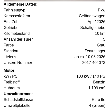
Allgemeine Daten:
Fahrzeugtyp
Pkw
Karosserieform
Geländewagen
Erst-Zul.
Apr / 2026
Getriebe
Schaltgetriebe
Kilometerstand
10 km
Anzahl der Türen
5
Farbe
Grau
Standort
Zentrallager
Lieferzeit
ab ca. 10.08.2026
Unsere Nummer
2017-404073
Motor:
kW / PS
103 kW / 140 PS
Treibstoff
Benzin
Hubraum
1.199 cm³
Umweltnormen:
Schadstoffklasse
Euro 6e
Umweltplakette
4 (Green)