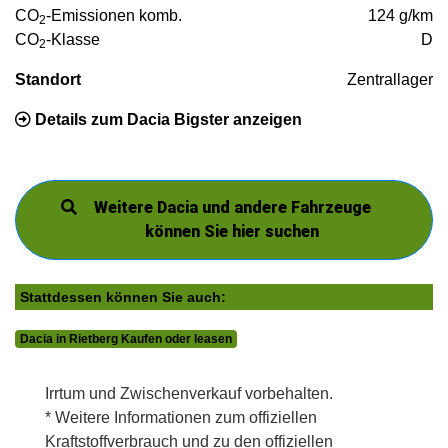
CO
-Emissionen komb.
124 g/km
2
CO
-Klasse
D
2
Standort
Zentrallager
Details zum Dacia Bigster anzeigen
Weitere Dacia und andere Fahrzeuge
können Sie hier suchen
Stattdessen können Sie auch:
Dacia in Rietberg Kaufen oder leasen
Irrtum und Zwischenverkauf vorbehalten.
* Weitere Informationen zum offiziellen
Kraftstoffverbrauch und zu den offiziellen