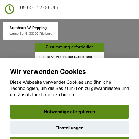
09.00 - 12.00 Uhr
Autohaus W. Pepping
Lange Str. 5, 33397 Rietberg
Zustimmung erforderlich
Für die Aktivierung der Karten- und
Navigationsdienste ist Ihre Zustimmung
zu den
Datenschutzrichtlinien vom
Wir verwenden Cookies
Drittanbieter Google LLC
erforderlich.
Diese Webseite verwendet Cookies und ähnliche
Zustimmen
Technologien, um die Basisfunktion zu gewährleisten und
und aktivieren
um Zusatzfunktionen zu bieten.
Notwendige akzeptieren
Einstellungen
© konjunkturmotor.de GmbH 2020 - 2026