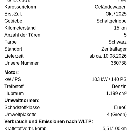
Karosserieform
Geländewagen
Erst-Zul.
Okt / 2025
Getriebe
Schaltgetriebe
Kilometerstand
15 km
Anzahl der Türen
5
Farbe
Schwarz
Standort
Zentrallager
Lieferzeit
ab ca. 10.08.2026
Unsere Nummer
360738
Motor:
kW / PS
103 kW / 140 PS
Treibstoff
Benzin
Hubraum
1.199 cm³
Umweltnormen:
Schadstoffklasse
Euro6
Umweltplakette
4 (Green)
Verbrauch und Emissionen nach WLTP:
Kraftstoffverbr. komb.
5,5 l/100km