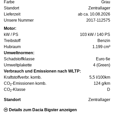
Farbe
Grau
Standort
Zentrallager
Lieferzeit
ab ca. 10.08.2026
Unsere Nummer
2017-112575
Motor:
kW / PS
103 kW / 140 PS
Treibstoff
Benzin
Hubraum
1.199 cm³
Umweltnormen:
Schadstoffklasse
Euro 6e
Umweltplakette
4 (Green)
Verbrauch und Emissionen nach WLTP:
Kraftstoffverbr. komb.
5,5 l/100km
CO
-Emissionen komb.
124 g/km
2
CO
-Klasse
D
2
Standort
Zentrallager
Details zum Dacia Bigster anzeigen