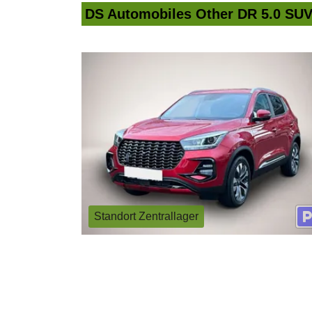
DS Automobiles Other DR 5.0 SUV 
Standort Zentrallager