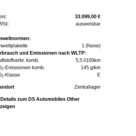
eis:
33.099,00 €
St:
ausweisbar
weltnormen:
weltplakette
1 (None)
rbrauch und Emissionen nach WLTP:
aftstoffverbr. komb.
5,5 l/100km
O
-Emissionen komb.
145 g/km
2
O
-Klasse
E
2
andort
Zentrallager
Details zum DS Automobiles Other
zeigen