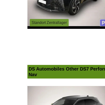
Standort Zentrallager
DS Automobiles Other DS7 Perfor
Nav