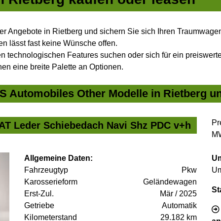
r Angebote in Rietberg und sichern Sie sich Ihren Traumwage
n lässt fast keine Wünsche offen.
 technologischen Features suchen oder sich für ein preiswertes
nen eine breite Palette an Optionen.
 Automobiles Other Modelle in Rietberg un
Pr
 AT Leder Schiebedach Navi Shz PDC v+h
MW
Allgemeine Daten:
Um
Fahrzeugtyp
Pkw
Um
Karosserieform
Geländewagen
St
Erst-Zul.
Mär / 2025
Getriebe
Automatik
Kilometerstand
29.182 km