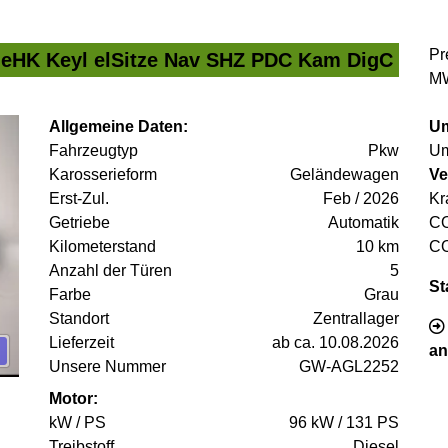
Pr
 eHK Keyl elSitze Nav SHZ PDC Kam DigC
MW
Allgemeine Daten:
Um
Fahrzeugtyp
Pkw
Um
Karosserieform
Geländewagen
Ve
Erst-Zul.
Feb / 2026
Kr
Getriebe
Automatik
C
Kilometerstand
10 km
C
Anzahl der Türen
5
St
Farbe
Grau
Standort
Zentrallager
Lieferzeit
ab ca. 10.08.2026
an
Unsere Nummer
GW-AGL2252
Motor:
kW / PS
96 kW / 131 PS
Treibstoff
Diesel