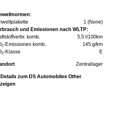
weltnormen:
weltplakette
1 (None)
rbrauch und Emissionen nach WLTP:
aftstoffverbr. komb.
5,5 l/100km
O
-Emissionen komb.
145 g/km
2
O
-Klasse
E
2
andort
Zentrallager
Details zum DS Automobiles Other
zeigen