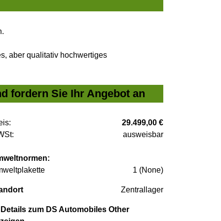
n.
, aber qualitativ hochwertiges
d fordern Sie Ihr Angebot an
eis:
29.499,00 €
St:
ausweisbar
weltnormen:
weltplakette
1 (None)
andort
Zentrallager
Details zum DS Automobiles Other