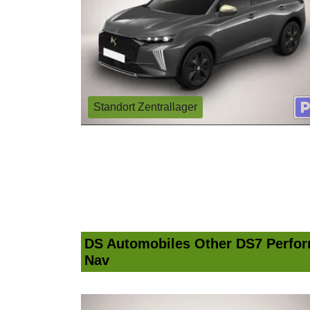
Standort Zentrallager
DS Automobiles Other DS7 Perfor
Nav