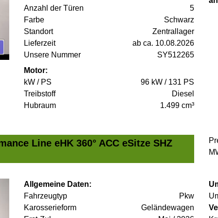
an
Anzahl der Türen
5
Farbe
Schwarz
Standort
Zentrallager
Lieferzeit
ab ca. 10.08.2026
Unsere Nummer
SY512265
Motor:
kW / PS
96 kW / 131 PS
Treibstoff
Diesel
Hubraum
1.499 cm³
Pr
mance Line eHK 360° ACC eSitze SHZ
MW
Allgemeine Daten:
Um
Fahrzeugtyp
Pkw
Um
Karosserieform
Geländewagen
Ve