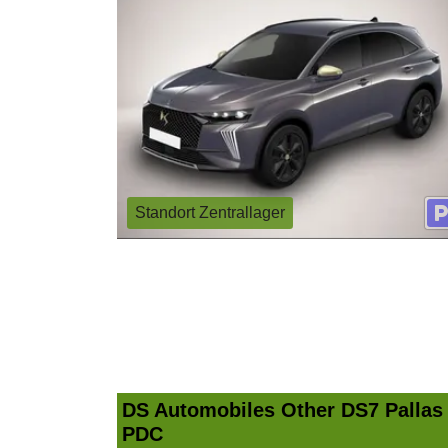
Standort Zentrallager
DS Automobiles Other DS7 Pallas
PDC