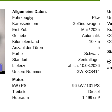
Allgemeine Daten:
Um
Fahrzeugtyp
Pkw
Um
Karosserieform
Geländewagen
Ve
Erst-Zul.
Mai / 2025
Kr
Getriebe
Automatik
C
Kilometerstand
10 km
C
Anzahl der Türen
5
St
Farbe
Schwarz
Standort
Zentrallager
Lieferzeit
ab ca. 10.08.2026
an
Unsere Nummer
GW-KOS414
Motor:
kW / PS
96 kW / 131 PS
Treibstoff
Diesel
Hubraum
1.499 cm³