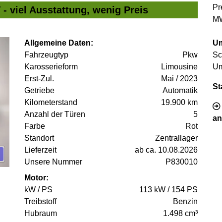
Pr
- viel Ausstattung, wenig Preis
MW
Allgemeine Daten:
Um
Fahrzeugtyp
Pkw
Sc
Karosserieform
Limousine
Um
Erst-Zul.
Mai / 2023
St
Getriebe
Automatik
Kilometerstand
19.900 km
Anzahl der Türen
5
an
Farbe
Rot
Standort
Zentrallager
Lieferzeit
ab ca. 10.08.2026
Unsere Nummer
P830010
Motor:
kW / PS
113 kW / 154 PS
Treibstoff
Benzin
Hubraum
1.498 cm³