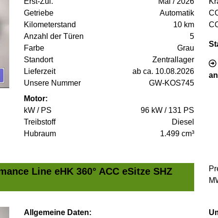
Erst-Zul.
Mai / 2026
Kr
Getriebe
Automatik
C
Kilometerstand
10 km
C
Anzahl der Türen
5
St
Farbe
Grau
Standort
Zentrallager
Lieferzeit
ab ca. 10.08.2026
an
Unsere Nummer
GW-KOS745
Motor:
kW / PS
96 kW / 131 PS
Treibstoff
Diesel
Hubraum
1.499 cm³
Pr
mance Line eHK 360° ACC eSitze SHZ
MW
Allgemeine Daten:
Um