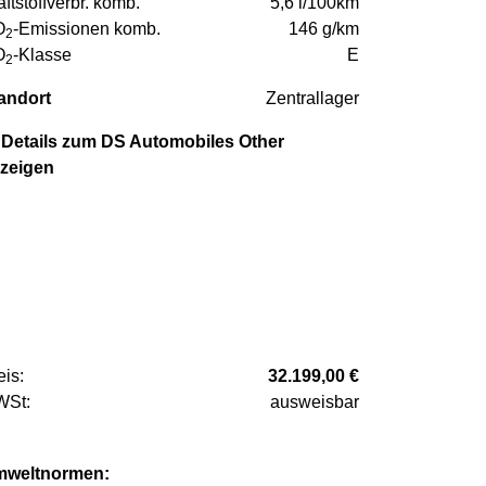
aftstoffverbr. komb.
5,6 l/100km
O
-Emissionen komb.
146 g/km
2
O
-Klasse
E
2
andort
Zentrallager
Details zum DS Automobiles Other
zeigen
eis:
32.199,00 €
St:
ausweisbar
weltnormen: