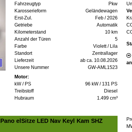
Fahrzeugtyp
Pkw
Um
Karosserieform
Geländewagen
Ve
Erst-Zul.
Feb / 2026
Kr
Getriebe
Automatik
C
Kilometerstand
10 km
C
Anzahl der Türen
5
St
Farbe
Violett / Lila
Standort
Zentrallager
Lieferzeit
ab ca. 10.08.2026
an
Unsere Nummer
GW-AML1523
Motor:
kW / PS
96 kW / 131 PS
Treibstoff
Diesel
Hubraum
1.499 cm³
Pr
 Pano elSitze LED Nav Keyl Kam SHZ
MW