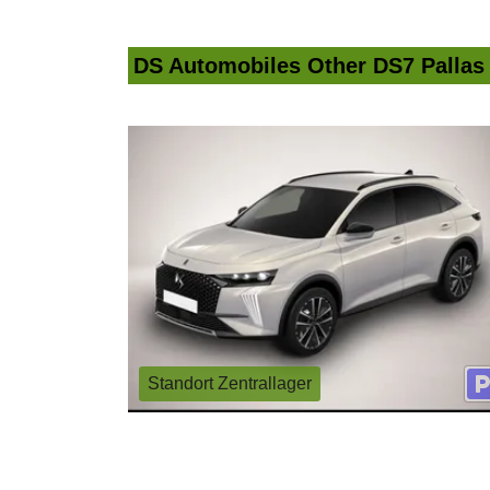
DS Automobiles Other DS7 Pallas
Standort Zentrallager