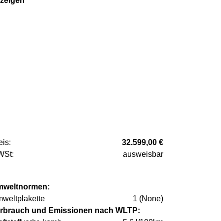
zeigen
eis:
32.599,00 €
St:
ausweisbar
weltnormen:
weltplakette
1 (None)
rbrauch und Emissionen nach WLTP: