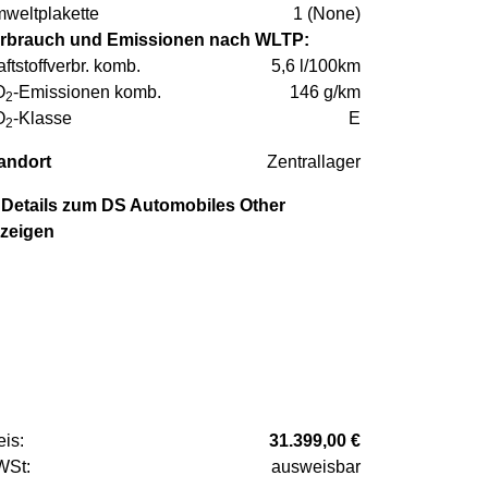
weltplakette
1 (None)
rbrauch und Emissionen nach WLTP:
aftstoffverbr. komb.
5,6 l/100km
O
-Emissionen komb.
146 g/km
2
O
-Klasse
E
2
andort
Zentrallager
Details zum DS Automobiles Other
zeigen
eis:
31.399,00 €
St:
ausweisbar