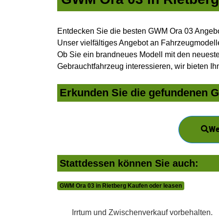
Entdecken Sie die besten GWM Ora 03 Angebot
Unser vielfältiges Angebot an Fahrzeugmodelle
Ob Sie ein brandneues Modell mit den neuesten
Gebrauchtfahrzeug interessieren, wir bieten Ih
Erkunden Sie die gefundenen GW
We
Stattdessen können Sie auch:
GWM Ora 03 in Rietberg Kaufen oder leasen
Irrtum und Zwischenverkauf vorbehalten.