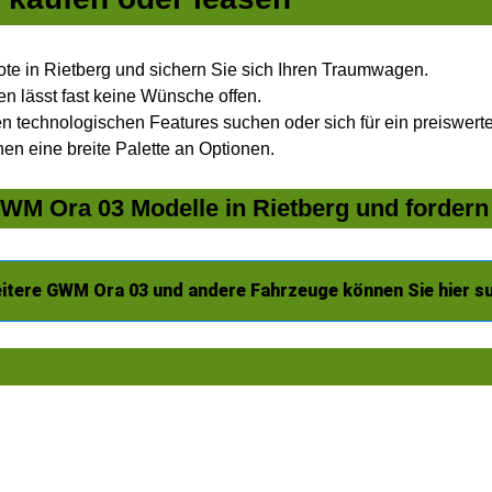
e in Rietberg und sichern Sie sich Ihren Traumwagen.
n lässt fast keine Wünsche offen.
 technologischen Features suchen oder sich für ein preiswertes
nen eine breite Palette an Optionen.
M Ora 03 Modelle in Rietberg und fordern 
itere GWM Ora 03 und andere Fahrzeuge können Sie hier s