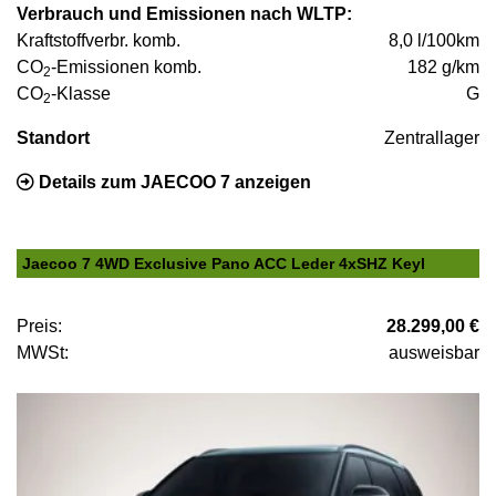
Verbrauch und Emissionen nach WLTP:
Kraftstoffverbr. komb.
8,0 l/100km
CO
-Emissionen komb.
182 g/km
2
CO
-Klasse
G
2
Standort
Zentrallager
Details zum JAECOO 7 anzeigen
Jaecoo 7 4WD Exclusive Pano ACC Leder 4xSHZ Keyl
Preis:
28.299,00 €
MWSt:
ausweisbar