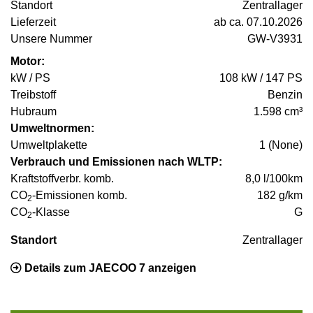
Standort
Zentrallager
Lieferzeit
ab ca. 07.10.2026
Unsere Nummer
GW-V3931
Motor:
kW / PS
108 kW / 147 PS
Treibstoff
Benzin
Hubraum
1.598 cm³
Umweltnormen:
Umweltplakette
1 (None)
Verbrauch und Emissionen nach WLTP:
Kraftstoffverbr. komb.
8,0 l/100km
CO
-Emissionen komb.
182 g/km
2
CO
-Klasse
G
2
Standort
Zentrallager
Details zum JAECOO 7 anzeigen