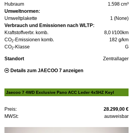
Hubraum
1.598 cm³
Umweltnormen:
Umweltplakette
1 (None)
Verbrauch und Emissionen nach WLTP:
Kraftstoffverbr. komb.
8,0 l/100km
CO
-Emissionen komb.
182 g/km
2
CO
-Klasse
G
2
Standort
Zentrallager
Details zum JAECOO 7 anzeigen
Jaecoo 7 4WD Exclusive Pano ACC Leder 4xSHZ Keyl
Preis:
28.299,00 €
MWSt:
ausweisbar