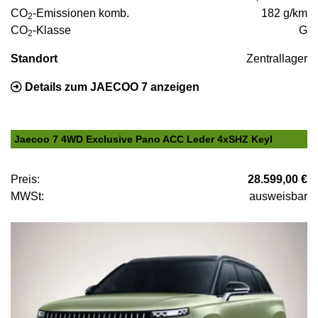
CO
-Emissionen komb.
182 g/km
2
CO
-Klasse
G
2
Standort
Zentrallager
Details zum JAECOO 7 anzeigen
Jaecoo 7 4WD Exclusive Pano ACC Leder 4xSHZ Keyl
Preis:
28.599,00 €
MWSt:
ausweisbar