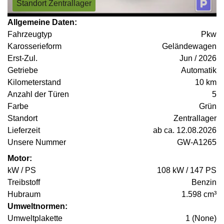
Standort Zentrallager
Allgemeine Daten:
Fahrzeugtyp
Pkw
Karosserieform
Geländewagen
Erst-Zul.
Jun / 2026
Getriebe
Automatik
Kilometerstand
10 km
Anzahl der Türen
5
Farbe
Grün
Standort
Zentrallager
Lieferzeit
ab ca. 12.08.2026
Unsere Nummer
GW-A1265
Motor:
kW / PS
108 kW / 147 PS
Treibstoff
Benzin
Hubraum
1.598 cm³
Umweltnormen:
Umweltplakette
1 (None)