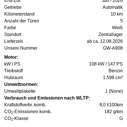
Erst-Zul.
Jun / 2026
Getriebe
Automatik
Kilometerstand
10 km
Anzahl der Türen
5
Farbe
Weiß
Standort
Zentrallager
Lieferzeit
ab ca. 12.08.2026
Unsere Nummer
GW-A908
Motor:
kW / PS
108 kW / 147 PS
Treibstoff
Benzin
Hubraum
1.598 cm³
Umweltnormen:
Umweltplakette
1 (None)
Verbrauch und Emissionen nach WLTP:
Kraftstoffverbr. komb.
8,0 l/100km
CO
-Emissionen komb.
182 g/km
2
CO
-Klasse
G
2