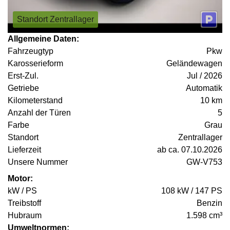
Standort Zentrallager
Allgemeine Daten:
Fahrzeugtyp
Pkw
Karosserieform
Geländewagen
Erst-Zul.
Jul / 2026
Getriebe
Automatik
Kilometerstand
10 km
Anzahl der Türen
5
Farbe
Grau
Standort
Zentrallager
Lieferzeit
ab ca. 07.10.2026
Unsere Nummer
GW-V753
Motor:
kW / PS
108 kW / 147 PS
Treibstoff
Benzin
Hubraum
1.598 cm³
Umweltnormen: