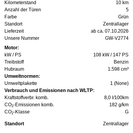
Kilometerstand
10 km
Anzahl der Türen
5
Farbe
Grün
Standort
Zentrallager
Lieferzeit
ab ca. 07.10.2026
Unsere Nummer
GW-V2774
Motor:
kW / PS
108 kW / 147 PS
Treibstoff
Benzin
Hubraum
1.598 cm³
Umweltnormen:
Umweltplakette
1 (None)
Verbrauch und Emissionen nach WLTP:
Kraftstoffverbr. komb.
8,0 l/100km
CO
-Emissionen komb.
182 g/km
2
CO
-Klasse
G
2
Standort
Zentrallager