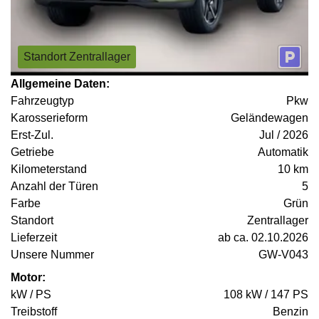
Standort Zentrallager
Allgemeine Daten:
Fahrzeugtyp
Pkw
Karosserieform
Geländewagen
Erst-Zul.
Jul / 2026
Getriebe
Automatik
Kilometerstand
10 km
Anzahl der Türen
5
Farbe
Grün
Standort
Zentrallager
Lieferzeit
ab ca. 02.10.2026
Unsere Nummer
GW-V043
Motor:
kW / PS
108 kW / 147 PS
Treibstoff
Benzin