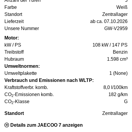
Anzahl der Türen
5
Farbe
Weiß
Standort
Zentrallager
Lieferzeit
ab ca. 07.10.2026
Unsere Nummer
GW-V2959
Motor:
kW / PS
108 kW / 147 PS
Treibstoff
Benzin
Hubraum
1.598 cm³
Umweltnormen:
Umweltplakette
1 (None)
Verbrauch und Emissionen nach WLTP:
Kraftstoffverbr. komb.
8,0 l/100km
CO
-Emissionen komb.
182 g/km
2
CO
-Klasse
G
2
Standort
Zentrallager
Details zum JAECOO 7 anzeigen