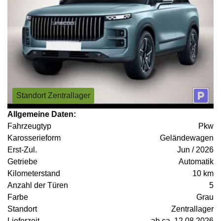
Standort Zentrallager
Allgemeine Daten:
Fahrzeugtyp
Pkw
Karosserieform
Geländewagen
Erst-Zul.
Jun / 2026
Getriebe
Automatik
Kilometerstand
10 km
Anzahl der Türen
5
Farbe
Grau
Standort
Zentrallager
Lieferzeit
ab ca. 12.08.2026