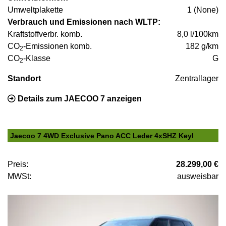
Umweltplakette
1 (None)
Verbrauch und Emissionen nach WLTP:
Kraftstoffverbr. komb.
8,0 l/100km
CO
-Emissionen komb.
182 g/km
2
CO
-Klasse
G
2
Standort
Zentrallager
Details zum JAECOO 7 anzeigen
Jaecoo 7 4WD Exclusive Pano ACC Leder 4xSHZ Keyl
Preis:
28.299,00 €
MWSt:
ausweisbar