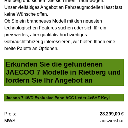
Rietberg und sichern Sie sich Ihren Traumwagen.
Unser vielfältiges Angebot an Fahrzeugmodellen lässt fast
keine Wünsche offen.
Ob Sie ein brandneues Modell mit den neuesten
technologischen Features suchen oder sich für ein
preiswertes, aber qualitativ hochwertiges
Gebrauchtfahrzeug interessieren, wir bieten Ihnen eine
breite Palette an Optionen.
Erkunden Sie die gefundenen
JAECOO 7 Modelle in Rietberg und
fordern Sie Ihr Angebot an
Jaecoo 7 4WD Exclusive Pano ACC Leder 4xSHZ Keyl
Preis:
28.299,00 €
MWSt:
ausweisbar