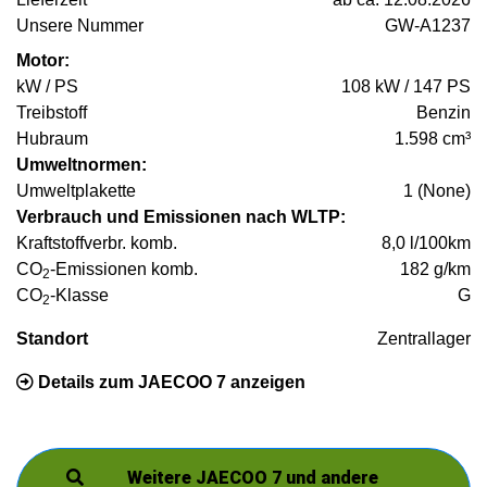
Unsere Nummer
GW-A1237
Motor:
kW / PS
108 kW / 147 PS
Treibstoff
Benzin
Hubraum
1.598 cm³
Umweltnormen:
Umweltplakette
1 (None)
Verbrauch und Emissionen nach WLTP:
Kraftstoffverbr. komb.
8,0 l/100km
CO
-Emissionen komb.
182 g/km
2
CO
-Klasse
G
2
Standort
Zentrallager
Details zum JAECOO 7 anzeigen
Weitere JAECOO 7 und andere