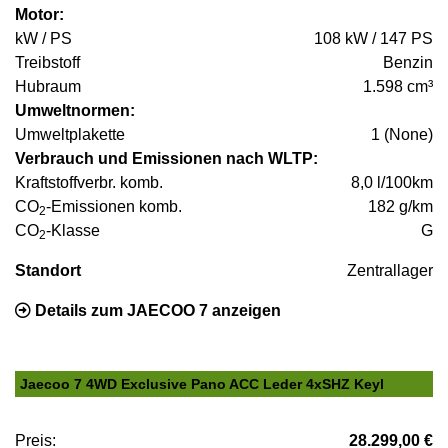
Motor:
kW / PS
108 kW / 147 PS
Treibstoff
Benzin
Hubraum
1.598 cm³
Umweltnormen:
Umweltplakette
1 (None)
Verbrauch und Emissionen nach WLTP:
Kraftstoffverbr. komb.
8,0 l/100km
CO
-Emissionen komb.
182 g/km
2
CO
-Klasse
G
2
Standort
Zentrallager
Details zum JAECOO 7 anzeigen
Jaecoo 7 4WD Exclusive Pano ACC Leder 4xSHZ Keyl
Preis:
28.299,00 €