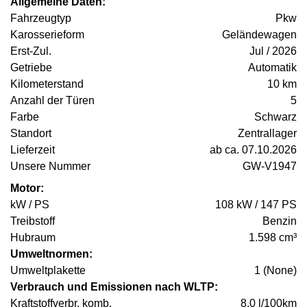
Allgemeine Daten:
Fahrzeugtyp
Pkw
Karosserieform
Geländewagen
Erst-Zul.
Jul / 2026
Getriebe
Automatik
Kilometerstand
10 km
Anzahl der Türen
5
Farbe
Schwarz
Standort
Zentrallager
Lieferzeit
ab ca. 07.10.2026
Unsere Nummer
GW-V1947
Motor:
kW / PS
108 kW / 147 PS
Treibstoff
Benzin
Hubraum
1.598 cm³
Umweltnormen:
Umweltplakette
1 (None)
Verbrauch und Emissionen nach WLTP:
Kraftstoffverbr. komb.
8,0 l/100km