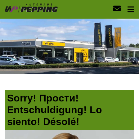
Sorry! Прости!
Entschuldigung! Lo
siento! Désolé!