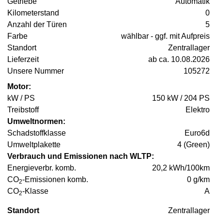
Getriebe
Automatik
Kilometerstand
0
Anzahl der Türen
5
Farbe
wählbar - ggf. mit Aufpreis
Standort
Zentrallager
Lieferzeit
ab ca. 10.08.2026
Unsere Nummer
105272
Motor:
kW / PS
150 kW / 204 PS
Treibstoff
Elektro
Umweltnormen:
Schadstoffklasse
Euro6d
Umweltplakette
4 (Green)
Verbrauch und Emissionen nach WLTP:
Energieverbr. komb.
20,2 kWh/100km
CO
-Emissionen komb.
0 g/km
2
CO
-Klasse
A
2
Standort
Zentrallager