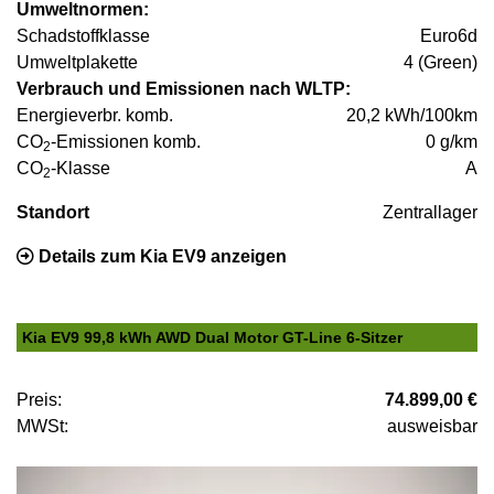
Umweltnormen:
Schadstoffklasse
Euro6d
Umweltplakette
4 (Green)
Verbrauch und Emissionen nach WLTP:
Energieverbr. komb.
20,2 kWh/100km
CO
-Emissionen komb.
0 g/km
2
CO
-Klasse
A
2
Standort
Zentrallager
Details zum Kia EV9 anzeigen
Kia EV9 99,8 kWh AWD Dual Motor GT-Line 6-Sitzer
Preis:
74.899,00 €
MWSt:
ausweisbar