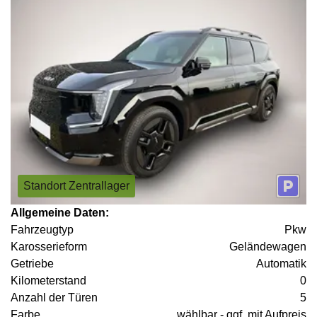
Standort Zentrallager
Allgemeine Daten:
Fahrzeugtyp
Pkw
Karosserieform
Geländewagen
Getriebe
Automatik
Kilometerstand
0
Anzahl der Türen
5
Farbe
wählbar - ggf. mit Aufpreis