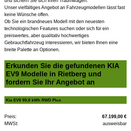
und sichern Sie sich Ihren Traumwagen.
Unser vielfältiges Angebot an Fahrzeugmodellen lässt fast
keine Wünsche offen.
Ob Sie ein brandneues Modell mit den neuesten
technologischen Features suchen oder sich für ein
preiswertes, aber qualitativ hochwertiges
Gebrauchtfahrzeug interessieren, wir bieten Ihnen eine
breite Palette an Optionen.
Erkunden Sie die gefundenen KIA
EV9 Modelle in Rietberg und
fordern Sie Ihr Angebot an
Kia EV9 99,8 kWh RWD Plus
Preis:
67.199,00 €
MWSt:
ausweisbar