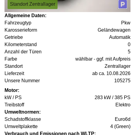
Standort Zentrallager
Allgemeine Daten:
Fahrzeugtyp
Pkw
Karosserieform
Geländewagen
Getriebe
Automatik
Kilometerstand
0
Anzahl der Türen
5
Farbe
wählbar - ggf. mit Aufpreis
Standort
Zentrallager
Lieferzeit
ab ca. 10.08.2026
Unsere Nummer
105275
Motor:
kW / PS
283 kW / 385 PS
Treibstoff
Elektro
Umweltnormen:
Schadstoffklasse
Euro6d
Umweltplakette
4 (Green)
Verbrauch und Emissionen nach WLTP: