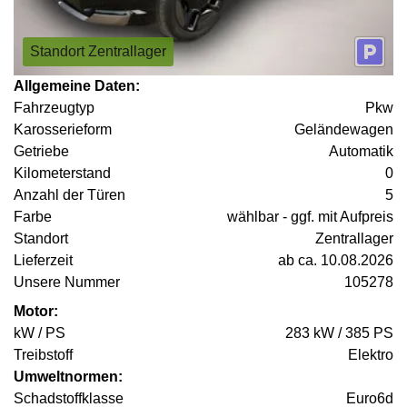
Standort Zentrallager
Allgemeine Daten:
Fahrzeugtyp
Pkw
Karosserieform
Geländewagen
Getriebe
Automatik
Kilometerstand
0
Anzahl der Türen
5
Farbe
wählbar - ggf. mit Aufpreis
Standort
Zentrallager
Lieferzeit
ab ca. 10.08.2026
Unsere Nummer
105278
Motor:
kW / PS
283 kW / 385 PS
Treibstoff
Elektro
Umweltnormen:
Schadstoffklasse
Euro6d