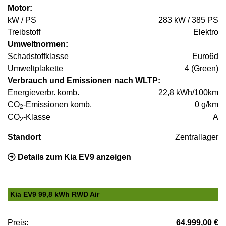
Motor:
kW / PS
283 kW / 385 PS
Treibstoff
Elektro
Umweltnormen:
Schadstoffklasse
Euro6d
Umweltplakette
4 (Green)
Verbrauch und Emissionen nach WLTP:
Energieverbr. komb.
22,8 kWh/100km
CO
-Emissionen komb.
0 g/km
2
CO
-Klasse
A
2
Standort
Zentrallager
Details zum Kia EV9 anzeigen
Kia EV9 99,8 kWh RWD Air
Preis:
64.999,00 €