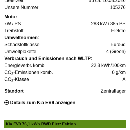
Lieferzeit
ab ca. 10.08.2026
Unsere Nummer
105276
Motor:
kW / PS
283 kW / 385 PS
Treibstoff
Elektro
Umweltnormen:
Schadstoffklasse
Euro6d
Umweltplakette
4 (Green)
Verbrauch und Emissionen nach WLTP:
Energieverbr. komb.
22,8 kWh/100km
CO
-Emissionen komb.
0 g/km
2
CO
-Klasse
A
2
Standort
Zentrallager
Details zum Kia EV9 anzeigen
Kia EV9 76,1 kWh RWD First Ecition