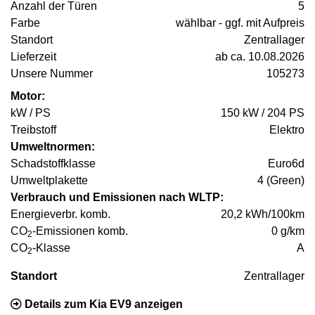
Anzahl der Türen
5
Farbe
wählbar - ggf. mit Aufpreis
Standort
Zentrallager
Lieferzeit
ab ca. 10.08.2026
Unsere Nummer
105273
Motor:
kW / PS
150 kW / 204 PS
Treibstoff
Elektro
Umweltnormen:
Schadstoffklasse
Euro6d
Umweltplakette
4 (Green)
Verbrauch und Emissionen nach WLTP:
Energieverbr. komb.
20,2 kWh/100km
CO
-Emissionen komb.
0 g/km
2
CO
-Klasse
A
2
Standort
Zentrallager
Details zum Kia EV9 anzeigen