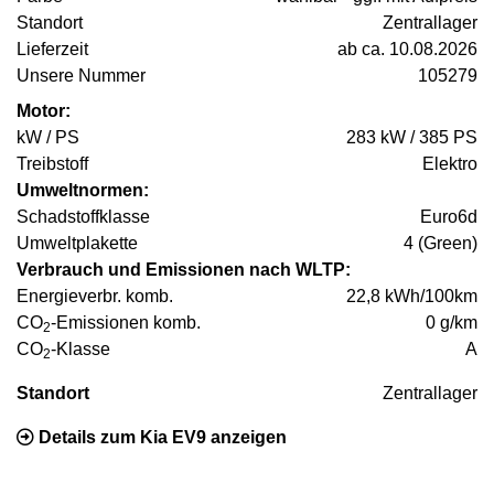
Standort
Zentrallager
Lieferzeit
ab ca. 10.08.2026
Unsere Nummer
105279
Motor:
kW / PS
283 kW / 385 PS
Treibstoff
Elektro
Umweltnormen:
Schadstoffklasse
Euro6d
Umweltplakette
4 (Green)
Verbrauch und Emissionen nach WLTP:
Energieverbr. komb.
22,8 kWh/100km
CO
-Emissionen komb.
0 g/km
2
CO
-Klasse
A
2
Standort
Zentrallager
Details zum Kia EV9 anzeigen