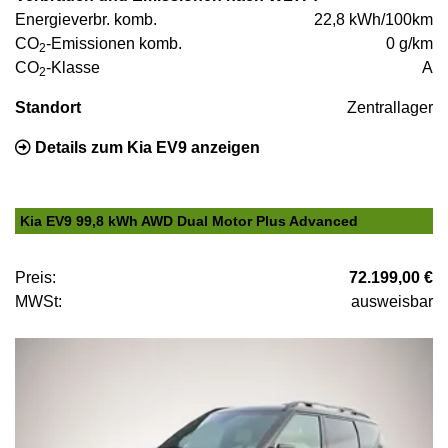
Energieverbr. komb.
22,8 kWh/100km
CO
-Emissionen komb.
0 g/km
2
CO
-Klasse
A
2
Standort
Zentrallager
Details zum Kia EV9 anzeigen
Kia EV9 99,8 kWh AWD Dual Motor Plus Advanced
Preis:
72.199,00 €
MWSt:
ausweisbar