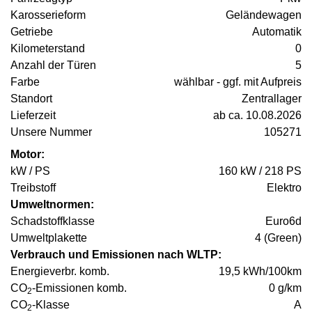
Karosserieform
Geländewagen
Getriebe
Automatik
Kilometerstand
0
Anzahl der Türen
5
Farbe
wählbar - ggf. mit Aufpreis
Standort
Zentrallager
Lieferzeit
ab ca. 10.08.2026
Unsere Nummer
105271
Motor:
kW / PS
160 kW / 218 PS
Treibstoff
Elektro
Umweltnormen:
Schadstoffklasse
Euro6d
Umweltplakette
4 (Green)
Verbrauch und Emissionen nach WLTP:
Energieverbr. komb.
19,5 kWh/100km
CO
-Emissionen komb.
0 g/km
2
CO
-Klasse
A
2