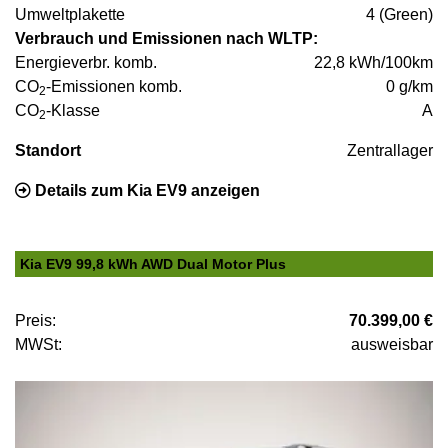
Umweltplakette
4 (Green)
Verbrauch und Emissionen nach WLTP:
Energieverbr. komb.
22,8 kWh/100km
CO
-Emissionen komb.
0 g/km
2
CO
-Klasse
A
2
Standort
Zentrallager
Details zum Kia EV9 anzeigen
Kia EV9 99,8 kWh AWD Dual Motor Plus
Preis:
70.399,00 €
MWSt:
ausweisbar