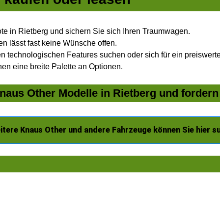
e in Rietberg und sichern Sie sich Ihren Traumwagen.
n lässt fast keine Wünsche offen.
 technologischen Features suchen oder sich für ein preiswertes
nen eine breite Palette an Optionen.
aus Other Modelle in Rietberg und fordern 
itere Knaus Other und andere Fahrzeuge können Sie hier s