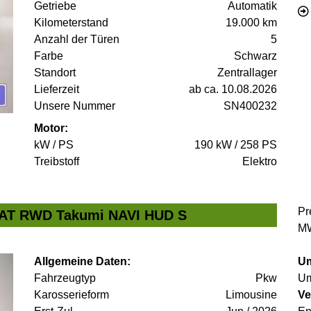
Getriebe
Automatik
Kilometerstand
19.000 km
Anzahl der Türen
5
Farbe
Schwarz
Standort
Zentrallager
Lieferzeit
ab ca. 10.08.2026
Unsere Nummer
SN400232
Motor:
kW / PS
190 kW / 258 PS
Treibstoff
Elektro
Pr
1AT RWD Takumi NAVI HUD S
MW
Allgemeine Daten:
Um
Fahrzeugtyp
Pkw
Um
Karosserieform
Limousine
Ve