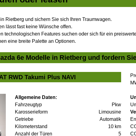
n Rietberg und sichern Sie sich Ihren Traumwagen.
n lässt fast keine Wünsche offen.
 technologischen Features suchen oder sich für ein preiswertes
nen eine breite Palette an Optionen.
zda 6e Modelle in Rietberg und fordern Sie
Pr
1AT RWD Takumi Plus NAVI
MW
Allgemeine Daten:
Um
Fahrzeugtyp
Pkw
Um
Karosserieform
Limousine
Ve
Getriebe
Automatik
En
Kilometerstand
10 km
C
Anzahl der Türen
5
C