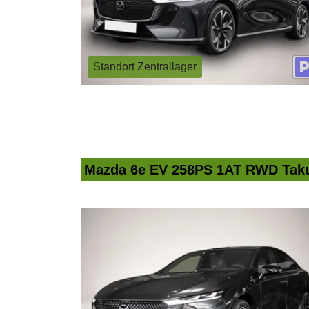
Standort Zentrallager
Mazda 6e EV 258PS 1AT RWD Tak