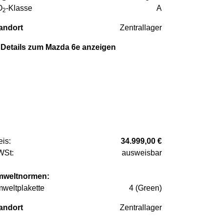
O
-Klasse
A
2
andort
Zentrallager
Details zum Mazda 6e anzeigen
eis:
34.999,00 €
St:
ausweisbar
weltnormen:
weltplakette
4 (Green)
andort
Zentrallager