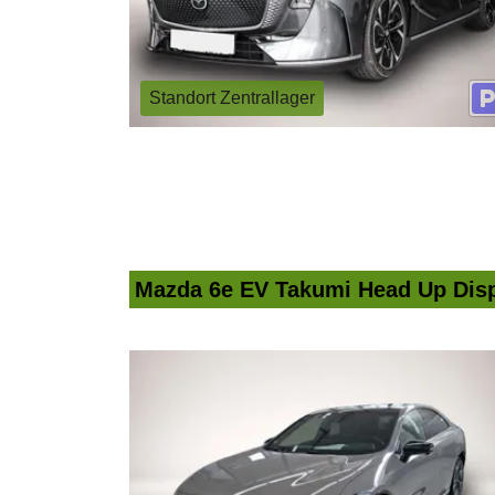
Standort Zentrallager
Mazda 6e EV Takumi Head Up Disp