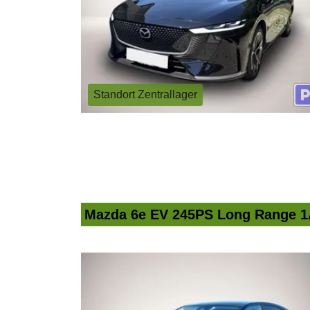
Standort Zentrallager
Mazda 6e EV 245PS Long Range 