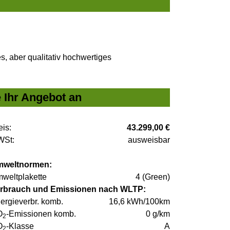
, aber qualitativ hochwertiges
 Ihr Angebot an
eis:
43.299,00 €
St:
ausweisbar
weltnormen:
weltplakette
4 (Green)
rbrauch und Emissionen nach WLTP:
ergieverbr. komb.
16,6 kWh/100km
O
-Emissionen komb.
0 g/km
2
O
-Klasse
A
2