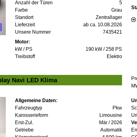
Anzahl der Türen
5
St
Farbe
Grau
Standort
Zentrallager
Lieferzeit
ab ca. 10.08.2026
Unsere Nummer
7435421
Motor:
kW / PS
190 kW / 258 PS
Treibstoff
Elektro
Pr
lay Navi LED Klima
MW
Allgemeine Daten:
Um
Fahrzeugtyp
Pkw
Sc
Karosserieform
Limousine
Um
Erst-Zul.
Mär / 2026
Ve
Getriebe
Automatik
En