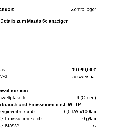
andort
Zentrallager
Details zum Mazda 6e anzeigen
eis:
39.099,00 €
St:
ausweisbar
weltnormen:
weltplakette
4 (Green)
rbrauch und Emissionen nach WLTP:
ergieverbr. komb.
16,6 kWh/100km
O
-Emissionen komb.
0 g/km
2
O
-Klasse
A
2