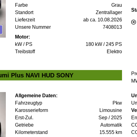
Farbe
Grau
St
Standort
Zentrallager
Lieferzeit
ab ca. 10.08.2026
Unsere Nummer
7408013
Motor:
kW / PS
180 kW / 245 PS
Treibstoff
Elektro
Pr
umi Plus NAVI HUD SONY
MW
Allgemeine Daten:
Um
Fahrzeugtyp
Pkw
Um
Karosserieform
Limousine
Ve
Erst-Zul.
Sep / 2025
En
Getriebe
Automatik
C
Kilometerstand
15.555 km
C