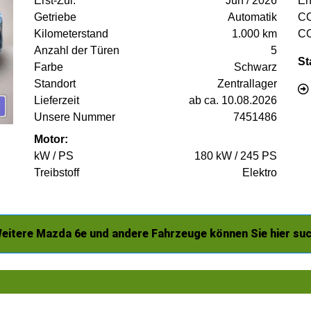
Erst-Zul.
Jun / 2026
En
Getriebe
Automatik
C
Kilometerstand
1.000 km
C
Anzahl der Türen
5
St
Farbe
Schwarz
Standort
Zentrallager
Lieferzeit
ab ca. 10.08.2026
Unsere Nummer
7451486
Motor:
kW / PS
180 kW / 245 PS
Treibstoff
Elektro
eitere Mazda 6e und andere Fahrzeuge können Sie hier su