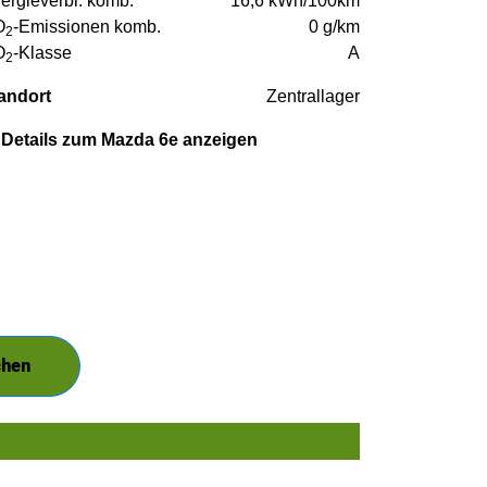
ergieverbr. komb.
16,6 kWh/100km
O
-Emissionen komb.
0 g/km
2
O
-Klasse
A
2
andort
Zentrallager
Details zum Mazda 6e anzeigen
chen