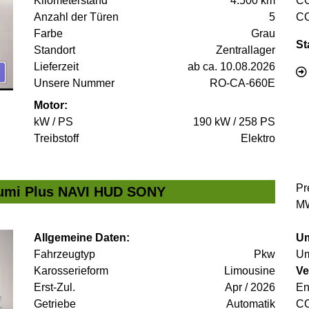
Kilometerstand
4.500 km
C
Anzahl der Türen
5
C
Farbe
Grau
St
Standort
Zentrallager
Lieferzeit
ab ca. 10.08.2026
Unsere Nummer
RO-CA-660E
Motor:
kW / PS
190 kW / 258 PS
Treibstoff
Elektro
Pr
umi Plus NAVI HUD SONY
MW
Allgemeine Daten:
Um
Fahrzeugtyp
Pkw
Um
Karosserieform
Limousine
Ve
Erst-Zul.
Apr / 2026
En
Getriebe
Automatik
C