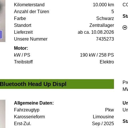
Kilometerstand
10.000 km
C
Anzahl der Türen
5
St
Farbe
Schwarz
Standort
Zentrallager
Lieferzeit
ab ca. 10.08.2026
Unsere Nummer
7435273
Motor:
kW / PS
190 kW / 258 PS
Treibstoff
Elektro
Pr
Bluetooth Head Up Displ
MW
Allgemeine Daten:
Um
Fahrzeugtyp
Pkw
Um
Karosserieform
Limousine
St
Erst-Zul.
Sep / 2025