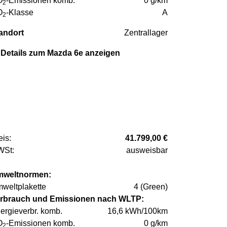
O
-Emissionen komb.
0 g/km
2
O
-Klasse
A
2
andort
Zentrallager
Details zum Mazda 6e anzeigen
eis:
41.799,00 €
St:
ausweisbar
weltnormen:
weltplakette
4 (Green)
rbrauch und Emissionen nach WLTP:
ergieverbr. komb.
16,6 kWh/100km
O
-Emissionen komb.
0 g/km
2