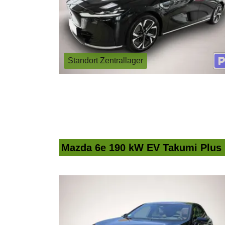
Standort Zentrallager
Mazda 6e 190 kW EV Takumi Plus 