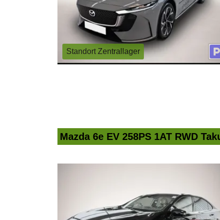
Standort Zentrallager
Mazda 6e EV 258PS 1AT RWD Tak