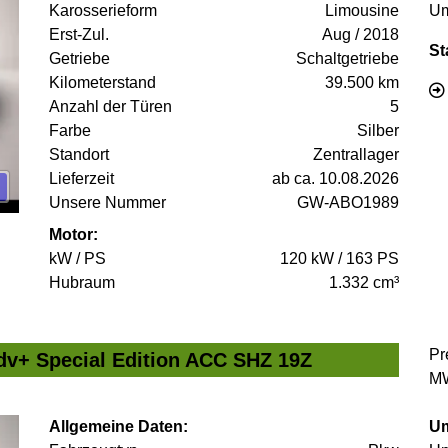
Karosserieform
Limousine
Um
Erst-Zul.
Aug / 2018
St
Getriebe
Schaltgetriebe
Kilometerstand
39.500 km
Anzahl der Türen
5
Farbe
Silber
Standort
Zentrallager
Lieferzeit
ab ca. 10.08.2026
Unsere Nummer
GW-ABO1989
Motor:
kW / PS
120 kW / 163 PS
Hubraum
1.332 cm³
Pr
v+ Special Edition ACC SHZ 19Z
MW
Allgemeine Daten:
Um