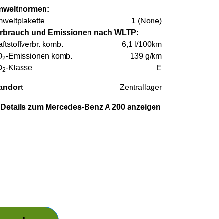
weltnormen:
weltplakette
1 (None)
rbrauch und Emissionen nach WLTP:
aftstoffverbr. komb.
6,1 l/100km
O
-Emissionen komb.
139 g/km
2
O
-Klasse
E
2
andort
Zentrallager
Details zum Mercedes-Benz A 200 anzeigen