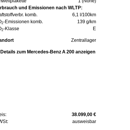
weltplakette
1 (None)
rbrauch und Emissionen nach WLTP:
aftstoffverbr. komb.
6,1 l/100km
O
-Emissionen komb.
139 g/km
2
O
-Klasse
E
2
andort
Zentrallager
Details zum Mercedes-Benz A 200 anzeigen
eis:
38.099,00 €
St:
ausweisbar