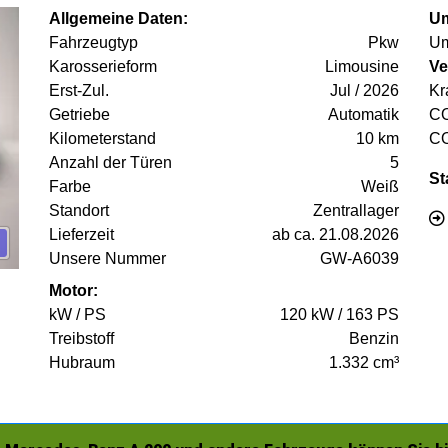
Allgemeine Daten:
Um
Fahrzeugtyp
Pkw
Um
Karosserieform
Limousine
Ve
Erst-Zul.
Jul / 2026
Kr
Getriebe
Automatik
C
Kilometerstand
10 km
C
Anzahl der Türen
5
St
Farbe
Weiß
Standort
Zentrallager
Lieferzeit
ab ca. 21.08.2026
Unsere Nummer
GW-A6039
Motor:
kW / PS
120 kW / 163 PS
Treibstoff
Benzin
Hubraum
1.332 cm³