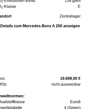
O
-Emissionen komb.
139 g/km
2
O
-Klasse
E
2
andort
Zentrallager
Details zum Mercedes-Benz A 200 anzeigen
eis:
19.699,00 €
St:
nicht ausweisbar
weltnormen:
hadstoffklasse
Euro6
weltplakette
4 (Green)