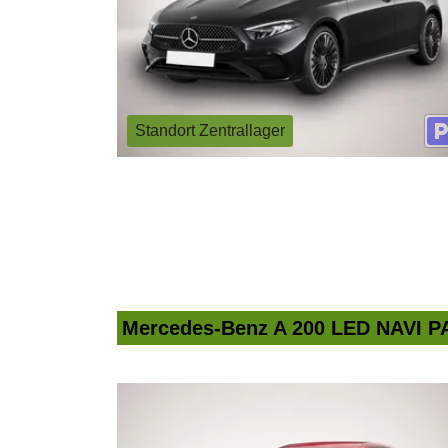
Standort Zentrallager
Mercedes-Benz A 200 LED NAVI