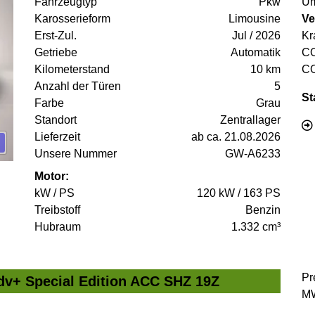
Fahrzeugtyp
Pkw
Um
Karosserieform
Limousine
Ve
Erst-Zul.
Jul / 2026
Kr
Getriebe
Automatik
C
Kilometerstand
10 km
C
Anzahl der Türen
5
St
Farbe
Grau
Standort
Zentrallager
Lieferzeit
ab ca. 21.08.2026
Unsere Nummer
GW-A6233
Motor:
kW / PS
120 kW / 163 PS
Treibstoff
Benzin
Hubraum
1.332 cm³
Pr
v+ Special Edition ACC SHZ 19Z
MW