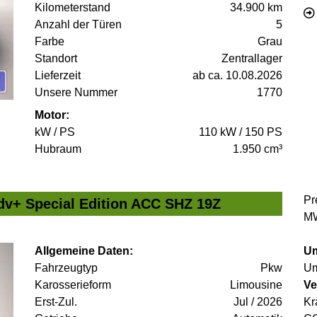
Kilometerstand
34.900 km
Anzahl der Türen
5
Farbe
Grau
Standort
Zentrallager
Lieferzeit
ab ca. 10.08.2026
Unsere Nummer
1770
Motor:
kW / PS
110 kW / 150 PS
Hubraum
1.950 cm³
Pr
v+ Special Edition ACC SHZ 19Z
MW
Allgemeine Daten:
Um
Fahrzeugtyp
Pkw
Um
Karosserieform
Limousine
Ve
Erst-Zul.
Jul / 2026
Kr