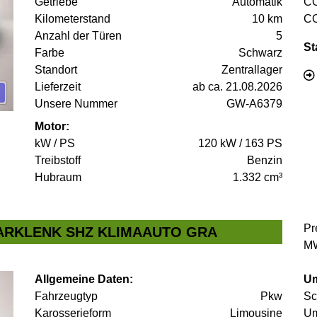
Getriebe
Automatik
C
Kilometerstand
10 km
C
Anzahl der Türen
5
St
Farbe
Schwarz
Standort
Zentrallager
Lieferzeit
ab ca. 21.08.2026
Unsere Nummer
GW-A6379
Motor:
kW / PS
120 kW / 163 PS
Treibstoff
Benzin
Hubraum
1.332 cm³
Pr
 PARKLENK SHZ KLIMAAUTO GRA
MW
Allgemeine Daten:
Um
Fahrzeugtyp
Pkw
Sc
Karosserieform
Limousine
Um