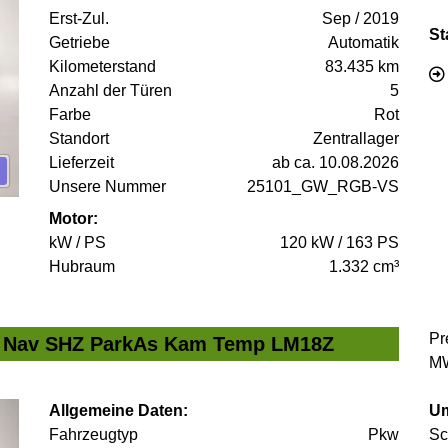
Erst-Zul.
Sep / 2019
St
Getriebe
Automatik
Kilometerstand
83.435 km
Anzahl der Türen
5
Farbe
Rot
Standort
Zentrallager
Lieferzeit
ab ca. 10.08.2026
Unsere Nummer
25101_GW_RGB-VS
Motor:
kW / PS
120 kW / 163 PS
Hubraum
1.332 cm³
Pr
e Nav SHZ ParkAs Kam Temp LM18Z
MW
Allgemeine Daten:
Um
Fahrzeugtyp
Pkw
Sc