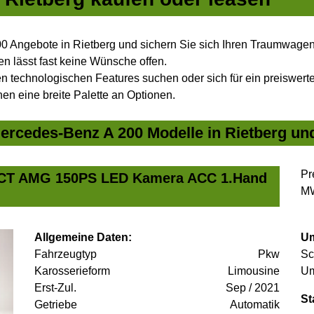
0 Angebote in Rietberg und sichern Sie sich Ihren Traumwagen
n lässt fast keine Wünsche offen.
 technologischen Features suchen oder sich für ein preiswertes
nen eine breite Palette an Optionen.
rcedes-Benz A 200 Modelle in Rietberg und
Pr
DCT AMG 150PS LED Kamera ACC 1.Hand
MW
Allgemeine Daten:
Um
Fahrzeugtyp
Pkw
Sc
Karosserieform
Limousine
Um
Erst-Zul.
Sep / 2021
St
Getriebe
Automatik