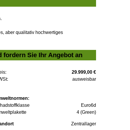
.
, aber qualitativ hochwertiges
 fordern Sie Ihr Angebot an
eis:
29.999,00 €
St:
ausweisbar
weltnormen:
hadstoffklasse
Euro6d
weltplakette
4 (Green)
andort
Zentrallager