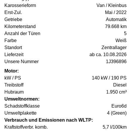
Karosserieform
Van / Kleinbus
Erst-Zul.
Mai / 2022
Getriebe
Automatik
Kilometerstand
79.668 km
Anzahl der Türen
5
Farbe
Weiß
Standort
Zentrallager
Lieferzeit
ab ca. 10.08.2026
Unsere Nummer
1J396896
Motor:
kW / PS
140 kW / 190 PS
Treibstoff
Diesel
Hubraum
1.950 cm³
Umweltnormen:
Schadstoffklasse
Euro6d
Umweltplakette
4 (Green)
Verbrauch und Emissionen nach WLTP:
Kraftstoffverbr. komb.
5,7 l/100km