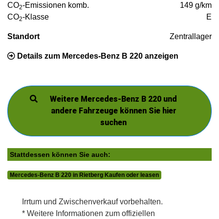
CO
-Emissionen komb.
149 g/km
2
CO
-Klasse
E
2
Standort
Zentrallager
Details zum Mercedes-Benz B 220 anzeigen
Weitere Mercedes-Benz B 220 und
andere Fahrzeuge können Sie hier
suchen
Stattdessen können Sie auch:
Mercedes-Benz B 220 in Rietberg Kaufen oder leasen
Irrtum und Zwischenverkauf vorbehalten.
* Weitere Informationen zum offiziellen