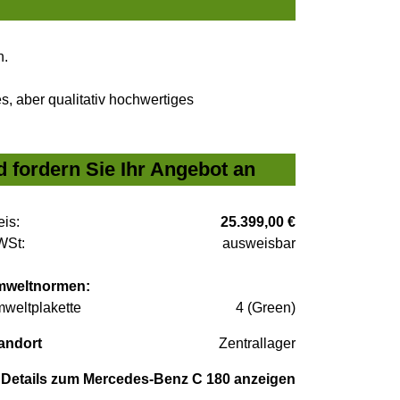
n.
, aber qualitativ hochwertiges
 fordern Sie Ihr Angebot an
eis:
25.399,00 €
St:
ausweisbar
weltnormen:
weltplakette
4 (Green)
andort
Zentrallager
Details zum Mercedes-Benz C 180 anzeigen