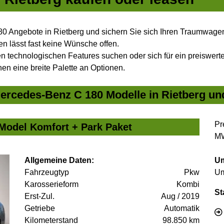
0 Angebote in Rietberg und sichern Sie sich Ihren Traumwage
n lässt fast keine Wünsche offen.
 technologischen Features suchen oder sich für ein preiswertes
nen eine breite Palette an Optionen.
rcedes-Benz C 180 Modelle in Rietberg und
Pr
Model Komfort + Park Paket
MW
Allgemeine Daten:
Um
Fahrzeugtyp
Pkw
Um
Karosserieform
Kombi
St
Erst-Zul.
Aug / 2019
Getriebe
Automatik
Kilometerstand
98.850 km