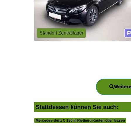
Standort Zentrallager
Weitere
Stattdessen können Sie auch:
Mercedes-Benz C 180 in Rietberg Kaufen oder leasen