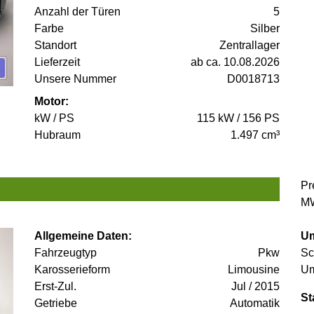
Anzahl der Türen
5
Farbe
Silber
Standort
Zentrallager
Lieferzeit
ab ca. 10.08.2026
Unsere Nummer
D0018713
Motor:
kW / PS
115 kW / 156 PS
Hubraum
1.497 cm³
Pr
MW
Allgemeine Daten:
Um
Fahrzeugtyp
Pkw
Sc
Karosserieform
Limousine
Um
Erst-Zul.
Jul / 2015
St
Getriebe
Automatik