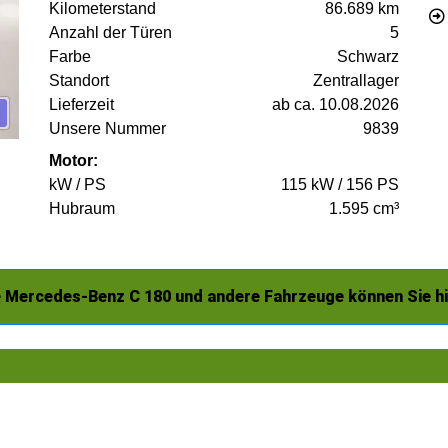
Kilometerstand
86.689 km
Anzahl der Türen
5
Farbe
Schwarz
Standort
Zentrallager
Lieferzeit
ab ca. 10.08.2026
Unsere Nummer
9839
Motor:
kW / PS
115 kW / 156 PS
Hubraum
1.595 cm³
 Mercedes-Benz C 180 und andere Fahrzeuge können Sie h