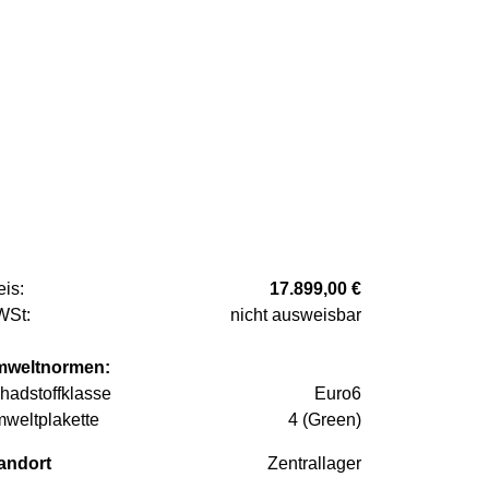
eis:
17.899,00 €
St:
nicht ausweisbar
weltnormen:
hadstoffklasse
Euro6
weltplakette
4 (Green)
andort
Zentrallager