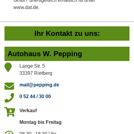
GmbH' unentgeltlich erhältlich ist unter
www.dat.de.
Ihr Kontakt zu uns:
Autohaus W. Pepping
Lange Str. 5
33397 Rietberg
mail@pepping.de
0 52 44 / 30 00
Verkauf
Montag bis Freitag
08.30 - 18.30 Uhr