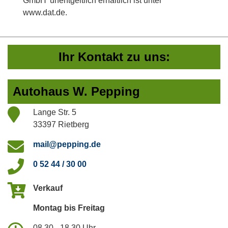
GmbH' unentgeltlich erhältlich ist unter
www.dat.de.
Ihr Kontakt zu uns:
Autohaus W. Pepping
Lange Str. 5
33397 Rietberg
mail@pepping.de
0 52 44 / 30 00
Verkauf
Montag bis Freitag
08.30 - 18.30 Uhr