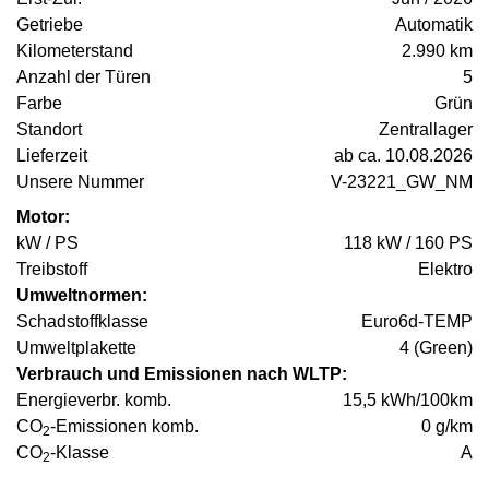
Getriebe
Automatik
Kilometerstand
2.990 km
Anzahl der Türen
5
Farbe
Grün
Standort
Zentrallager
Lieferzeit
ab ca. 10.08.2026
Unsere Nummer
V-23221_GW_NM
Motor:
kW / PS
118 kW / 160 PS
Treibstoff
Elektro
Umweltnormen:
Schadstoffklasse
Euro6d-TEMP
Umweltplakette
4 (Green)
Verbrauch und Emissionen nach WLTP:
Energieverbr. komb.
15,5 kWh/100km
CO
-Emissionen komb.
0 g/km
2
CO
-Klasse
A
2