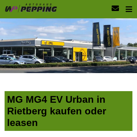
MG MG4 EV Urban in
Rietberg kaufen oder
leasen