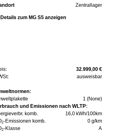
andort
Zentrallager
Details zum MG S5 anzeigen
eis:
32.999,00 €
St:
ausweisbar
weltnormen:
weltplakette
1 (None)
rbrauch und Emissionen nach WLTP:
ergieverbr. komb.
16,0 kWh/100km
O
-Emissionen komb.
0 g/km
2
O
-Klasse
A
2