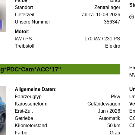
Farbe
Grau
St
Standort
Zentrallager
Lieferzeit
ab ca. 10.08.2026
Unsere Nummer
356347
Motor:
kW / PS
170 kW / 231 PS
Treibstoff
Elektro
Pr
zg*PDC*Cam*ACC*17"
MW
Allgemeine Daten:
Um
Fahrzeugtyp
Pkw
Um
Karosserieform
Geländewagen
Ve
Erst-Zul.
Jun / 2026
En
Getriebe
Automatik
C
Kilometerstand
50 km
C
Farbe
Grau