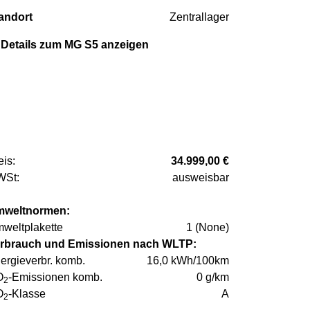
andort
Zentrallager
Details zum MG S5 anzeigen
eis:
34.999,00 €
St:
ausweisbar
weltnormen:
weltplakette
1 (None)
rbrauch und Emissionen nach WLTP:
ergieverbr. komb.
16,0 kWh/100km
O
-Emissionen komb.
0 g/km
2
O
-Klasse
A
2