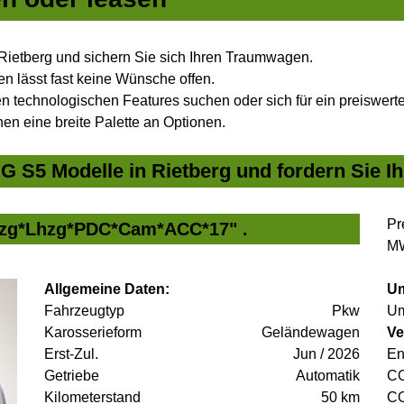
Rietberg und sichern Sie sich Ihren Traumwagen.
n lässt fast keine Wünsche offen.
 technologischen Features suchen oder sich für ein preiswertes
nen eine breite Palette an Optionen.
 S5 Modelle in Rietberg und fordern Sie I
Pr
zg*Lhzg*PDC*Cam*ACC*17" .
MW
Allgemeine Daten:
Um
Fahrzeugtyp
Pkw
Um
Karosserieform
Geländewagen
Ve
Erst-Zul.
Jun / 2026
En
Getriebe
Automatik
C
Kilometerstand
50 km
C