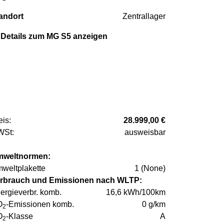
andort
Zentrallager
Details zum MG S5 anzeigen
eis:
28.999,00 €
St:
ausweisbar
weltnormen:
weltplakette
1 (None)
rbrauch und Emissionen nach WLTP:
ergieverbr. komb.
16,6 kWh/100km
O
-Emissionen komb.
0 g/km
2
O
-Klasse
A
2