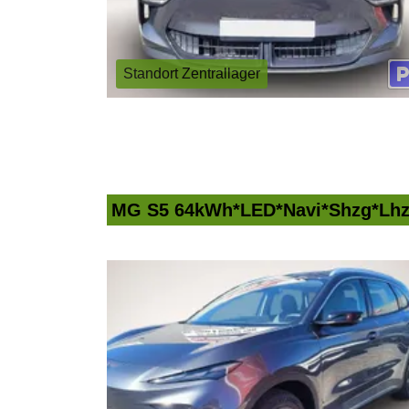
Standort Zentrallager
MG S5 64kWh*LED*Navi*Shzg*Lh