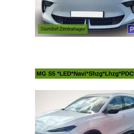
Standort Zentrallager
MG S5 *LED*Navi*Shzg*Lhzg*PD