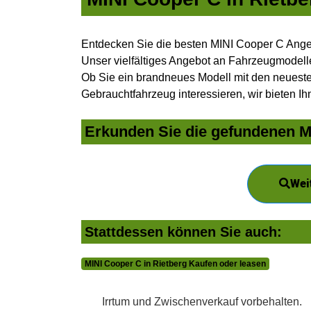
Entdecken Sie die besten MINI Cooper C Angeb
Unser vielfältiges Angebot an Fahrzeugmodelle
Ob Sie ein brandneues Modell mit den neuesten
Gebrauchtfahrzeug interessieren, wir bieten Ih
Erkunden Sie die gefundenen MI
Wei
Stattdessen können Sie auch:
MINI Cooper C in Rietberg Kaufen oder leasen
Irrtum und Zwischenverkauf vorbehalten.