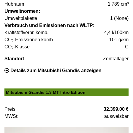
Hubraum
1.789 cm³
Umweltnormen:
Umweltplakette
1 (None)
Verbrauch und Emissionen nach WLTP:
Kraftstoffverbr. komb.
4,4 l/100km
CO
-Emissionen komb.
101 g/km
2
CO
-Klasse
C
2
Standort
Zentrallager
Details zum Mitsubishi Grandis anzeigen
Mitsubishi Grandis 1.3 MT Intro Edition
Preis:
32.399,00 €
MWSt:
ausweisbar