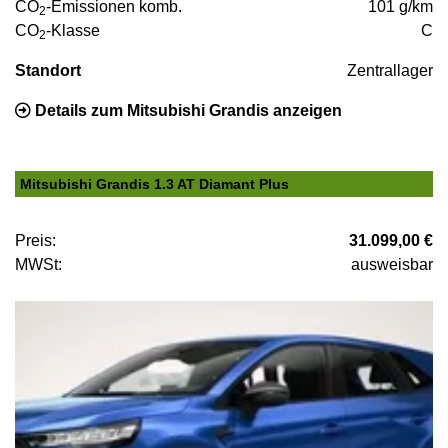
CO
-Emissionen komb.
101 g/km
2
CO
-Klasse
C
2
Standort
Zentrallager
Details zum Mitsubishi Grandis anzeigen
Mitsubishi Grandis 1.3 AT Diamant Plus
Preis:
31.099,00 €
MWSt:
ausweisbar