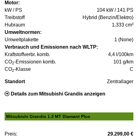
Motor:
kW / PS
104 kW / 141 PS
Treibstoff
Hybrid (Benzin/Elektro)
Hubraum
1.333 cm³
Umweltnormen:
Umweltplakette
1 (None)
Verbrauch und Emissionen nach WLTP:
Kraftstoffverbr. komb.
4,4 l/100km
CO
-Emissionen komb.
101 g/km
2
CO
-Klasse
C
2
Standort
Zentrallager
Details zum Mitsubishi Grandis anzeigen
Mitsubishi Grandis 1.3 MT Diamant Plus
Preis:
29.299,00 €