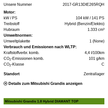
Unsere Nummer
2017-GR13DIE265RQH
Motor:
kW / PS
104 kW / 141 PS
Treibstoff
Hybrid (Benzin/Elektro)
Hubraum
1.333 cm³
Umweltnormen:
Umweltplakette
1 (None)
Verbrauch und Emissionen nach WLTP:
Kraftstoffverbr. komb.
4,4 l/100km
CO
-Emissionen komb.
101 g/km
2
CO
-Klasse
C
2
Standort
Zentrallager
Details zum Mitsubishi Grandis anzeigen
Mitsubishi Grandis 1.8 Hybrid DIAMANT TOP