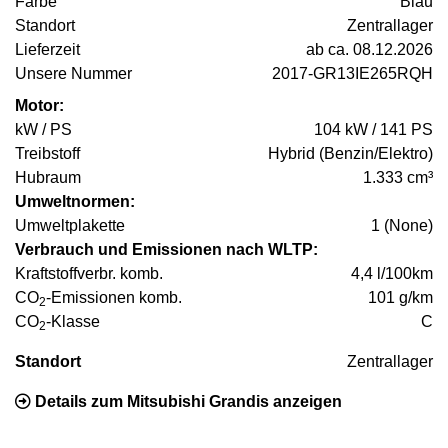
Farbe
Blau
Standort
Zentrallager
Lieferzeit
ab ca. 08.12.2026
Unsere Nummer
2017-GR13IE265RQH
Motor:
kW / PS
104 kW / 141 PS
Treibstoff
Hybrid (Benzin/Elektro)
Hubraum
1.333 cm³
Umweltnormen:
Umweltplakette
1 (None)
Verbrauch und Emissionen nach WLTP:
Kraftstoffverbr. komb.
4,4 l/100km
CO
-Emissionen komb.
101 g/km
2
CO
-Klasse
C
2
Standort
Zentrallager
Details zum Mitsubishi Grandis anzeigen