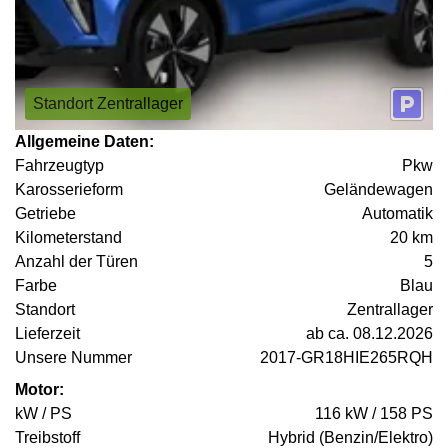
Standort Zentrallager
Allgemeine Daten:
Fahrzeugtyp
Pkw
Karosserieform
Geländewagen
Getriebe
Automatik
Kilometerstand
20 km
Anzahl der Türen
5
Farbe
Blau
Standort
Zentrallager
Lieferzeit
ab ca. 08.12.2026
Unsere Nummer
2017-GR18HIE265RQH
Motor:
kW / PS
116 kW / 158 PS
Treibstoff
Hybrid (Benzin/Elektro)