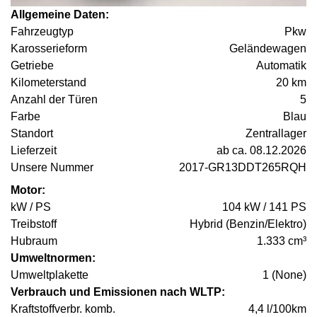
Allgemeine Daten:
Fahrzeugtyp
Pkw
Karosserieform
Geländewagen
Getriebe
Automatik
Kilometerstand
20 km
Anzahl der Türen
5
Farbe
Blau
Standort
Zentrallager
Lieferzeit
ab ca. 08.12.2026
Unsere Nummer
2017-GR13DDT265RQH
Motor:
kW / PS
104 kW / 141 PS
Treibstoff
Hybrid (Benzin/Elektro)
Hubraum
1.333 cm³
Umweltnormen:
Umweltplakette
1 (None)
Verbrauch und Emissionen nach WLTP:
Kraftstoffverbr. komb.
4,4 l/100km