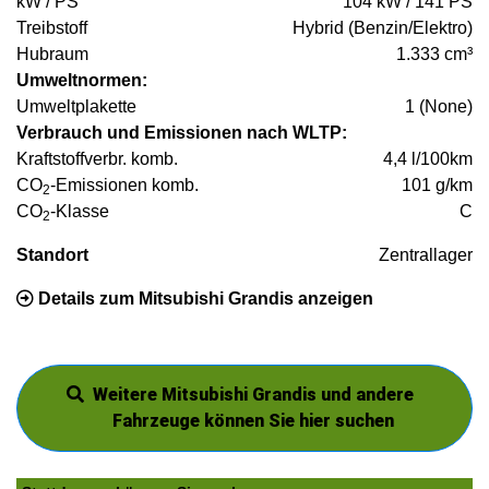
kW / PS
104 kW / 141 PS
Treibstoff
Hybrid (Benzin/Elektro)
Hubraum
1.333 cm³
Umweltnormen:
Umweltplakette
1 (None)
Verbrauch und Emissionen nach WLTP:
Kraftstoffverbr. komb.
4,4 l/100km
CO
-Emissionen komb.
101 g/km
2
CO
-Klasse
C
2
Standort
Zentrallager
Details zum Mitsubishi Grandis anzeigen
Weitere Mitsubishi Grandis und andere
Fahrzeuge können Sie hier suchen