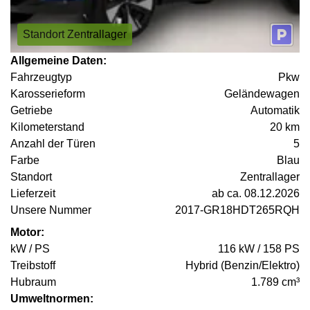
Standort Zentrallager
Allgemeine Daten:
Fahrzeugtyp
Pkw
Karosserieform
Geländewagen
Getriebe
Automatik
Kilometerstand
20 km
Anzahl der Türen
5
Farbe
Blau
Standort
Zentrallager
Lieferzeit
ab ca. 08.12.2026
Unsere Nummer
2017-GR18HDT265RQH
Motor:
kW / PS
116 kW / 158 PS
Treibstoff
Hybrid (Benzin/Elektro)
Hubraum
1.789 cm³
Umweltnormen: