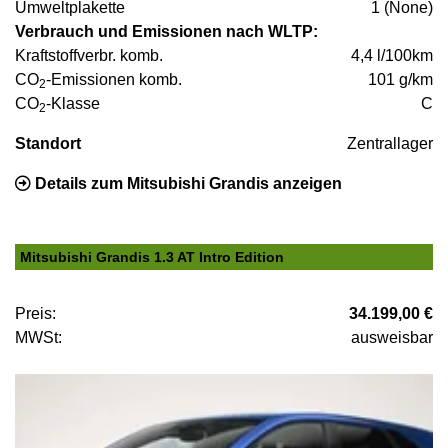
Umweltplakette
1 (None)
Verbrauch und Emissionen nach WLTP:
Kraftstoffverbr. komb.
4,4 l/100km
CO
-Emissionen komb.
101 g/km
2
CO
-Klasse
C
2
Standort
Zentrallager
Details zum Mitsubishi Grandis anzeigen
Mitsubishi Grandis 1.3 AT Intro Edition
Preis:
34.199,00 €
MWSt:
ausweisbar