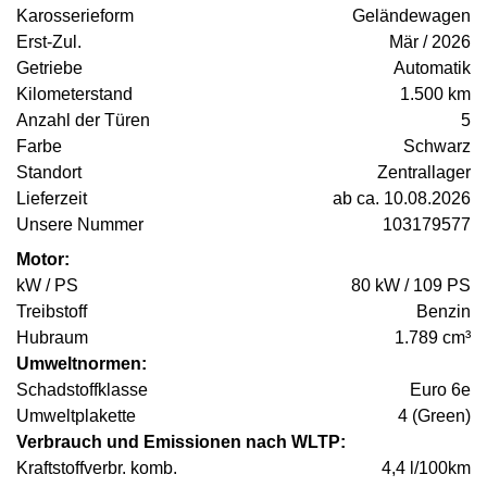
Karosserieform
Geländewagen
Erst-Zul.
Mär / 2026
Getriebe
Automatik
Kilometerstand
1.500 km
Anzahl der Türen
5
Farbe
Schwarz
Standort
Zentrallager
Lieferzeit
ab ca. 10.08.2026
Unsere Nummer
103179577
Motor:
kW / PS
80 kW / 109 PS
Treibstoff
Benzin
Hubraum
1.789 cm³
Umweltnormen:
Schadstoffklasse
Euro 6e
Umweltplakette
4 (Green)
Verbrauch und Emissionen nach WLTP:
Kraftstoffverbr. komb.
4,4 l/100km