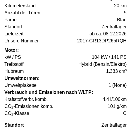
Kilometerstand
20 km
Anzahl der Türen
5
Farbe
Blau
Standort
Zentrallager
Lieferzeit
ab ca. 08.12.2026
Unsere Nummer
2017-GR13DP265RQH
Motor:
kW / PS
104 kW / 141 PS
Treibstoff
Hybrid (Benzin/Elektro)
Hubraum
1.333 cm³
Umweltnormen:
Umweltplakette
1 (None)
Verbrauch und Emissionen nach WLTP:
Kraftstoffverbr. komb.
4,4 l/100km
CO
-Emissionen komb.
101 g/km
2
CO
-Klasse
C
2
Standort
Zentrallager