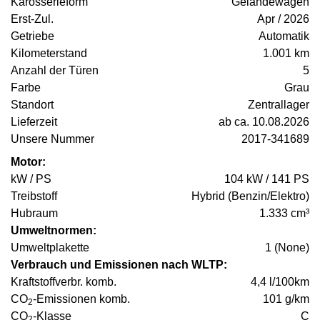
Karosserieform
Geländewagen
Erst-Zul.
Apr / 2026
Getriebe
Automatik
Kilometerstand
1.001 km
Anzahl der Türen
5
Farbe
Grau
Standort
Zentrallager
Lieferzeit
ab ca. 10.08.2026
Unsere Nummer
2017-341689
Motor:
kW / PS
104 kW / 141 PS
Treibstoff
Hybrid (Benzin/Elektro)
Hubraum
1.333 cm³
Umweltnormen:
Umweltplakette
1 (None)
Verbrauch und Emissionen nach WLTP:
Kraftstoffverbr. komb.
4,4 l/100km
CO
-Emissionen komb.
101 g/km
2
CO
-Klasse
C
2