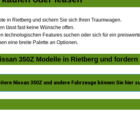
e in Rietberg und sichern Sie sich Ihren Traumwagen.
n lässt fast keine Wünsche offen.
 technologischen Features suchen oder sich für ein preiswertes
nen eine breite Palette an Optionen.
ssan 350Z Modelle in Rietberg und fordern 
itere Nissan 350Z und andere Fahrzeuge können Sie hier s