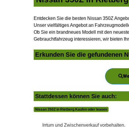
Entdecken Sie die besten Nissan 350Z Angebot
Unser vielfältiges Angebot an Fahrzeugmodelle
Ob Sie ein brandneues Modell mit den neuesten
Gebrauchtfahrzeug interessieren, wir bieten Ih
Erkunden Sie die gefundenen Ni
We
Stattdessen können Sie auch:
Nissan 350Z in Rietberg Kaufen oder leasen
Irrtum und Zwischenverkauf vorbehalten.