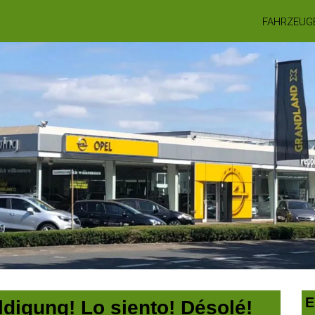
FAHRZEUG
E
digung! Lo siento! Désolé!