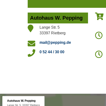
Autohaus W. Pepping
Lange Str. 5
33397 Rietberg
mail@pepping.de
0 52 44 / 30 00
Autohaus W. Pepping
Lange Str. 5, 33397 Rietberg