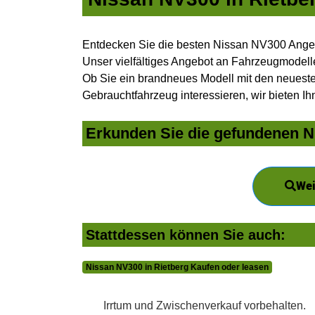
Entdecken Sie die besten Nissan NV300 Angeb
Unser vielfältiges Angebot an Fahrzeugmodelle
Ob Sie ein brandneues Modell mit den neuesten
Gebrauchtfahrzeug interessieren, wir bieten Ih
Erkunden Sie die gefundenen Ni
Wei
Stattdessen können Sie auch:
Nissan NV300 in Rietberg Kaufen oder leasen
Irrtum und Zwischenverkauf vorbehalten.