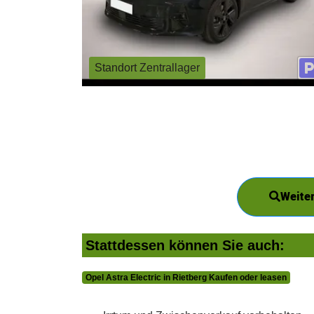
Standort Zentrallager
Weiter
Stattdessen können Sie auch:
Opel Astra Electric in Rietberg Kaufen oder leasen