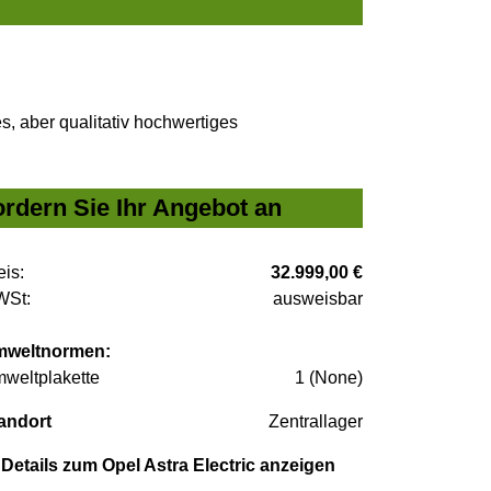
, aber qualitativ hochwertiges
ordern Sie Ihr Angebot an
eis:
32.999,00 €
St:
ausweisbar
weltnormen:
weltplakette
1 (None)
andort
Zentrallager
Details zum Opel Astra Electric anzeigen