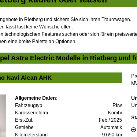
Angebote in Rietberg und sichern Sie sich Ihren Traumwagen.
n lässt fast keine Wünsche offen.
 technologischen Features suchen oder sich für ein preiswertes
nen eine breite Palette an Optionen.
el Astra Electric Modelle in Rietberg und f
Pr
no Navi Alcan AHK
MW
Allgemeine Daten:
Um
Fahrzeugtyp
Pkw
Um
Karosserieform
Kombi
St
Erst-Zul.
Feb / 2025
Getriebe
Automatik
Kilometerstand
9.650 km