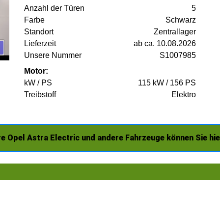
Anzahl der Türen
5
Farbe
Schwarz
Standort
Zentrallager
Lieferzeit
ab ca. 10.08.2026
Unsere Nummer
S1007985
Motor:
kW / PS
115 kW / 156 PS
Treibstoff
Elektro
e Opel Astra Electric und andere Fahrzeuge können Sie hi