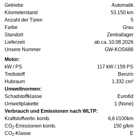
Getriebe
Automatik
Kilometerstand
53.150 km
Anzahl der Türen
5
Farbe
Grau
Standort
Zentrallager
Lieferzeit
ab ca. 10.08.2026
Unsere Nummer
GW-KOS686
Motor:
kW / PS
117 kW / 159 PS
Treibstoff
Benzin
Hubraum
1.332 cm³
Umweltnormen:
Schadstoffklasse
Euro6d
Umweltplakette
1 (None)
Verbrauch und Emissionen nach WLTP:
Kraftstoffverbr. komb.
6,6 l/100km
CO
-Emissionen komb.
150 g/km
2
CO
-Klasse
E
2