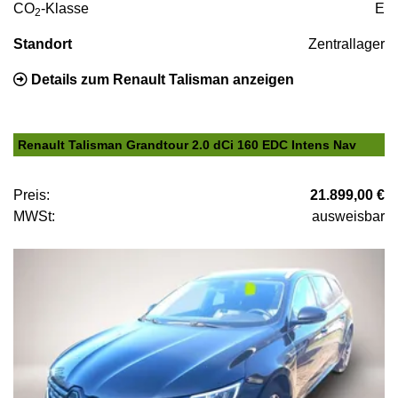
CO
-Klasse
E
2
Standort
Zentrallager
Details zum Renault Talisman anzeigen
Renault Talisman Grandtour 2.0 dCi 160 EDC Intens Nav
Preis:
21.899,00 €
MWSt:
ausweisbar