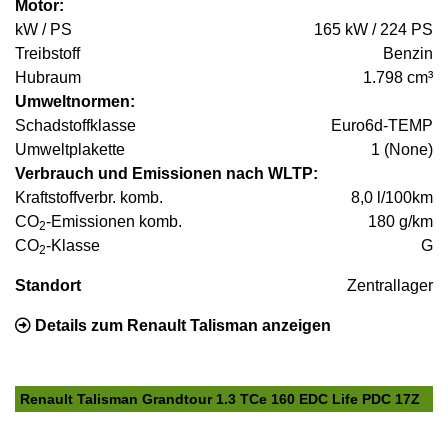
Motor:
kW / PS
165 kW / 224 PS
Treibstoff
Benzin
Hubraum
1.798 cm³
Umweltnormen:
Schadstoffklasse
Euro6d-TEMP
Umweltplakette
1 (None)
Verbrauch und Emissionen nach WLTP:
Kraftstoffverbr. komb.
8,0 l/100km
CO
-Emissionen komb.
180 g/km
2
CO
-Klasse
G
2
Standort
Zentrallager
Details zum Renault Talisman anzeigen
Renault Talisman Grandtour 1.3 TCe 160 EDC Life PDC 17Z