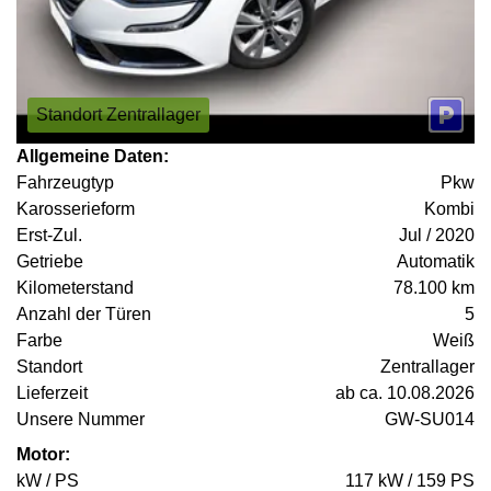
Standort Zentrallager
Allgemeine Daten:
Fahrzeugtyp
Pkw
Karosserieform
Kombi
Erst-Zul.
Jul / 2020
Getriebe
Automatik
Kilometerstand
78.100 km
Anzahl der Türen
5
Farbe
Weiß
Standort
Zentrallager
Lieferzeit
ab ca. 10.08.2026
Unsere Nummer
GW-SU014
Motor:
kW / PS
117 kW / 159 PS