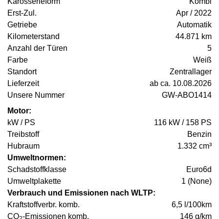
Karosserieform
Kombi
Erst-Zul.
Apr / 2022
Getriebe
Automatik
Kilometerstand
44.871 km
Anzahl der Türen
5
Farbe
Weiß
Standort
Zentrallager
Lieferzeit
ab ca. 10.08.2026
Unsere Nummer
GW-ABO1414
Motor:
kW / PS
116 kW / 158 PS
Treibstoff
Benzin
Hubraum
1.332 cm³
Umweltnormen:
Schadstoffklasse
Euro6d
Umweltplakette
1 (None)
Verbrauch und Emissionen nach WLTP:
Kraftstoffverbr. komb.
6,5 l/100km
CO
-Emissionen komb.
146 g/km
2