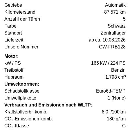
Getriebe
Automatik
Kilometerstand
87.571 km
Anzahl der Türen
5
Farbe
Schwarz
Standort
Zentrallager
Lieferzeit
ab ca. 10.08.2026
Unsere Nummer
GW-FRB128
Motor:
kW / PS
165 kW / 224 PS
Treibstoff
Benzin
Hubraum
1.798 cm³
Umweltnormen:
Schadstoffklasse
Euro6d-TEMP
Umweltplakette
1 (None)
Verbrauch und Emissionen nach WLTP:
Kraftstoffverbr. komb.
8,0 l/100km
CO
-Emissionen komb.
180 g/km
2
CO
-Klasse
G
2