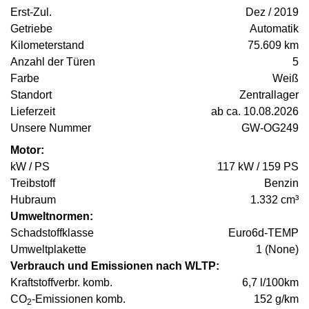
Erst-Zul.
Dez / 2019
Getriebe
Automatik
Kilometerstand
75.609 km
Anzahl der Türen
5
Farbe
Weiß
Standort
Zentrallager
Lieferzeit
ab ca. 10.08.2026
Unsere Nummer
GW-OG249
Motor:
kW / PS
117 kW / 159 PS
Treibstoff
Benzin
Hubraum
1.332 cm³
Umweltnormen:
Schadstoffklasse
Euro6d-TEMP
Umweltplakette
1 (None)
Verbrauch und Emissionen nach WLTP:
Kraftstoffverbr. komb.
6,7 l/100km
CO
-Emissionen komb.
152 g/km
2