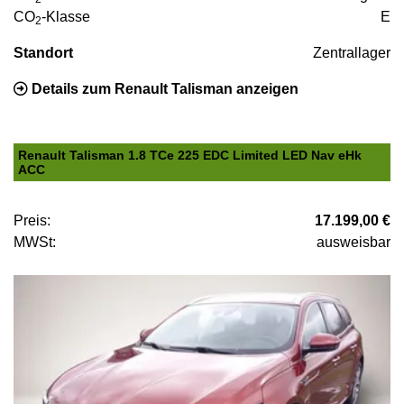
CO
-Klasse
E
2
Standort
Zentrallager
Details zum Renault Talisman anzeigen
Renault Talisman 1.8 TCe 225 EDC Limited LED Nav eHk
ACC
Preis:
17.199,00 €
MWSt:
ausweisbar