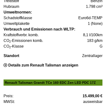
Treibstoff
Benzin
Hubraum
1.798 cm³
Umweltnormen:
Schadstoffklasse
Euro6d-TEMP
Umweltplakette
1 (None)
Verbrauch und Emissionen nach WLTP:
Kraftstoffverbr. komb.
8,1 l/100km
CO
-Emissionen komb.
183 g/km
2
CO
-Klasse
G
2
Standort
Zentrallager
Details zum Renault Talisman anzeigen
Renault Talisman Grandt TCe 160 EDC Zen LED PDC 17Z
Preis:
15.499,00 €
MWSt:
ausweisbar