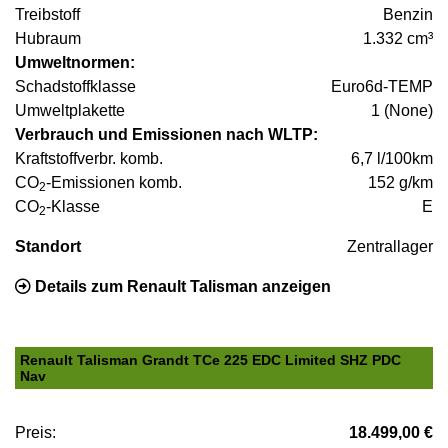
Treibstoff
Benzin
Hubraum
1.332 cm³
Umweltnormen:
Schadstoffklasse
Euro6d-TEMP
Umweltplakette
1 (None)
Verbrauch und Emissionen nach WLTP:
Kraftstoffverbr. komb.
6,7 l/100km
CO
-Emissionen komb.
152 g/km
2
CO
-Klasse
E
2
Standort
Zentrallager
Details zum Renault Talisman anzeigen
Renault Talisman Grandt TCe 225 EDC Limited SHZ PDC
Nav
Preis:
18.499,00 €