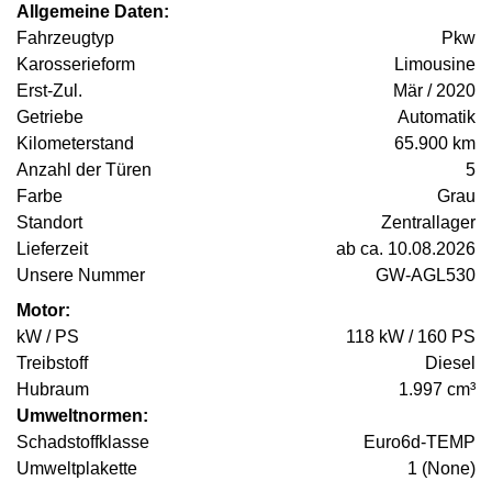
Allgemeine Daten:
Fahrzeugtyp
Pkw
Karosserieform
Limousine
Erst-Zul.
Mär / 2020
Getriebe
Automatik
Kilometerstand
65.900 km
Anzahl der Türen
5
Farbe
Grau
Standort
Zentrallager
Lieferzeit
ab ca. 10.08.2026
Unsere Nummer
GW-AGL530
Motor:
kW / PS
118 kW / 160 PS
Treibstoff
Diesel
Hubraum
1.997 cm³
Umweltnormen:
Schadstoffklasse
Euro6d-TEMP
Umweltplakette
1 (None)