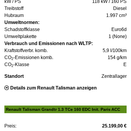
kW / PS
118 kW / 160 PS
Treibstoff
Diesel
Hubraum
1.997 cm³
Umweltnormen:
Schadstoffklasse
Euro6d
Umweltplakette
1 (None)
Verbrauch und Emissionen nach WLTP:
Kraftstoffverbr. komb.
5,9 l/100km
CO
-Emissionen komb.
154 g/km
2
CO
-Klasse
E
2
Standort
Zentrallager
Details zum Renault Talisman anzeigen
Renault Talisman Grandtr 1.3 TCe 160 EDC Init. Paris ACC
Preis:
25.199,00 €