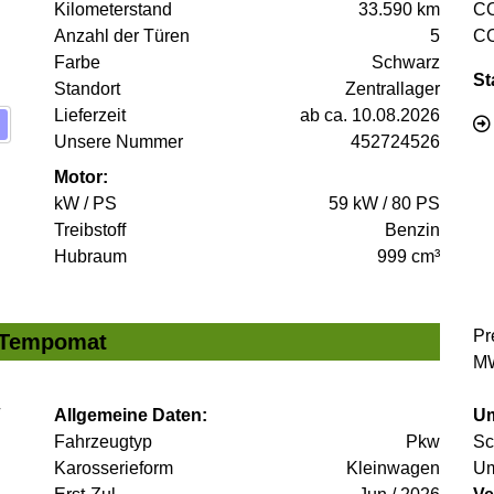
Kilometerstand
33.590 km
C
Anzahl der Türen
5
C
Farbe
Schwarz
St
Standort
Zentrallager
Lieferzeit
ab ca. 10.08.2026
Unsere Nummer
452724526
Motor:
kW / PS
59 kW / 80 PS
Treibstoff
Benzin
Hubraum
999 cm³
Pr
/ Tempomat
MW
Allgemeine Daten:
Um
Fahrzeugtyp
Pkw
Sc
Karosserieform
Kleinwagen
Um