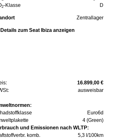
O
-Klasse
D
2
andort
Zentrallager
Details zum Seat Ibiza anzeigen
eis:
16.899,00 €
St:
ausweisbar
weltnormen:
hadstoffklasse
Euro6d
weltplakette
4 (Green)
rbrauch und Emissionen nach WLTP:
aftstoffverbr. komb.
5,3 l/100km