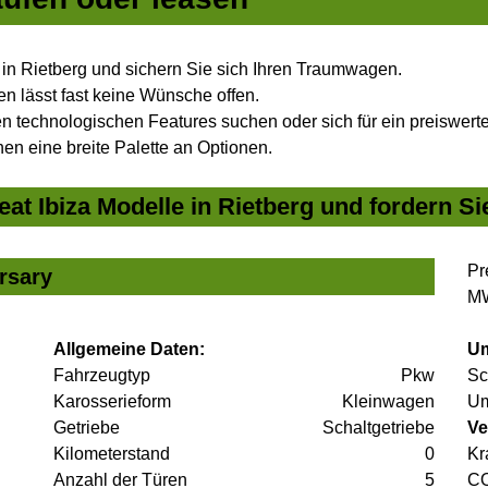
 in Rietberg und sichern Sie sich Ihren Traumwagen.
n lässt fast keine Wünsche offen.
 technologischen Features suchen oder sich für ein preiswertes
nen eine breite Palette an Optionen.
at Ibiza Modelle in Rietberg und fordern Si
Pr
rsary
MW
Allgemeine Daten:
Um
Fahrzeugtyp
Pkw
Sc
Karosserieform
Kleinwagen
Um
Getriebe
Schaltgetriebe
Ve
Kilometerstand
0
Kr
Anzahl der Türen
5
C