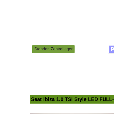
Standort Zentrallager
Seat Ibiza 1.0 TSI Style LED FUL