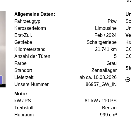
MW
Allgemeine Daten:
Um
Fahrzeugtyp
Pkw
Sc
Karosserieform
Limousine
Um
Erst-Zul.
Feb / 2024
Ve
Getriebe
Schaltgetriebe
Kr
Kilometerstand
21.741 km
C
Anzahl der Türen
5
C
Farbe
Grau
St
Standort
Zentrallager
Lieferzeit
ab ca. 10.08.2026
Unsere Nummer
86957_GW_IN
Motor:
kW / PS
81 kW / 110 PS
Treibstoff
Benzin
Hubraum
999 cm³