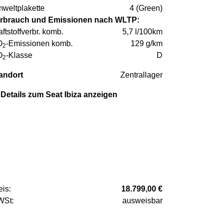
weltplakette
4 (Green)
rbrauch und Emissionen nach WLTP:
aftstoffverbr. komb.
5,7 l/100km
O
-Emissionen komb.
129 g/km
2
O
-Klasse
D
2
andort
Zentrallager
Details zum Seat Ibiza anzeigen
eis:
18.799,00 €
St:
ausweisbar