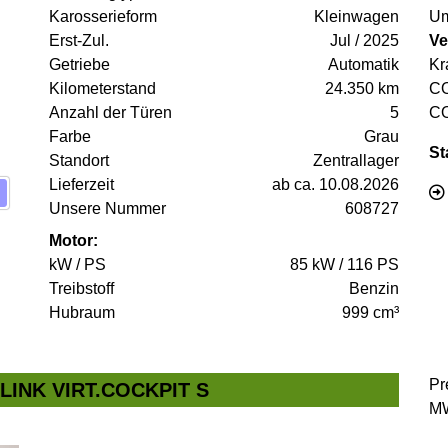
Karosserieform
Kleinwagen
Um
Erst-Zul.
Jul / 2025
Ve
Getriebe
Automatik
Kr
Kilometerstand
24.350 km
C
Anzahl der Türen
5
C
Farbe
Grau
St
Standort
Zentrallager
Lieferzeit
ab ca. 10.08.2026
Unsere Nummer
608727
Motor:
kW / PS
85 kW / 116 PS
Treibstoff
Benzin
Hubraum
999 cm³
Pr
L-LINK VIRT.COCKPIT S
MW