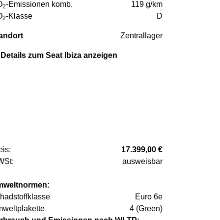
O
-Emissionen komb.
119 g/km
2
O
-Klasse
D
2
andort
Zentrallager
Details zum Seat Ibiza anzeigen
eis:
17.399,00 €
St:
ausweisbar
weltnormen:
hadstoffklasse
Euro 6e
weltplakette
4 (Green)