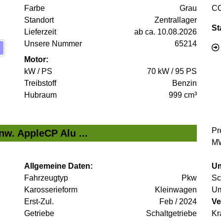
Farbe
Grau
C
Standort
Zentrallager
St
Lieferzeit
ab ca. 10.08.2026
Unsere Nummer
65214
Motor:
kW / PS
70 kW / 95 PS
Treibstoff
Benzin
Hubraum
999 cm³
Pr
nw. AppleCP Alu ...
MW
Allgemeine Daten:
Um
Fahrzeugtyp
Pkw
Sc
Karosserieform
Kleinwagen
Um
Erst-Zul.
Feb / 2024
Ve
Getriebe
Schaltgetriebe
Kr