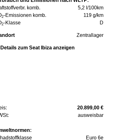
rbrauch und Emissionen nach WLTP:
aftstoffverbr. komb.
5,2 l/100km
O
-Emissionen komb.
119 g/km
2
O
-Klasse
D
2
andort
Zentrallager
Details zum Seat Ibiza anzeigen
eis:
20.899,00 €
St:
ausweisbar
weltnormen:
hadstoffklasse
Euro 6e