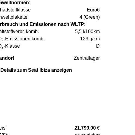
weltnormen:
hadstoffklasse
Euro6
weltplakette
4 (Green)
rbrauch und Emissionen nach WLTP:
aftstoffverbr. komb.
5,5 l/100km
O
-Emissionen komb.
123 g/km
2
O
-Klasse
D
2
andort
Zentrallager
Details zum Seat Ibiza anzeigen
eis:
21.799,00 €