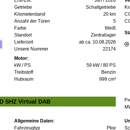
Erst-Zul.
Jun / 2026
Ve
Getriebe
Schaltgetriebe
Kr
Kilometerstand
20 km
C
Anzahl der Türen
5
C
Farbe
Weiß
St
Standort
Zentrallager
Lieferzeit
ab ca. 10.08.2026
Unsere Nummer
22174
Motor:
kW / PS
59 kW / 80 PS
Treibstoff
Benzin
Hubraum
999 cm³
Pr
ED SHZ Virtual DAB
MW
Allgemeine Daten:
Um
Fahrzeugtyp
Pkw
Sc