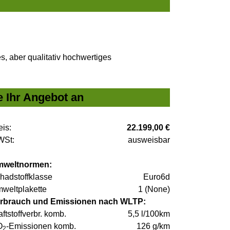
, aber qualitativ hochwertiges
e Ihr Angebot an
eis:
22.199,00 €
St:
ausweisbar
weltnormen:
hadstoffklasse
Euro6d
weltplakette
1 (None)
rbrauch und Emissionen nach WLTP:
aftstoffverbr. komb.
5,5 l/100km
O
-Emissionen komb.
126 g/km
2