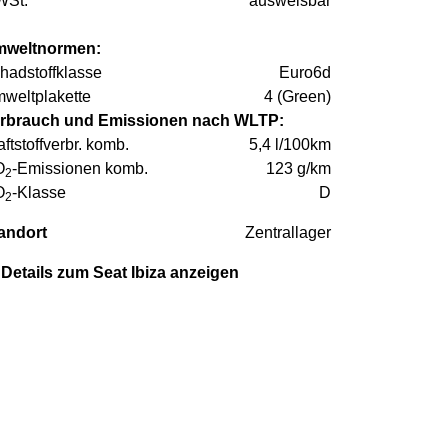
St:
ausweisbar
weltnormen:
hadstoffklasse
Euro6d
weltplakette
4 (Green)
rbrauch und Emissionen nach WLTP:
aftstoffverbr. komb.
5,4 l/100km
O
-Emissionen komb.
123 g/km
2
O
-Klasse
D
2
andort
Zentrallager
Details zum Seat Ibiza anzeigen