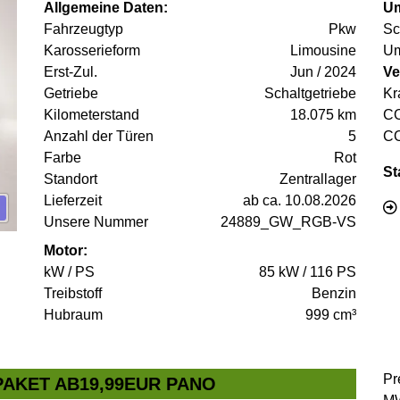
Allgemeine Daten:
Um
Fahrzeugtyp
Pkw
Sc
Karosserieform
Limousine
Um
Erst-Zul.
Jun / 2024
Ve
Getriebe
Schaltgetriebe
Kr
Kilometerstand
18.075 km
C
Anzahl der Türen
5
C
Farbe
Rot
St
Standort
Zentrallager
Lieferzeit
ab ca. 10.08.2026
Unsere Nummer
24889_GW_RGB-VS
Motor:
kW / PS
85 kW / 116 PS
Treibstoff
Benzin
Hubraum
999 cm³
Pr
SPAKET AB19,99EUR PANO