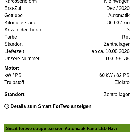
Karosserieform
Kleinwagen
Erst-Zul.
Dez / 2020
Getriebe
Automatik
Kilometerstand
36.032 km
Anzahl der Türen
3
Farbe
Rot
Standort
Zentrallager
Lieferzeit
ab ca. 10.08.2026
Unsere Nummer
103198138
Motor:
kW / PS
60 kW / 82 PS
Treibstoff
Elektro
Standort
Zentrallager
Details zum Smart ForTwo anzeigen
Smart fortwo coupe passion Automatik Pano LED Navi