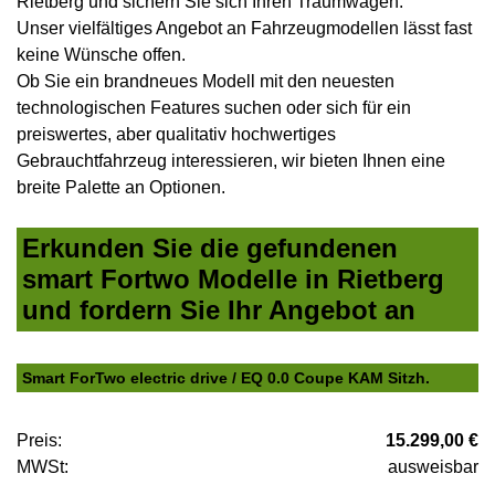
Rietberg und sichern Sie sich Ihren Traumwagen.
Unser vielfältiges Angebot an Fahrzeugmodellen lässt fast
keine Wünsche offen.
Ob Sie ein brandneues Modell mit den neuesten
technologischen Features suchen oder sich für ein
preiswertes, aber qualitativ hochwertiges
Gebrauchtfahrzeug interessieren, wir bieten Ihnen eine
breite Palette an Optionen.
Erkunden Sie die gefundenen
smart Fortwo Modelle in Rietberg
und fordern Sie Ihr Angebot an
Smart ForTwo electric drive / EQ 0.0 Coupe KAM Sitzh.
Preis:
15.299,00 €
MWSt:
ausweisbar