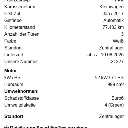
Karosserieform
Kleinwagen
Erst-Zul.
Jan / 2017
Getriebe
Automatik
Kilometerstand
77.433 km
Anzahl der Türen
3
Farbe
Weiß
Standort
Zentrallager
Lieferzeit
ab ca. 10.08.2026
Unsere Nummer
21227
Motor:
kW / PS
52 kW / 71 PS
Hubraum
999 cm³
Umweltnormen:
Schadstoffklasse
Euro6
Umweltplakette
4 (Green)
Standort
Zentrallager
Details zum Smart ForTwo anzeigen