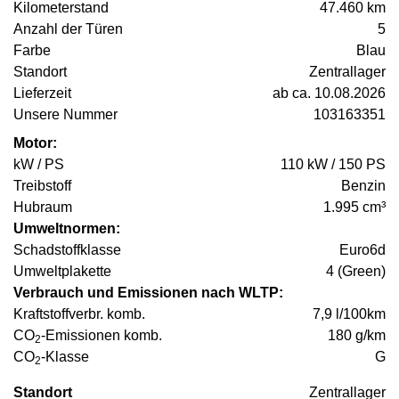
Kilometerstand
47.460 km
Anzahl der Türen
5
Farbe
Blau
Standort
Zentrallager
Lieferzeit
ab ca. 10.08.2026
Unsere Nummer
103163351
Motor:
kW / PS
110 kW / 150 PS
Treibstoff
Benzin
Hubraum
1.995 cm³
Umweltnormen:
Schadstoffklasse
Euro6d
Umweltplakette
4 (Green)
Verbrauch und Emissionen nach WLTP:
Kraftstoffverbr. komb.
7,9 l/100km
CO
-Emissionen komb.
180 g/km
2
CO
-Klasse
G
2
Standort
Zentrallager