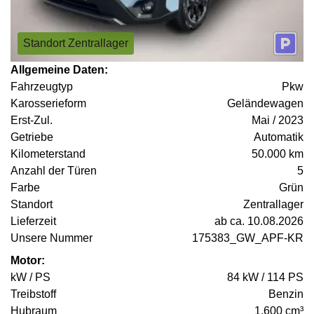
Standort Zentrallager
Allgemeine Daten:
Fahrzeugtyp
Pkw
Karosserieform
Geländewagen
Erst-Zul.
Mai / 2023
Getriebe
Automatik
Kilometerstand
50.000 km
Anzahl der Türen
5
Farbe
Grün
Standort
Zentrallager
Lieferzeit
ab ca. 10.08.2026
Unsere Nummer
175383_GW_APF-KR
Motor:
kW / PS
84 kW / 114 PS
Treibstoff
Benzin
Hubraum
1.600 cm³