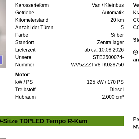
Karosserieform
Van / Kleinbus
Ve
Getriebe
Automatik
Kr
Kilometerstand
20 km
C
Anzahl der Türen
5
C
Farbe
Silber
St
Standort
Zentrallager
Lieferzeit
ab ca. 10.08.2026
Unsere
STE2500074-
an
Nummer
WV5ZZZTV8TK028750
Motor:
kW / PS
125 kW / 170 PS
Treibstoff
Diesel
Hubraum
2.000 cm³
Pr
 9-Sitze TDI*LED Tempo R-Kam
MW