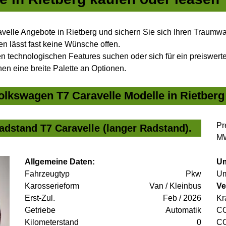
elle Angebote in Rietberg und sichern Sie sich Ihren Traumw
n lässt fast keine Wünsche offen.
 technologischen Features suchen oder sich für ein preiswertes
nen eine breite Palette an Optionen.
lkswagen T7 Caravelle Modelle in Rietberg 
Pr
adstand T7 Caravelle (langer Radstand).
MW
Allgemeine Daten:
Um
Fahrzeugtyp
Pkw
Um
Karosserieform
Van / Kleinbus
Ve
Erst-Zul.
Feb / 2026
Kr
Getriebe
Automatik
C
Kilometerstand
0
C