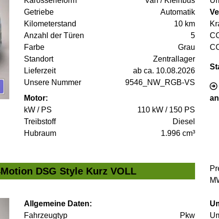
Karosserieform
Van / Kleinbus
Um
Getriebe
Automatik
Ve
Kilometerstand
10 km
Kr
Anzahl der Türen
5
C
Farbe
Grau
C
Standort
Zentrallager
St
Lieferzeit
ab ca. 10.08.2026
Unsere Nummer
9546_NW_RGB-VS
Motor:
an
kW / PS
110 kW / 150 PS
Treibstoff
Diesel
Hubraum
1.996 cm³
Pr
 4Motion DSG Style Kurz VOLL
MW
Allgemeine Daten:
Um
Fahrzeugtyp
Pkw
Um