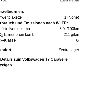
St:
ausweisbar
weltnormen:
weltplakette
1 (None)
rbrauch und Emissionen nach WLTP:
aftstoffverbr. komb.
8,0 l/100km
O
-Emissionen komb.
211 g/km
2
O
-Klasse
G
2
andort
Zentrallager
Details zum Volkswagen T7 Caravelle
zeigen