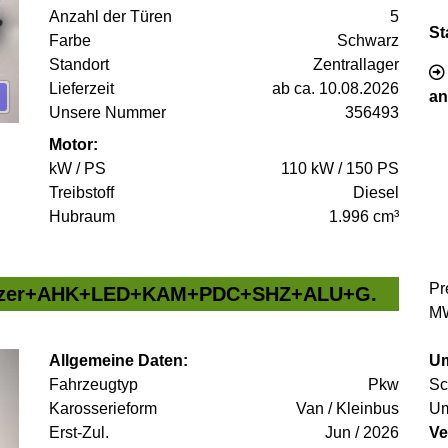
Anzahl der Türen
5
St
Farbe
Schwarz
Standort
Zentrallager
Lieferzeit
ab ca. 10.08.2026
an
Unsere Nummer
356493
Motor:
kW / PS
110 kW / 150 PS
Treibstoff
Diesel
Hubraum
1.996 cm³
Pr
-Sitzer+AHK+LED+KAM+PDC+SHZ+ALU+G.
MW
Allgemeine Daten:
Um
Fahrzeugtyp
Pkw
Sc
Karosserieform
Van / Kleinbus
Um
Erst-Zul.
Jun / 2026
Ve