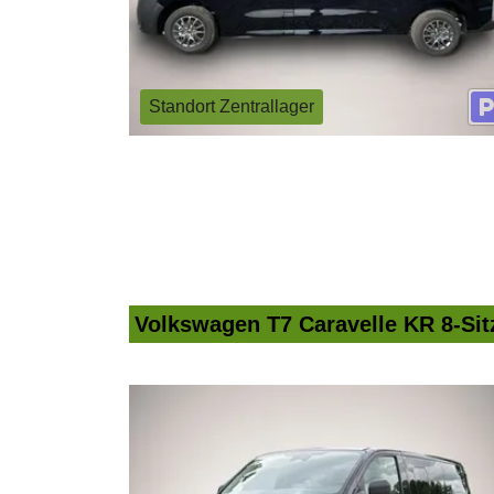
Standort Zentrallager
Volkswagen T7 Caravelle KR 8