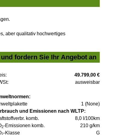
agen.
, aber qualitativ hochwertiges
und fordern Sie Ihr Angebot an
eis:
49.799,00 €
St:
ausweisbar
weltnormen:
weltplakette
1 (None)
rbrauch und Emissionen nach WLTP:
aftstoffverbr. komb.
8,0 l/100km
O
-Emissionen komb.
210 g/km
2
O
-Klasse
G
2