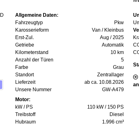
MW
Allgemeine Daten:
Um
Fahrzeugtyp
Pkw
Um
Karosserieform
Van / Kleinbus
Ve
Erst-Zul.
Aug / 2025
Kr
Getriebe
Automatik
C
Kilometerstand
10 km
C
Anzahl der Türen
5
St
Farbe
Grau
Standort
Zentrallager
Lieferzeit
ab ca. 10.08.2026
an
Unsere Nummer
GW-A479
Motor:
kW / PS
110 kW / 150 PS
Treibstoff
Diesel
Hubraum
1.996 cm³