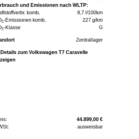
rbrauch und Emissionen nach WLTP:
aftstoffverbr. komb.
8,7 l/100km
O
-Emissionen komb.
227 g/km
2
O
-Klasse
G
2
andort
Zentrallager
Details zum Volkswagen T7 Caravelle
zeigen
eis:
44.899,00 €
St:
ausweisbar