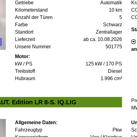
Getriebe
Automatik
Kr
Kilometerstand
10 km
C
Anzahl der Türen
5
C
Farbe
Schwarz
St
Standort
Zentrallager
Lieferzeit
ab ca. 10.08.2026
Unsere Nummer
501775
an
Motor:
kW / PS
125 kW / 170 PS
Treibstoff
Diesel
Hubraum
1.996 cm³
Pr
UT. Edition LR 8-S. IQ.LIG
MW
Allgemeine Daten:
Um
Fahrzeugtyp
Pkw
Sc