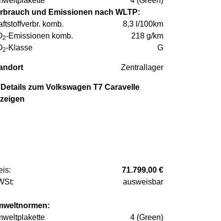
weltplakette
4 (Green)
rbrauch und Emissionen nach WLTP:
aftstoffverbr. komb.
8,3 l/100km
O
-Emissionen komb.
218 g/km
2
O
-Klasse
G
2
andort
Zentrallager
Details zum Volkswagen T7 Caravelle
zeigen
eis:
71.799,00 €
St:
ausweisbar
weltnormen:
weltplakette
4 (Green)