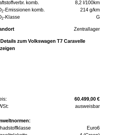
aftstoffverbr. komb.
8,2 l/100km
O
-Emissionen komb.
214 g/km
2
O
-Klasse
G
2
andort
Zentrallager
Details zum Volkswagen T7 Caravelle
zeigen
eis:
60.499,00 €
St:
ausweisbar
weltnormen:
hadstoffklasse
Euro6