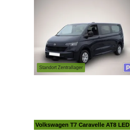
Standort Zentrallager
Volkswagen T7 Caravelle AT8 LE