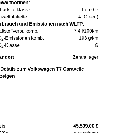
weltnormen:
hadstoffklasse
Euro 6e
weltplakette
4 (Green)
rbrauch und Emissionen nach WLTP:
aftstoffverbr. komb.
7,4 l/100km
O
-Emissionen komb.
193 g/km
2
O
-Klasse
G
2
andort
Zentrallager
Details zum Volkswagen T7 Caravelle
zeigen
eis:
45.599,00 €