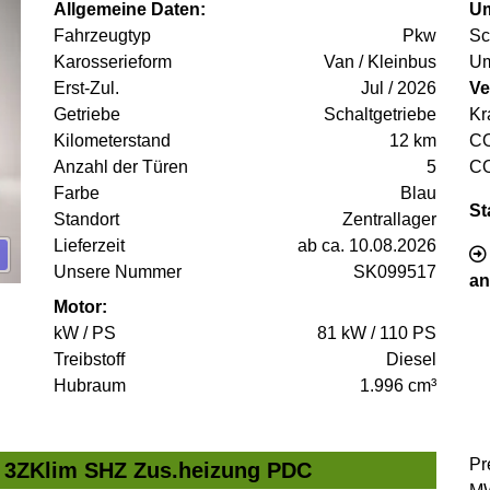
Allgemeine Daten:
Um
Fahrzeugtyp
Pkw
Sc
Karosserieform
Van / Kleinbus
Um
Erst-Zul.
Jul / 2026
Ve
Getriebe
Schaltgetriebe
Kr
Kilometerstand
12 km
C
Anzahl der Türen
5
C
Farbe
Blau
St
Standort
Zentrallager
Lieferzeit
ab ca. 10.08.2026
Unsere Nummer
SK099517
an
Motor:
kW / PS
81 kW / 110 PS
Treibstoff
Diesel
Hubraum
1.996 cm³
Pr
D 3ZKlim SHZ Zus.heizung PDC