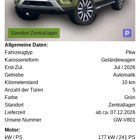
Standort Zentrallager
Allgemeine Daten:
Fahrzeugtyp
Pkw
Karosserieform
Geländewagen
Erst-Zul.
Jul / 2026
Getriebe
Automatik
Kilometerstand
10 km
Anzahl der Türen
5
Farbe
Grün
Standort
Zentrallager
Lieferzeit
ab ca. 07.12.2026
Unsere Nummer
GW-V801
Motor:
kW / PS
177 kW / 241 PS