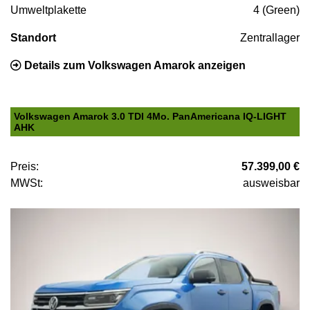
Umweltplakette
4 (Green)
Standort
Zentrallager
Details zum Volkswagen Amarok anzeigen
Volkswagen Amarok 3.0 TDI 4Mo. PanAmericana IQ-LIGHT
AHK
Preis:
57.399,00 €
MWSt:
ausweisbar