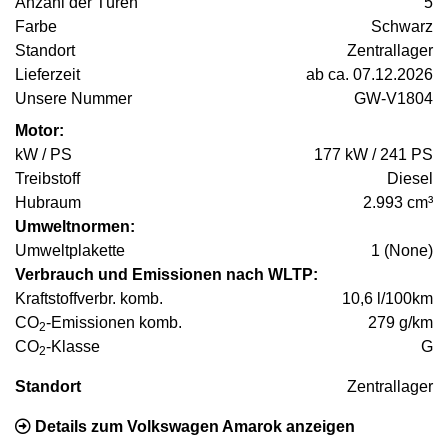
Anzahl der Türen
5
Farbe
Schwarz
Standort
Zentrallager
Lieferzeit
ab ca. 07.12.2026
Unsere Nummer
GW-V1804
Motor:
kW / PS
177 kW / 241 PS
Treibstoff
Diesel
Hubraum
2.993 cm³
Umweltnormen:
Umweltplakette
1 (None)
Verbrauch und Emissionen nach WLTP:
Kraftstoffverbr. komb.
10,6 l/100km
CO
-Emissionen komb.
279 g/km
2
CO
-Klasse
G
2
Standort
Zentrallager
Details zum Volkswagen Amarok anzeigen