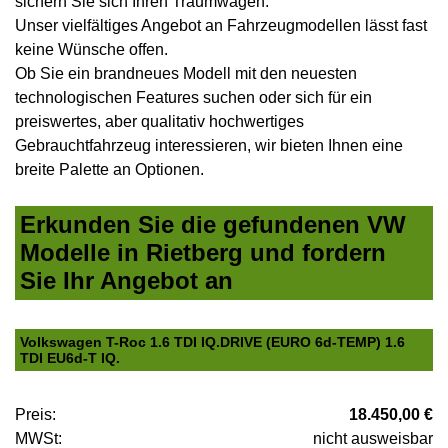
sichern Sie sich Ihren Traumwagen.
Unser vielfältiges Angebot an Fahrzeugmodellen lässt fast
keine Wünsche offen.
Ob Sie ein brandneues Modell mit den neuesten
technologischen Features suchen oder sich für ein
preiswertes, aber qualitativ hochwertiges
Gebrauchtfahrzeug interessieren, wir bieten Ihnen eine
breite Palette an Optionen.
Erkunden Sie die gefundenen VW
Modelle in Rietberg und fordern
Sie Ihr Angebot an
Volkswagen T-Roc 1.6 TDI IQ.DRIVE (EURO 6d-TEMP) 1.6
TDI EU6d-T IQ.
Preis:
18.450,00 €
MWSt:
nicht ausweisbar