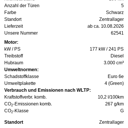
Anzahl der Türen
5
Farbe
Schwarz
Standort
Zentrallager
Lieferzeit
ab ca. 10.08.2026
Unsere Nummer
62541
Motor:
kW / PS
177 kW / 241 PS
Treibstoff
Diesel
Hubraum
3.000 cm³
Umweltnormen:
Schadstoffklasse
Euro 6e
Umweltplakette
4 (Green)
Verbrauch und Emissionen nach WLTP:
Kraftstoffverbr. komb.
10,2 l/100km
CO
-Emissionen komb.
267 g/km
2
CO
-Klasse
G
2
Standort
Zentrallager