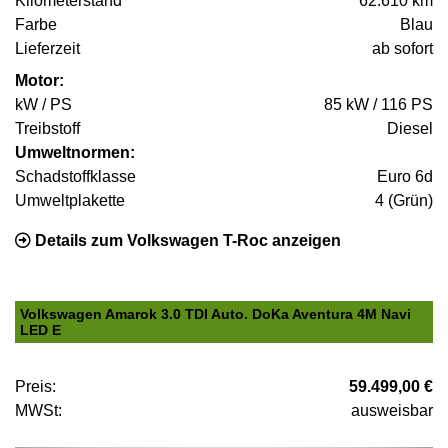
Kilometerstand
62.610 km
Farbe
Blau
Lieferzeit
ab sofort
Motor:
kW / PS
85 kW / 116 PS
Treibstoff
Diesel
Umweltnormen:
Schadstoffklasse
Euro 6d
Umweltplakette
4 (Grün)
Details zum Volkswagen T-Roc anzeigen
Volkswagen Amarok 3.0 TDI Auto. DoKa Aventura 4M Navi
LED E
Preis:
59.499,00 €
MWSt:
ausweisbar