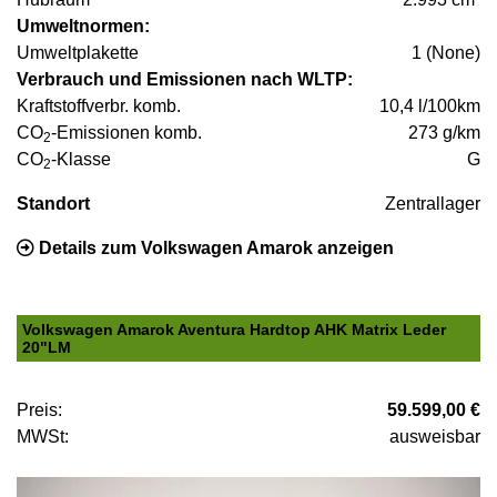
Umweltnormen:
Umweltplakette
1 (None)
Verbrauch und Emissionen nach WLTP:
Kraftstoffverbr. komb.
10,4 l/100km
CO
-Emissionen komb.
273 g/km
2
CO
-Klasse
G
2
Standort
Zentrallager
Details zum Volkswagen Amarok anzeigen
Volkswagen Amarok Aventura Hardtop AHK Matrix Leder
20"LM
Preis:
59.599,00 €
MWSt:
ausweisbar