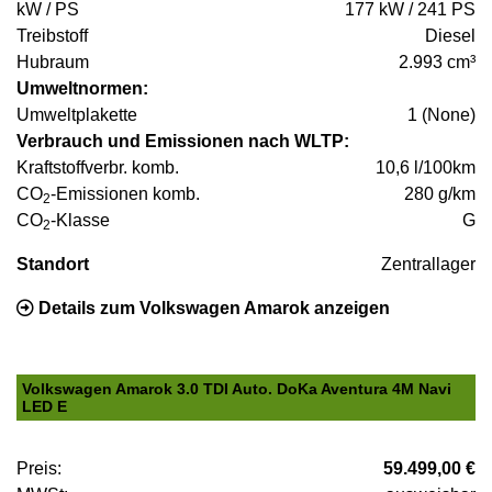
kW / PS
177 kW / 241 PS
Treibstoff
Diesel
Hubraum
2.993 cm³
Umweltnormen:
Umweltplakette
1 (None)
Verbrauch und Emissionen nach WLTP:
Kraftstoffverbr. komb.
10,6 l/100km
CO
-Emissionen komb.
280 g/km
2
CO
-Klasse
G
2
Standort
Zentrallager
Details zum Volkswagen Amarok anzeigen
Volkswagen Amarok 3.0 TDI Auto. DoKa Aventura 4M Navi
LED E
Preis:
59.499,00 €