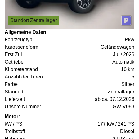
Standort Zentrallager
Allgemeine Daten:
Fahrzeugtyp
Pkw
Karosserieform
Geländewagen
Erst-Zul.
Jul / 2026
Getriebe
Automatik
Kilometerstand
10 km
Anzahl der Türen
5
Farbe
Silber
Standort
Zentrallager
Lieferzeit
ab ca. 07.12.2026
Unsere Nummer
GW-V083
Motor:
kW / PS
177 kW / 241 PS
Treibstoff
Diesel
Hubraum
2.993 cm³