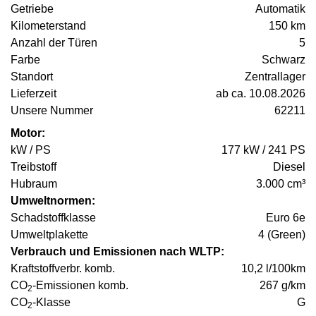
Getriebe
Automatik
Kilometerstand
150 km
Anzahl der Türen
5
Farbe
Schwarz
Standort
Zentrallager
Lieferzeit
ab ca. 10.08.2026
Unsere Nummer
62211
Motor:
kW / PS
177 kW / 241 PS
Treibstoff
Diesel
Hubraum
3.000 cm³
Umweltnormen:
Schadstoffklasse
Euro 6e
Umweltplakette
4 (Green)
Verbrauch und Emissionen nach WLTP:
Kraftstoffverbr. komb.
10,2 l/100km
CO
-Emissionen komb.
267 g/km
2
CO
-Klasse
G
2