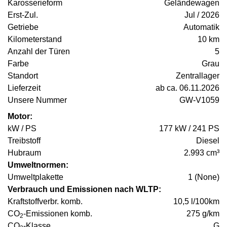
Karosserieform
Geländewagen
Erst-Zul.
Jul / 2026
Getriebe
Automatik
Kilometerstand
10 km
Anzahl der Türen
5
Farbe
Grau
Standort
Zentrallager
Lieferzeit
ab ca. 06.11.2026
Unsere Nummer
GW-V1059
Motor:
kW / PS
177 kW / 241 PS
Treibstoff
Diesel
Hubraum
2.993 cm³
Umweltnormen:
Umweltplakette
1 (None)
Verbrauch und Emissionen nach WLTP:
Kraftstoffverbr. komb.
10,5 l/100km
CO
-Emissionen komb.
275 g/km
2
CO
-Klasse
G