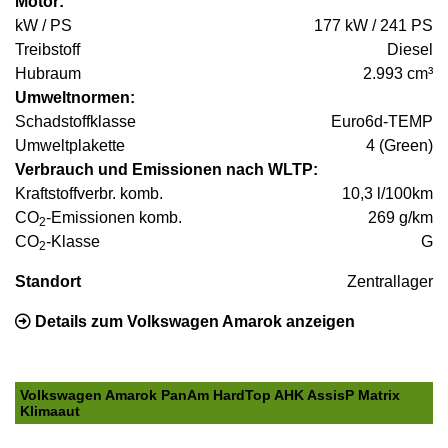
Motor:
kW / PS
177 kW / 241 PS
Treibstoff
Diesel
Hubraum
2.993 cm³
Umweltnormen:
Schadstoffklasse
Euro6d-TEMP
Umweltplakette
4 (Green)
Verbrauch und Emissionen nach WLTP:
Kraftstoffverbr. komb.
10,3 l/100km
CO
-Emissionen komb.
269 g/km
2
CO
-Klasse
G
2
Standort
Zentrallager
Details zum Volkswagen Amarok anzeigen
Volkswagen Amarok PanAm HardTop AHK AssisP Matrix
Klimaaut