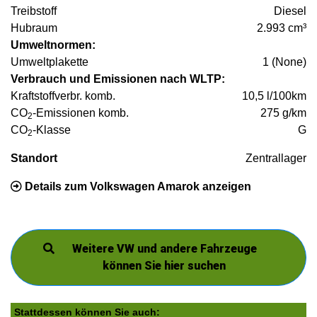
Treibstoff
Diesel
Hubraum
2.993 cm³
Umweltnormen:
Umweltplakette
1 (None)
Verbrauch und Emissionen nach WLTP:
Kraftstoffverbr. komb.
10,5 l/100km
CO
-Emissionen komb.
275 g/km
2
CO
-Klasse
G
2
Standort
Zentrallager
Details zum Volkswagen Amarok anzeigen
Weitere VW und andere Fahrzeuge
können Sie hier suchen
Stattdessen können Sie auch: