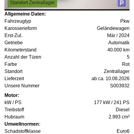
Standort Zentrallager
Allgemeine Daten:
Fahrzeugtyp
Pkw
Karosserieform
Geländewagen
Erst-Zul.
Mär / 2024
Getriebe
Automatik
Kilometerstand
40.000 km
Anzahl der Türen
5
Farbe
Rot
Standort
Zentrallager
Lieferzeit
ab ca. 10.08.2026
Unsere Nummer
S003932
Motor:
kW / PS
177 kW / 241 PS
Treibstoff
Diesel
Hubraum
2.993 cm³
Umweltnormen:
Schadstoffklasse
Euro6