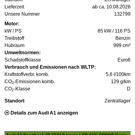
Lieferzeit
ab ca. 10.08.2026
Unsere Nummer
132799
Motor:
kW / PS
85 kW / 116 PS
Treibstoff
Benzin
Hubraum
999 cm³
Umweltnormen:
Schadstoffklasse
Euro6
Verbrauch und Emissionen nach WLTP:
Kraftstoffverbr. komb.
5,6 l/100km
CO
-Emissionen komb.
129 g/km
2
CO
-Klasse
D
2
Standort
Zentrallager
Details zum Audi A1 anzeigen
Audi A1 Sportback 25 TFSI S tronic LED ACC SONOS Kame