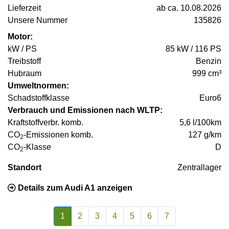
Lieferzeit
ab ca. 10.08.2026
Unsere Nummer
135826
Motor:
kW / PS
85 kW / 116 PS
Treibstoff
Benzin
Hubraum
999 cm³
Umweltnormen:
Schadstoffklasse
Euro6
Verbrauch und Emissionen nach WLTP:
Kraftstoffverbr. komb.
5,6 l/100km
CO
-Emissionen komb.
127 g/km
2
CO
-Klasse
D
2
Standort
Zentrallager
Details zum Audi A1 anzeigen
1
2
3
4
5
6
7