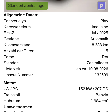
Standort Zentrallager
Allgemeine Daten:
Fahrzeugtyp
Pkw
Karosserieform
Limousine
Erst-Zul.
Jul / 2025
Getriebe
Automatik
Kilometerstand
8.383 km
Anzahl der Türen
5
Farbe
Rot
Standort
Zentrallager
Lieferzeit
ab ca. 10.08.2026
Unsere Nummer
132599
Motor:
kW / PS
152 kW / 207 PS
Treibstoff
Benzin
Hubraum
1.984 cm³
Umweltnormen: