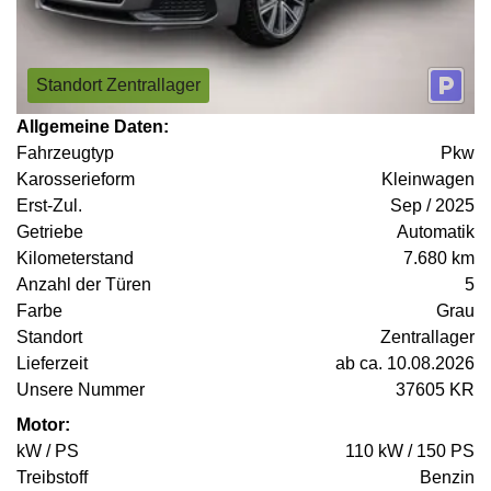
Standort Zentrallager
Allgemeine Daten:
Fahrzeugtyp
Pkw
Karosserieform
Kleinwagen
Erst-Zul.
Sep / 2025
Getriebe
Automatik
Kilometerstand
7.680 km
Anzahl der Türen
5
Farbe
Grau
Standort
Zentrallager
Lieferzeit
ab ca. 10.08.2026
Unsere Nummer
37605 KR
Motor:
kW / PS
110 kW / 150 PS
Treibstoff
Benzin