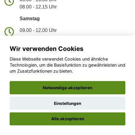
08.00 - 12.15 Uhr
Samstag
09.00 - 12.00 Uhr
Wir verwenden Cookies
Autohaus W. Pepping
Lange Str. 5, 33397 Rietberg
Diese Webseite verwendet Cookies und ähnliche
Technologien, um die Basisfunktion zu gewährleisten und
Zustimmung erforderlich
um Zusatzfunktionen zu bieten.
Für die Aktivierung der Karten- und
Navigationsdienste ist Ihre Zustimmung
Notwendige akzeptieren
zu den
Datenschutzrichtlinien vom
Drittanbieter Google LLC
erforderlich.
Einstellungen
Zustimmen
und aktivieren
Alle akzeptieren