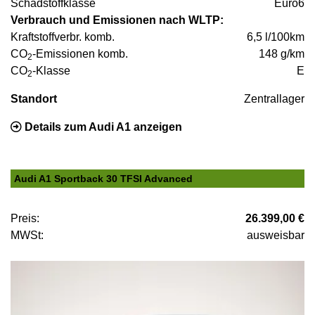
Schadstoffklasse
Euro6
Verbrauch und Emissionen nach WLTP:
Kraftstoffverbr. komb.
6,5 l/100km
CO
-Emissionen komb.
148 g/km
2
CO
-Klasse
E
2
Standort
Zentrallager
Details zum Audi A1 anzeigen
Audi A1 Sportback 30 TFSI Advanced
Preis:
26.399,00 €
MWSt:
ausweisbar