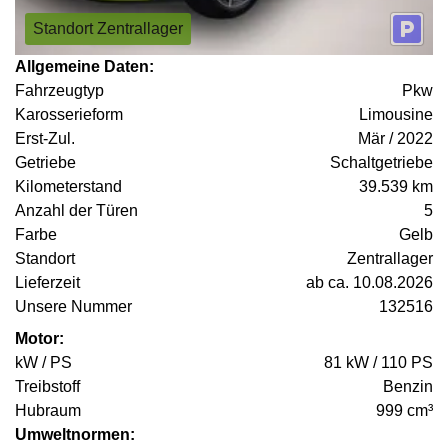
Standort Zentrallager
Allgemeine Daten:
Fahrzeugtyp
Pkw
Karosserieform
Limousine
Erst-Zul.
Mär / 2022
Getriebe
Schaltgetriebe
Kilometerstand
39.539 km
Anzahl der Türen
5
Farbe
Gelb
Standort
Zentrallager
Lieferzeit
ab ca. 10.08.2026
Unsere Nummer
132516
Motor:
kW / PS
81 kW / 110 PS
Treibstoff
Benzin
Hubraum
999 cm³
Umweltnormen: