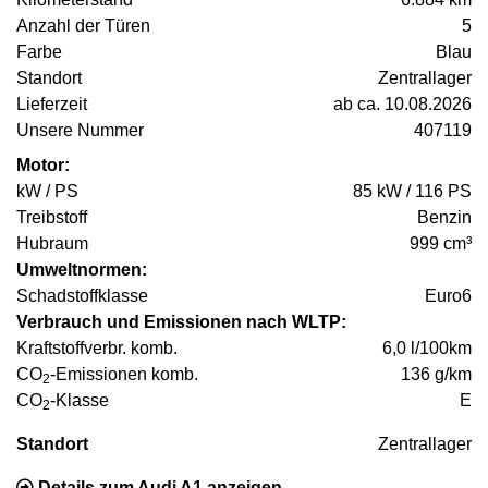
Anzahl der Türen
5
Farbe
Blau
Standort
Zentrallager
Lieferzeit
ab ca. 10.08.2026
Unsere Nummer
407119
Motor:
kW / PS
85 kW / 116 PS
Treibstoff
Benzin
Hubraum
999 cm³
Umweltnormen:
Schadstoffklasse
Euro6
Verbrauch und Emissionen nach WLTP:
Kraftstoffverbr. komb.
6,0 l/100km
CO
-Emissionen komb.
136 g/km
2
CO
-Klasse
E
2
Standort
Zentrallager
Details zum Audi A1 anzeigen