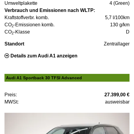
Umweltplakette
4 (Green)
Verbrauch und Emissionen nach WLTP:
Kraftstoffverbr. komb.
5,7 l/100km
CO
-Emissionen komb.
130 g/km
2
CO
-Klasse
D
2
Standort
Zentrallager
Details zum Audi A1 anzeigen
Audi A1 Sportback 30 TFSI Advanced
Preis:
27.399,00 €
MWSt:
ausweisbar