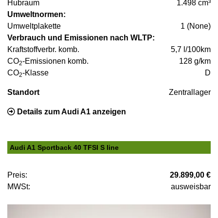
Hubraum
1.498 cm³
Umweltnormen:
Umweltplakette
1 (None)
Verbrauch und Emissionen nach WLTP:
Kraftstoffverbr. komb.
5,7 l/100km
CO
-Emissionen komb.
128 g/km
2
CO
-Klasse
D
2
Standort
Zentrallager
Details zum Audi A1 anzeigen
Audi A1 Sportback 40 TFSI S line
Preis:
29.899,00 €
MWSt:
ausweisbar