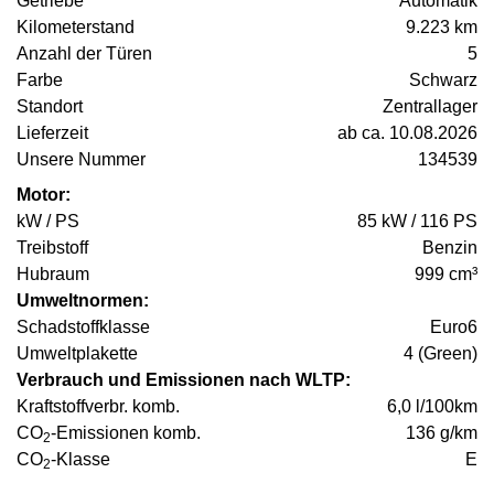
Getriebe
Automatik
Kilometerstand
9.223 km
Anzahl der Türen
5
Farbe
Schwarz
Standort
Zentrallager
Lieferzeit
ab ca. 10.08.2026
Unsere Nummer
134539
Motor:
kW / PS
85 kW / 116 PS
Treibstoff
Benzin
Hubraum
999 cm³
Umweltnormen:
Schadstoffklasse
Euro6
Umweltplakette
4 (Green)
Verbrauch und Emissionen nach WLTP:
Kraftstoffverbr. komb.
6,0 l/100km
CO
-Emissionen komb.
136 g/km
2
CO
-Klasse
E
2