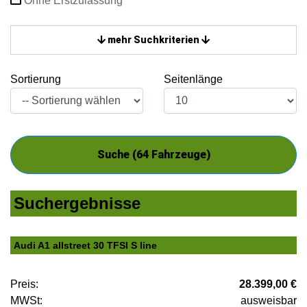
Ohne Erstzulassung
mehr Suchkriterien
Sortierung
Seitenlänge
Suche (
64
Fahrzeuge)
Suchergebnisse
Audi A1 allstreet 30 TFSI S line
Preis:
28.399,00 €
MWSt:
ausweisbar