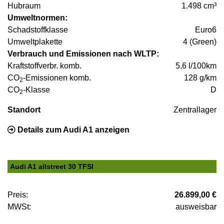
Hubraum
1.498 cm³
Umweltnormen:
Schadstoffklasse
Euro6
Umweltplakette
4 (Green)
Verbrauch und Emissionen nach WLTP:
Kraftstoffverbr. komb.
5,6 l/100km
CO
-Emissionen komb.
128 g/km
2
CO
-Klasse
D
2
Standort
Zentrallager
Details zum Audi A1 anzeigen
Audi A1 allstreet 30 TFSI
Preis:
26.899,00 €
MWSt:
ausweisbar