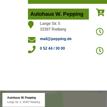
Autohaus W. Pepping
Lange Str. 5
33397 Rietberg
mail@pepping.de
0 52 44 / 30 00
Autohaus W. Pepping
Lange Str. 5, 33397 Rietberg