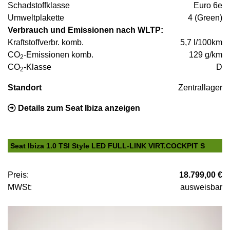
Schadstoffklasse
Euro 6e
Umweltplakette
4 (Green)
Verbrauch und Emissionen nach WLTP:
Kraftstoffverbr. komb.
5,7 l/100km
CO
-Emissionen komb.
129 g/km
2
CO
-Klasse
D
2
Standort
Zentrallager
Details zum Seat Ibiza anzeigen
Seat Ibiza 1.0 TSI Style LED FULL-LINK VIRT.COCKPIT S
Preis:
18.799,00 €
MWSt:
ausweisbar