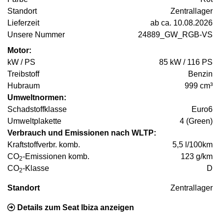
Standort
Zentrallager
Lieferzeit
ab ca. 10.08.2026
Unsere Nummer
24889_GW_RGB-VS
Motor:
kW / PS
85 kW / 116 PS
Treibstoff
Benzin
Hubraum
999 cm³
Umweltnormen:
Schadstoffklasse
Euro6
Umweltplakette
4 (Green)
Verbrauch und Emissionen nach WLTP:
Kraftstoffverbr. komb.
5,5 l/100km
CO
-Emissionen komb.
123 g/km
2
CO
-Klasse
D
2
Standort
Zentrallager
Details zum Seat Ibiza anzeigen