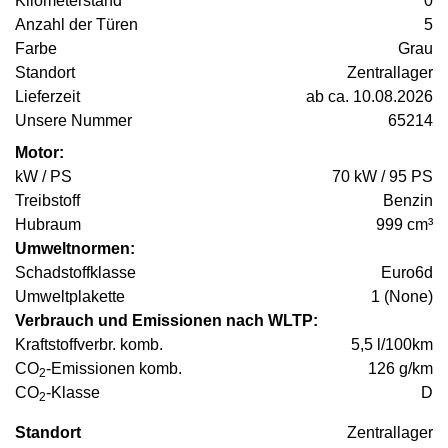
Kilometerstand
0
Anzahl der Türen
5
Farbe
Grau
Standort
Zentrallager
Lieferzeit
ab ca. 10.08.2026
Unsere Nummer
65214
Motor:
kW / PS
70 kW / 95 PS
Treibstoff
Benzin
Hubraum
999 cm³
Umweltnormen:
Schadstoffklasse
Euro6d
Umweltplakette
1 (None)
Verbrauch und Emissionen nach WLTP:
Kraftstoffverbr. komb.
5,5 l/100km
CO
-Emissionen komb.
126 g/km
2
CO
-Klasse
D
2
Standort
Zentrallager