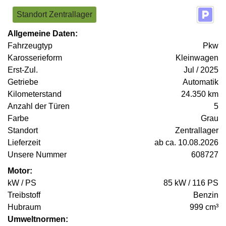
Standort Zentrallager
Allgemeine Daten:
Fahrzeugtyp
Pkw
Karosserieform
Kleinwagen
Erst-Zul.
Jul / 2025
Getriebe
Automatik
Kilometerstand
24.350 km
Anzahl der Türen
5
Farbe
Grau
Standort
Zentrallager
Lieferzeit
ab ca. 10.08.2026
Unsere Nummer
608727
Motor:
kW / PS
85 kW / 116 PS
Treibstoff
Benzin
Hubraum
999 cm³
Umweltnormen: