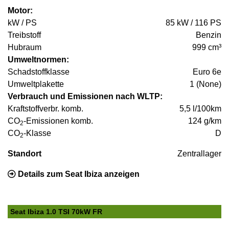
Motor:
kW / PS
85 kW / 116 PS
Treibstoff
Benzin
Hubraum
999 cm³
Umweltnormen:
Schadstoffklasse
Euro 6e
Umweltplakette
1 (None)
Verbrauch und Emissionen nach WLTP:
Kraftstoffverbr. komb.
5,5 l/100km
CO
-Emissionen komb.
124 g/km
2
CO
-Klasse
D
2
Standort
Zentrallager
Details zum Seat Ibiza anzeigen
Seat Ibiza 1.0 TSI 70kW FR