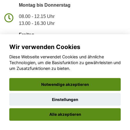
Montag bis Donnerstag
08.00 - 12.15 Uhr
13.00 - 16.30 Uhr
Freitag
Wir verwenden Cookies
08.00 - 16.00 Uhr
08.00 - 12.15 Uhr
Diese Webseite verwendet Cookies und ähnliche
Technologien, um die Basisfunktion zu gewährleisten und
Samstag
um Zusatzfunktionen zu bieten.
09.00 - 12.00 Uhr
Notwendige akzeptieren
Autohaus W. Pepping
Einstellungen
Lange Str. 5, 33397 Rietberg
Zustimmung erforderlich
Alle akzeptieren
Für die Aktivierung der Karten- und
Navigationsdienste ist Ihre Zustimmung