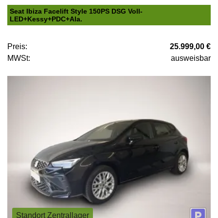
Seat Ibiza Facelift Style 150PS DSG Voll-
LED+Kessy+PDC+Ala.
Preis:
25.999,00 €
MWSt:
ausweisbar
Standort Zentrallager