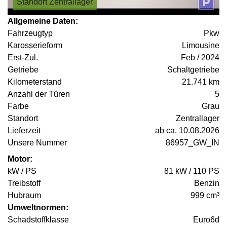
Standort Zentrallager
Allgemeine Daten:
Fahrzeugtyp
Pkw
Karosserieform
Limousine
Erst-Zul.
Feb / 2024
Getriebe
Schaltgetriebe
Kilometerstand
21.741 km
Anzahl der Türen
5
Farbe
Grau
Standort
Zentrallager
Lieferzeit
ab ca. 10.08.2026
Unsere Nummer
86957_GW_IN
Motor:
kW / PS
81 kW / 110 PS
Treibstoff
Benzin
Hubraum
999 cm³
Umweltnormen:
Schadstoffklasse
Euro6d