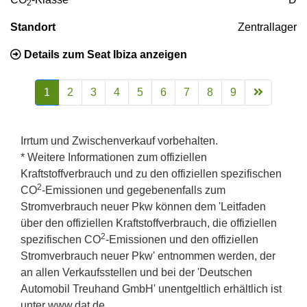
2
Standort
Zentrallager
Details zum Seat Ibiza anzeigen
1
2
3
4
5
6
7
8
9
Irrtum und Zwischenverkauf vorbehalten.
* Weitere Informationen zum offiziellen
Kraftstoffverbrauch und zu den offiziellen spezifischen
2
CO
-Emissionen und gegebenenfalls zum
Stromverbrauch neuer Pkw können dem 'Leitfaden
über den offiziellen Kraftstoffverbrauch, die offiziellen
2
spezifischen CO
-Emissionen und den offiziellen
Stromverbrauch neuer Pkw' entnommen werden, der
an allen Verkaufsstellen und bei der 'Deutschen
Automobil Treuhand GmbH' unentgeltlich erhältlich ist
unter www.dat.de.