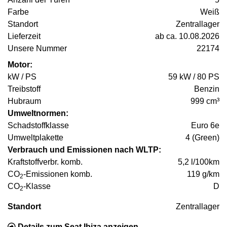
Farbe
Weiß
Standort
Zentrallager
Lieferzeit
ab ca. 10.08.2026
Unsere Nummer
22174
Motor:
kW / PS
59 kW / 80 PS
Treibstoff
Benzin
Hubraum
999 cm³
Umweltnormen:
Schadstoffklasse
Euro 6e
Umweltplakette
4 (Green)
Verbrauch und Emissionen nach WLTP:
Kraftstoffverbr. komb.
5,2 l/100km
CO
-Emissionen komb.
119 g/km
2
CO
-Klasse
D
2
Standort
Zentrallager
Details zum Seat Ibiza anzeigen