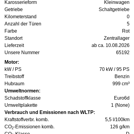
Karosserieform
Kleinwagen
Getriebe
Schaltgetriebe
Kilometerstand
0
Anzahl der Türen
5
Farbe
Rot
Standort
Zentrallager
Lieferzeit
ab ca. 10.08.2026
Unsere Nummer
65192
Motor:
kW / PS
70 kW / 95 PS
Treibstoff
Benzin
Hubraum
999 cm³
Umweltnormen:
Schadstoffklasse
Euro6d
Umweltplakette
1 (None)
Verbrauch und Emissionen nach WLTP:
Kraftstoffverbr. komb.
5,5 l/100km
CO
-Emissionen komb.
126 g/km
2
CO
-Klasse
D