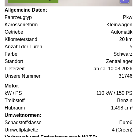
Allgemeine Daten:
Fahrzeugtyp
Pkw
Karosserieform
Kleinwagen
Getriebe
Automatik
Kilometerstand
20 km
Anzahl der Türen
5
Farbe
Schwarz
Standort
Zentrallager
Lieferzeit
ab ca. 10.08.2026
Unsere Nummer
31746
Motor:
kW / PS
110 kW / 150 PS
Treibstoff
Benzin
Hubraum
1.498 cm³
Umweltnormen:
Schadstoffklasse
Euro6
Umweltplakette
4 (Green)