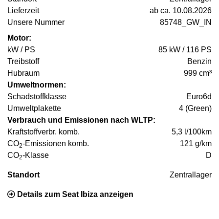
Lieferzeit
ab ca. 10.08.2026
Unsere Nummer
85748_GW_IN
Motor:
kW / PS
85 kW / 116 PS
Treibstoff
Benzin
Hubraum
999 cm³
Umweltnormen:
Schadstoffklasse
Euro6d
Umweltplakette
4 (Green)
Verbrauch und Emissionen nach WLTP:
Kraftstoffverbr. komb.
5,3 l/100km
CO
-Emissionen komb.
121 g/km
2
CO
-Klasse
D
2
Standort
Zentrallager
Details zum Seat Ibiza anzeigen