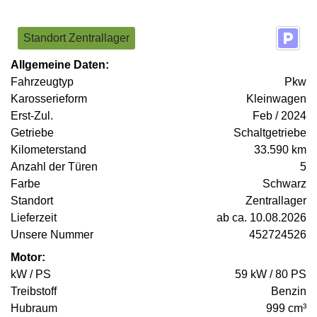
Standort Zentrallager
Allgemeine Daten:
Fahrzeugtyp
Pkw
Karosserieform
Kleinwagen
Erst-Zul.
Feb / 2024
Getriebe
Schaltgetriebe
Kilometerstand
33.590 km
Anzahl der Türen
5
Farbe
Schwarz
Standort
Zentrallager
Lieferzeit
ab ca. 10.08.2026
Unsere Nummer
452724526
Motor:
kW / PS
59 kW / 80 PS
Treibstoff
Benzin
Hubraum
999 cm³