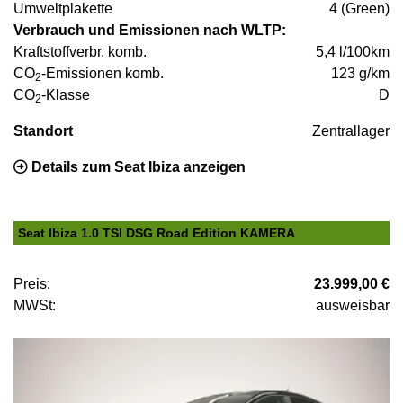
Umweltplakette
4 (Green)
Verbrauch und Emissionen nach WLTP:
Kraftstoffverbr. komb.
5,4 l/100km
CO
-Emissionen komb.
123 g/km
2
CO
-Klasse
D
2
Standort
Zentrallager
Details zum Seat Ibiza anzeigen
Seat Ibiza 1.0 TSI DSG Road Edition KAMERA
Preis:
23.999,00 €
MWSt:
ausweisbar