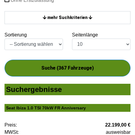
Ohne Erstzulassung
mehr Suchkriterien
Sortierung
Seitenlänge
Suche (
367
Fahrzeuge)
Suchergebnisse
Seat Ibiza 1.0 TSI 70kW FR Anniversary
Preis:
22.199,00 €
MWSt:
ausweisbar