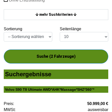
Ohne Erstzulassung
mehr Suchkriterien
Sortierung
Seitenlänge
Suche (
2
Fahrzeuge)
Suchergebnisse
Volvo S90 T8 Ultimate AWD*AHK*Massage*SHZ*360°*
Preis:
50.999,00 €
MWSt:
ausweisbar