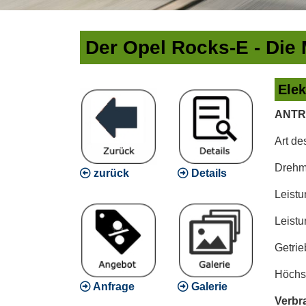
Der Opel Rocks-E - Die 
Ele
ANTR
Art de
Drehm
zurück
Details
Leistu
Leistu
Getrie
Höchst
Anfrage
Galerie
Verbr