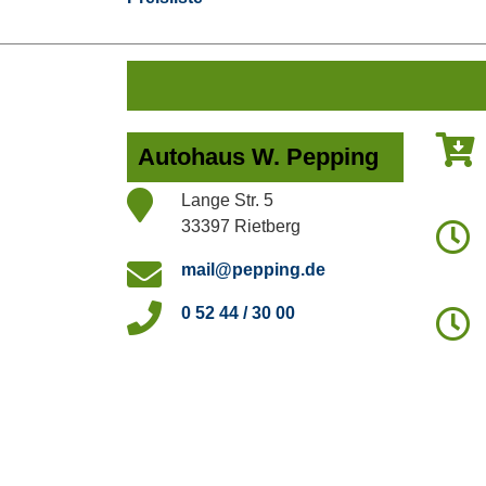
Autohaus W. Pepping
Lange Str. 5
33397 Rietberg
mail@pepping.de
0 52 44 / 30 00