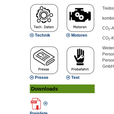
Treibst
kombin
CO
-
2
Technik
Motoren
CO
-
2
Weiter
Person
Person
GmbH" 
Presse
Test
Downloads
Preisliste