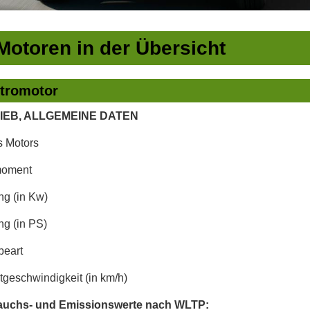
Motoren in der Übersicht
ktromotor
IEB, ALLGEMEINE DATEN
s Motors
oment
ng (in Kw)
ng (in PS)
beart
geschwindigkeit (in km/h)
auchs- und Emissionswerte nach WLTP: