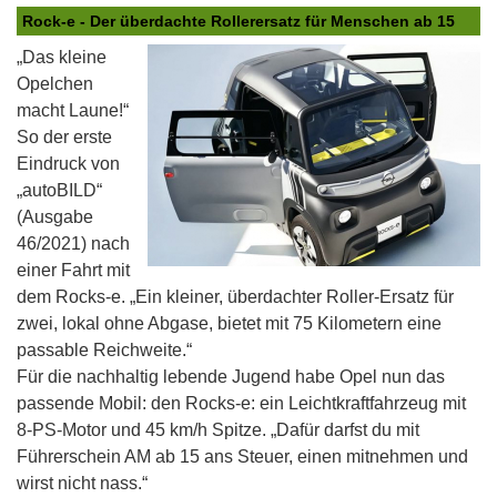
Rock-e - Der überdachte Rollerersatz für Menschen ab 15
„Das kleine
Opelchen
macht Laune!“
So der erste
Eindruck von
„autoBILD“
(Ausgabe
46/2021) nach
einer Fahrt mit
dem Rocks-e. „Ein kleiner, überdachter Roller-Ersatz für
zwei, lokal ohne Abgase, bietet mit 75 Kilometern eine
passable Reichweite.“
Für die nachhaltig lebende Jugend habe Opel nun das
passende Mobil: den Rocks-e: ein Leichtkraftfahrzeug mit
8-PS-Motor und 45 km/h Spitze. „Dafür darfst du mit
Führerschein AM ab 15 ans Steuer, einen mitnehmen und
wirst nicht nass.“