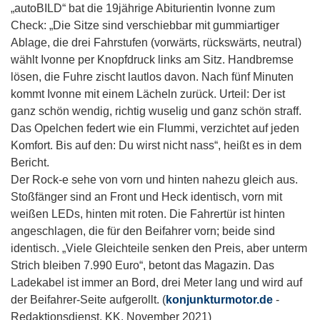
„autoBILD“ bat die 19jährige Abiturientin Ivonne zum
Check: „Die Sitze sind verschiebbar mit gummiartiger
Ablage, die drei Fahrstufen (vorwärts, rückswärts, neutral)
wählt Ivonne per Knopfdruck links am Sitz. Handbremse
lösen, die Fuhre zischt lautlos davon. Nach fünf Minuten
kommt Ivonne mit einem Lächeln zurück. Urteil: Der ist
ganz schön wendig, richtig wuselig und ganz schön straff.
Das Opelchen federt wie ein Flummi, verzichtet auf jeden
Komfort. Bis auf den: Du wirst nicht nass“, heißt es in dem
Bericht.
Der Rock-e sehe von vorn und hinten nahezu gleich aus.
Stoßfänger sind an Front und Heck identisch, vorn mit
weißen LEDs, hinten mit roten. Die Fahrertür ist hinten
angeschlagen, die für den Beifahrer vorn; beide sind
identisch. „Viele Gleichteile senken den Preis, aber unterm
Strich bleiben 7.990 Euro“, betont das Magazin. Das
Ladekabel ist immer an Bord, drei Meter lang und wird auf
der Beifahrer-Seite aufgerollt. (
konjunkturmotor.de
-
Redaktionsdienst, KK, November 2021)